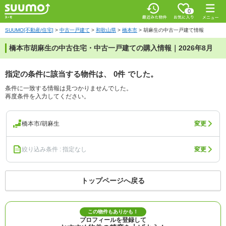
0
SUUMO[不動産/住宅]
>
中古一戸建て
>
和歌山県
>
橋本市
>
胡麻生の中古一戸建て情報
橋本市胡麻生の中古住宅・中古一戸建ての購入情報｜2026年8月
指定の条件に該当する物件は、
0件
でした。
条件に一致する情報は見つかりませんでした。
再度条件を入力してください。
橋本市/胡麻生
変更
絞り込み条件 : 指定なし
変更
トップページへ戻る
この物件もありかも！
プロフィールを登録して