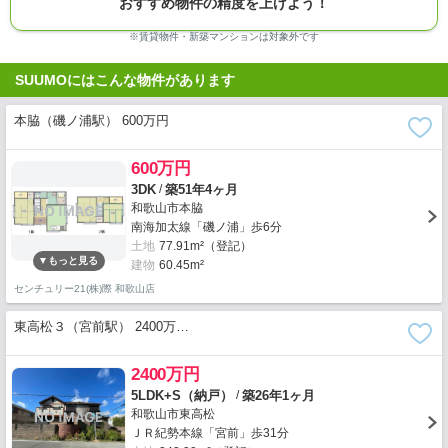
おすすめ物件の精度を上げよう！
※賃貸物件・新築マンションは対象外です
SUUMOにはこんな物件があります
本脇（磯ノ浦駅） 600万円
600万円
/
3DK
築51年4ヶ月
和歌山市本脇
南海加太線「磯ノ浦」歩6分
土地
77.91m²（登記）
建物
60.45m²
センチュリー21(株)際 和歌山店
東高松３（宮前駅） 2400万…
2400万円
/
5LDK+S（納戸）
築26年1ヶ月
和歌山市東高松
ＪＲ紀勢本線「宮前」歩31分