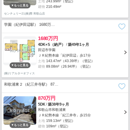
土地
243.99m²（登記）
建物
210.49m²
センチュリー21(株)際 和歌山店
学園（紀伊田辺駅） 1680万…
1680万円
/
4DK+S（納戸）
築49年1ヶ月
田辺市学園
ＪＲ紀勢本線「紀伊田辺」歩17分
土地
143.47m²（43.39坪）（登記）
建物
89.08m²（26.94坪）（登記）
(株)リアルターオフィス
和歌浦東２（紀三井寺駅） 87…
870万円
/
5DK
築38年9ヶ月
和歌山市和歌浦東
ＪＲ紀勢本線「紀三井寺」歩15分
土地
159.13m²（登記）
建物
109m²（登記）