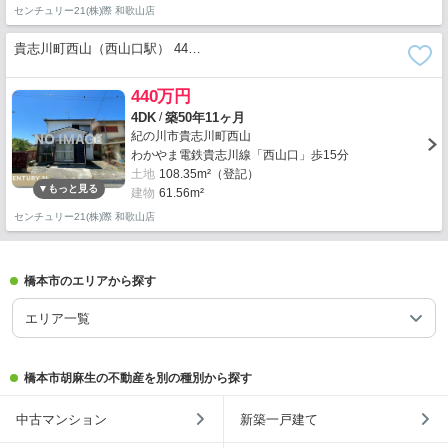
センチュリー21(株)際 和歌山店
貴志川町西山（西山口駅） 44…
440万円
/
4DK
築50年11ヶ月
紀の川市貴志川町西山
わかやま電鉄貴志川線「西山口」歩15分
土地
108.35m²（登記）
建物
61.56m²
センチュリー21(株)際 和歌山店
橋本市のエリアから探す
エリア一覧
橋本市胡麻生の不動産を別の種別から探す
中古マンション
新築一戸建て