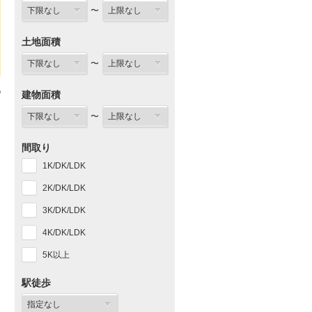
〜
土地面積
〜
建物面積
〜
間取り
1K/DK/LDK
2K/DK/LDK
3K/DK/LDK
4K/DK/LDK
5K以上
駅徒歩