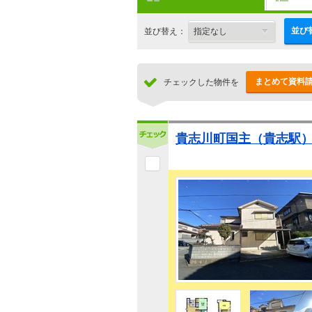
並び
並び替え：
まとめて資料
チェックした物件を
貴志川町国主（貴志駅） 