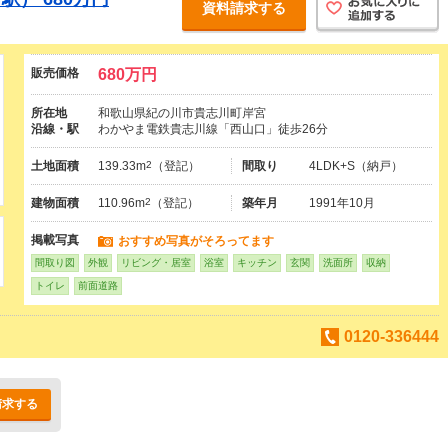
資料請求する
販売価格
680万円
所在地
和歌山県紀の川市貴志川町岸宮
沿線・駅
わかやま電鉄貴志川線「西山口」徒歩26分
土地面積
139.33m
2
（登記）
間取り
4LDK+S（納戸）
建物面積
110.96m
2
（登記）
築年月
1991年10月
掲載写真
おすすめ写真がそろってます
間取り図
外観
リビング・居室
浴室
キッチン
玄関
洗面所
収納
トイレ
前面道路
0120-336444
請求する