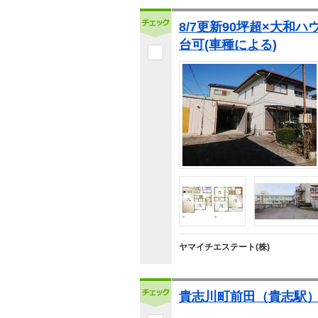
8/7更新90坪超×大和
台可(車種による)
ヤマイチエステート(株)
貴志川町前田（貴志駅） 