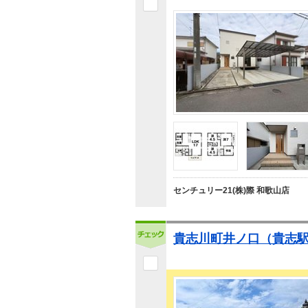
センチュリー21(株)際 和歌山店
貴志川町井ノ口（貴志駅）