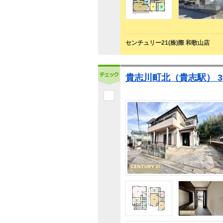
センチュリー21(株)際 和歌山店
貴志川町北（貴志駅） 3