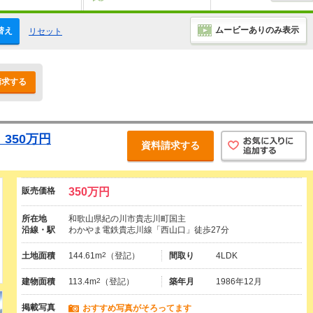
ムービーありのみ表示
替え
リセット
請求する
350万円
資料請求する
販売価格
350万円
所在地
和歌山県紀の川市貴志川町国主
沿線・駅
わかやま電鉄貴志川線「西山口」徒歩27分
土地面積
144.61m
2
（登記）
間取り
4LDK
建物面積
113.4m
2
（登記）
築年月
1986年12月
掲載写真
おすすめ写真がそろってます