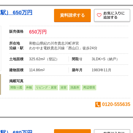
） 650万円
資料請求する
販売価格
650万円
所在地
和歌山県紀の川市貴志川町岸宮
沿線・駅
わかやま電鉄貴志川線「西山口」徒歩24分
土地面積
325.62m
2
（登記）
間取り
3LDK+S（納戸）
建物面積
114.86m
2
築年月
1983年11月
掲載写真
間取り図
外観
リビング・居室
浴室
洗面所
周辺環境
0120-555635
） 680万円