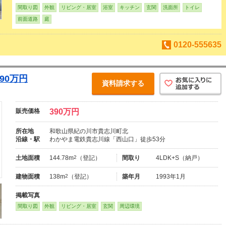
間取り図
外観
リビング・居室
浴室
キッチン
玄関
洗面所
トイレ
前面道路
庭
0120-555635
90万円
資料請求する
販売価格
390万円
所在地
和歌山県紀の川市貴志川町北
沿線・駅
わかやま電鉄貴志川線「西山口」徒歩53分
土地面積
144.78m
2
（登記）
間取り
4LDK+S（納戸）
建物面積
138m
2
（登記）
築年月
1993年1月
掲載写真
間取り図
外観
リビング・居室
玄関
周辺環境