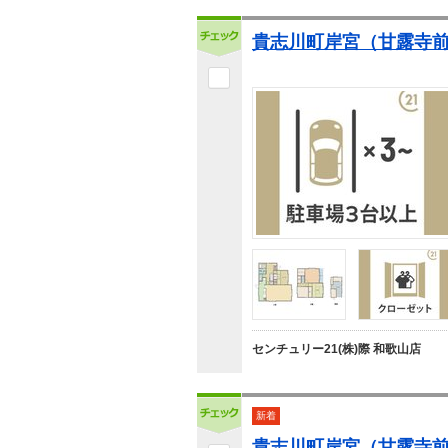
貴志川町岸宮（甘露寺前駅
センチュリー21(株)際 和歌山店
新着
貴志川町岸宮（甘露寺前駅