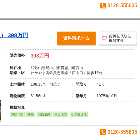
0120-555635
 398万円
資料請求する
販売価格
398万円
所在地
和歌山県紀の川市貴志川町西山
沿線・駅
わかやま電鉄貴志川線「西山口」徒歩15分
土地面積
108.35m
2
（登記）
間取り
4DK
建物面積
61.56m
2
築年月
1975年10月
掲載写真
間取り図
外観
前面道路
周辺環境
その他現地
0120-555635