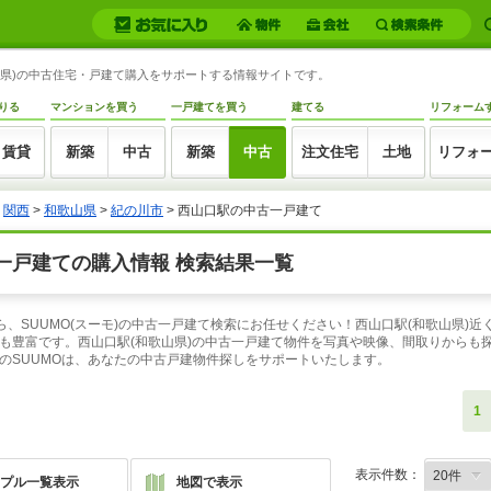
歌山県)の中古住宅・戸建て購入をサポートする情報サイトです。
りる
マンションを買う
一戸建てを買う
建てる
リフォーム
賃貸
新築
中古
新築
中古
注文住宅
土地
リフォ
>
関西
>
和歌山県
>
紀の川市
> 西山口駅の中古一戸建て
一戸建ての購入情報 検索結果一覧
ら、SUUMO(スーモ)の中古一戸建て検索にお任せください！西山口駅(和歌山県)
も豊富です。西山口駅(和歌山県)の中古一戸建て物件を写真や映像、間取りからも
のSUUMOは、あなたの中古戸建物件探しをサポートいたします。
1
表示件数：
プル一覧表示
地図で表示