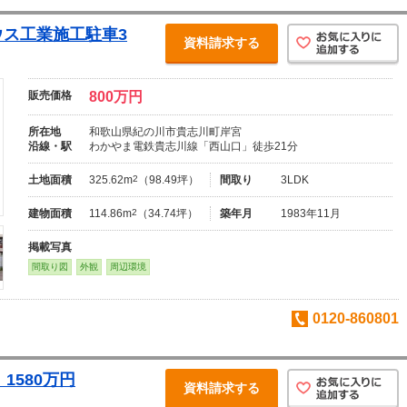
ハウス工業施工駐車3
資料請求する
販売価格
800万円
所在地
和歌山県紀の川市貴志川町岸宮
沿線・駅
わかやま電鉄貴志川線「西山口」徒歩21分
土地面積
325.62m
2
（98.49坪）
間取り
3LDK
建物面積
114.86m
2
（34.74坪）
築年月
1983年11月
掲載写真
間取り図
外観
周辺環境
0120-860801
1580万円
資料請求する