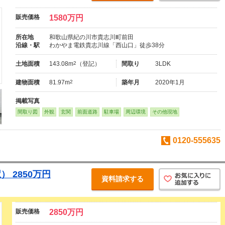
販売価格
1580万円
所在地
和歌山県紀の川市貴志川町前田
沿線・駅
わかやま電鉄貴志川線「西山口」徒歩38分
土地面積
143.08m
2
（登記）
間取り
3LDK
建物面積
81.97m
2
築年月
2020年1月
掲載写真
間取り図
外観
玄関
前面道路
駐車場
周辺環境
その他現地
0120-555635
 2850万円
資料請求する
販売価格
2850万円