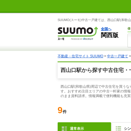
SUUMO(スーモ)中古一戸建ては、西山口駅(和
全国へ
借
関西版
不動産・住宅サイト SUUMO
>
中古一戸建て
西山口駅から探す中古住宅・
西山口駅(和歌山県)周辺で中古住宅を買うな
す。おすすめ注目エリアの中古一軒家の情報
のまま資料請求。情報満載で便利機能も充実
9
件
通常表示
シン