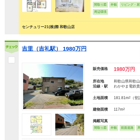
間取り図
外観
リビング・居
周辺環境
センチュリー21(株)際 和歌山店
吉里（吉礼駅） 1980万円
販売価格
1980万円
所在地
和歌山県和歌山
沿線・駅
わかやま電鉄貴
土地面積
181.81m
2
（登
建物面積
117m
2
掲載写真
間取り図
外観
前面道路