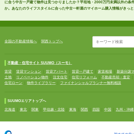
に合う中古一戸建て物件は見つかりましたか？平坦地・2000万円未満以外の
か。あなたのライフスタイルに合った中古一軒屋のマイホーム購入情報がきっと
全国の不動産情報へ
|
関西トップへ
不動産・住宅サイト SUUMO（スーモ）
賃貸
|
賃貸マンション
|
賃貸アパート
|
賃貸一戸建て
|
家賃相場
|
新築分譲
土地
|
リノベーション物件
|
注文住宅
|
住宅リフォーム
|
不動産売却・査定
住宅ローン
|
物件ライブラリー
|
ファイナンシャルプランナー無料相談
SUUMOエリアトップへ
北海道
|
東北
|
関東
|
甲信越・北陸
|
東海
|
関西
|
四国
|
中国
|
九州・沖縄