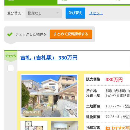
並び替え
並び替え：
リセット
まとめて資料請求する
チェックした物件を
吉礼（吉礼駅） 330万円
販売価格
330万円
所在地
和歌山県和歌山
沿線・駅
わかやま電鉄貴
土地面積
100.72m
2
（登
建物面積
72.86m
2
（登記
掲載写真
おすすめ写