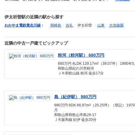
伊太祈曽駅の近隣の駅から探す
わかやま電鉄貴志川線
：
岡崎前
|
吉礼
|
伊太祈曽
|
山東
|
大池遊園
近隣の中古一戸建てピックアップ
粉河（粉河駅） 680万円
680万円 4LDK 129.17m
2
（39.07坪） 1990年
和歌山県紀の川市粉河
ＪＲ和歌山線 粉河 徒歩17分
島（紀伊駅） 980万円
980万円 6DK 66.97m
2
（20.25坪）（登記） 197
月
和歌山県和歌山市島26-17
ＪＲ阪和線 紀伊 徒歩20分