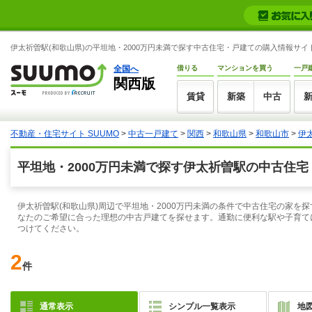
伊太祈曽駅(和歌山県)の平坦地・2000万円未満で探す中古住宅・戸建ての購入情報サイト
全国へ
借りる
マンションを買う
一戸
関西版
賃貸
新築
中古
不動産・住宅サイト SUUMO
>
中古一戸建て
>
関西
>
和歌山県
>
和歌山市
>
伊
平坦地・2000万円未満で探す伊太祈曽駅の中古住
伊太祈曽駅(和歌山県)周辺で平坦地・2000万円未満の条件で中古住宅の家を
なたのご希望に合った理想の中古戸建てを探せます。通勤に便利な駅や子育てに
つけてください。
2
件
通常表示
シンプル一覧表示
地