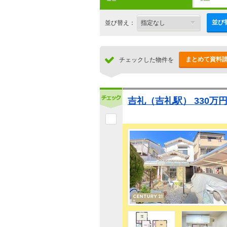
並び
並び替え：
まとめて資料
チェックした物件を
吉礼（吉礼駅） 330万