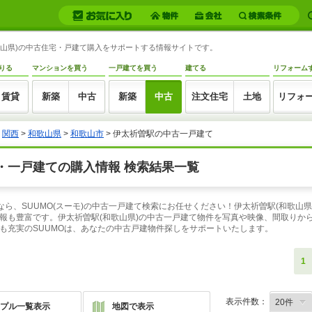
和歌山県)の中古住宅・戸建て購入をサポートする情報サイトです。
りる
マンションを買う
一戸建てを買う
建てる
リフォーム
賃貸
新築
中古
新築
中古
注文住宅
土地
リフォ
>
関西
>
和歌山県
>
和歌山市
> 伊太祈曽駅の中古一戸建て
・一戸建ての購入情報 検索結果一覧
なら、SUUMO(スーモ)の中古一戸建て検索にお任せください！伊太祈曽駅(和歌山
報も豊富です。伊太祈曽駅(和歌山県)の中古一戸建て物件を写真や映像、間取りか
も充実のSUUMOは、あなたの中古戸建物件探しをサポートいたします。
1
表示件数：
プル一覧表示
地図で表示