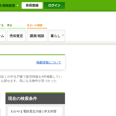
する
売る
住まいの相談
ーム
売却査定
講座/相談
暮らし
掲載情報について
県)近くの中古戸建て販売情報を4件掲載してい
らも探せます。気になる物件が見つかった
現在の検索条件
わかやま電鉄貴志川線 | 伊太祈曽