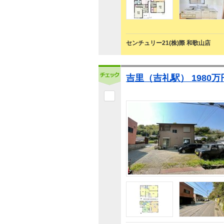
センチュリー21(株)際 和歌山店
吉里（吉礼駅） 1980万