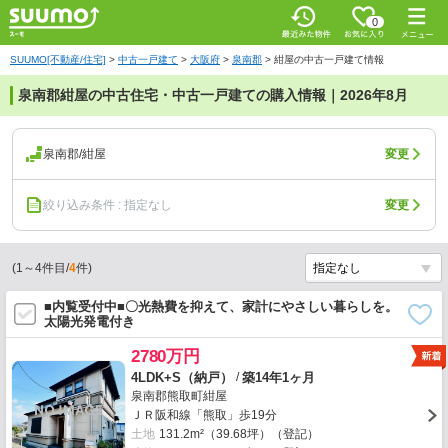
0
SUUMO[不動産/住宅]
>
中古一戸建て
>
大阪府
>
泉南郡
>
紺屋の中古一戸建て情報
泉南郡紺屋の中古住宅・中古一戸建ての購入情報｜2026年8月
泉南郡/紺屋
変更
絞り込み条件 : 指定なし
変更
(
1
～
4
件目/
4
件)
■内覧受付中■〇光熱費を抑えて、家計にやさしい暮らしを。
太陽光発電付き
2780万円
/
4LDK+S（納戸）
築14年1ヶ月
泉南郡熊取町紺屋
ＪＲ阪和線「熊取」歩19分
土地
131.2m²（39.68坪）（登記）