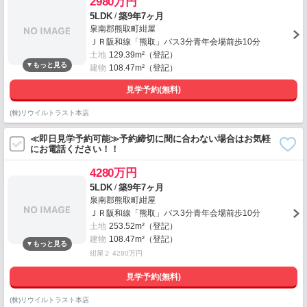
2980万円
/
5LDK
築9年7ヶ月
泉南郡熊取町紺屋
ＪＲ阪和線「熊取」バス3分青年会場前歩10分
土地
129.39m²（登記）
建物
108.47m²（登記）
見学予約(無料)
(株)リウイルトラスト本店
≪即日見学予約可能≫予約締切に間に合わない場合はお気軽
にお電話ください！！
4280万円
/
5LDK
築9年7ヶ月
泉南郡熊取町紺屋
ＪＲ阪和線「熊取」バス3分青年会場前歩10分
土地
253.52m²（登記）
建物
108.47m²（登記）
紺屋２ 4280万円
見学予約(無料)
(株)リウイルトラスト本店