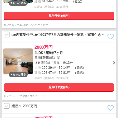
建物
61.24m²（18.52坪）（登記）
紺屋２（熊取駅） 2780万円
見学予約(無料)
センチュリー21(株)ハウスパートナー
□■内覧受付中□■〇2017年7月の築浅物件～家具・家電付き～
2980万円
/
4LDK
築9年7ヶ月
泉南郡熊取町紺屋
ＪＲ阪和線「熊取」歩13分
土地
129.39m²（39.14坪）（登記）
建物
108.47m²（32.81坪）（登記）
紺屋２（熊取駅） 2980万円
見学予約(無料)
センチュリー21(株)ハウスパートナー
紺屋２ 2980万円