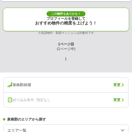
この物件もありかも！
プロフィールを登録して
おすすめ物件の精度を上げよう！
※賃貸物件・新築マンションは対象外です
1
ページ目
(
1
ページ中)
1
泉南郡/紺屋
変更
絞り込み条件 : 指定なし
変更
泉南郡のエリアから探す
エリア一覧