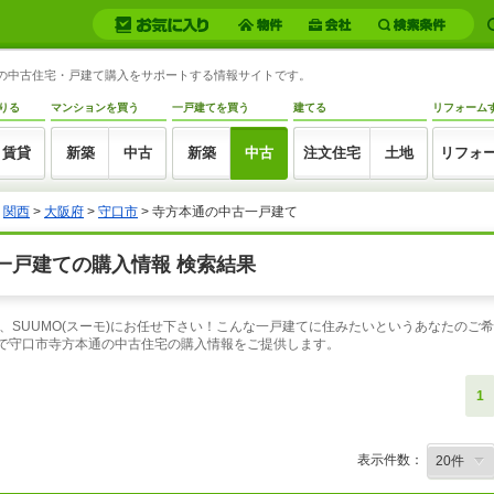
通の中古住宅・戸建て購入をサポートする情報サイトです。
りる
マンションを買う
一戸建てを買う
建てる
リフォーム
賃貸
新築
中古
新築
中古
注文住宅
土地
リフォ
>
関西
>
大阪府
>
守口市
> 寺方本通の中古一戸建て
一戸建ての購入情報 検索結果
、SUUMO(スーモ)にお任せ下さい！こんな一戸建てに住みたいというあなたのご
索で守口市寺方本通の中古住宅の購入情報をご提供します。
1
表示件数：