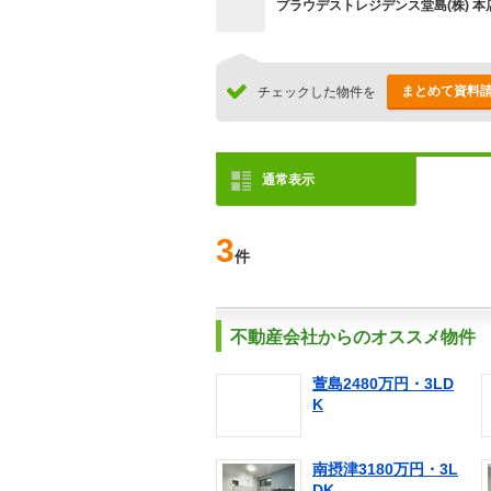
プラウデストレジデンス堂島(株) 本
まとめて資料
チェックした物件を
通常表示
3
件
不動産会社からのオススメ物件
萱島2480万円・3LD
K
南摂津3180万円・3L
DK