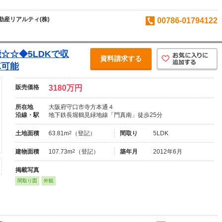
産リアルティ(株)
00786-01794122
☆☆◆5LDKで収
資料請求する
車可能
販売価格
3180万円
所在地
大阪府守口市寺方本通４
沿線・駅
地下鉄長堀鶴見緑地線「門真南」徒歩25分
土地面積
63.81m
2
（登記）
間取り
5LDK
建物面積
107.73m
2
（登記）
築年月
2012年6月
掲載写真
間取り図
外観