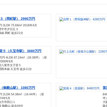
３（岡町駅） 2990万円
円 3LDK 75.69m
2
2018年4月
豊中市夕日丘３
線 岡町 徒歩21分
堂５（久宝寺駅） 3680万円
万円 4LDK 87.24m
2
（26.38坪）（登
2008年9月
府八尾市太子堂５
西本線 久宝寺 徒歩11分
（御殿山駅） 1080万円
箕
円 2LDK 54.38m
2
（16.44坪）（登
84
74年5月
坪
枚方市田口１
大
 御殿山 徒歩44分
阪