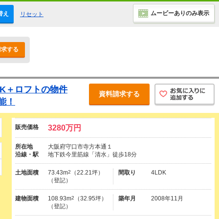
ムービーありのみ表示
替え
リセット
請求する
LDK＋ロフトの物件
資料請求する
能！
販売価格
3280万円
所在地
大阪府守口市寺方本通１
沿線・駅
地下鉄今里筋線「清水」徒歩18分
土地面積
73.43m
2
（22.21坪）
間取り
4LDK
（登記）
建物面積
108.93m
2
（32.95坪）
築年月
2008年11月
（登記）