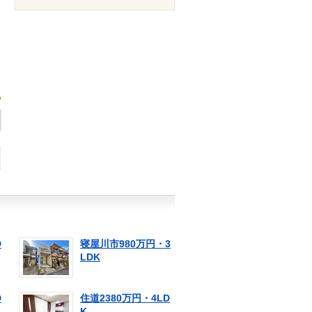
D
寝屋川市980万円・3
LDK
D
住道2380万円・4LD
K