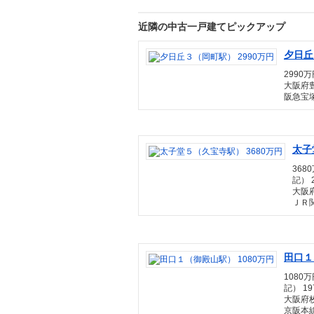
近隣の中古一戸建てピックアップ
夕日丘
2990万
大阪府
阪急宝塚
太子
3680
記） 
大阪
ＪＲ関
田口１
1080万
記） 19
大阪府
京阪本線