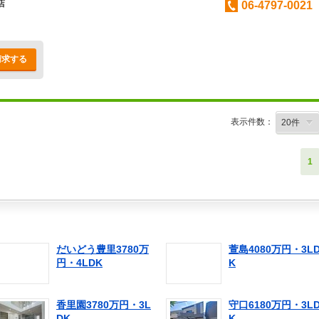
店
06-4797-0021
請求する
表示件数：
1
だいどう豊里3780万
萱島4080万円・3L
円・4LDK
K
香里園3780万円・3L
守口6180万円・3L
DK
K