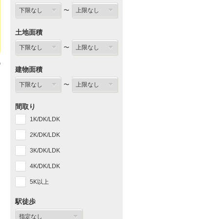
〜
土地面積
〜
建物面積
〜
間取り
1K/DK/LDK
2K/DK/LDK
3K/DK/LDK
4K/DK/LDK
5K以上
駅徒歩