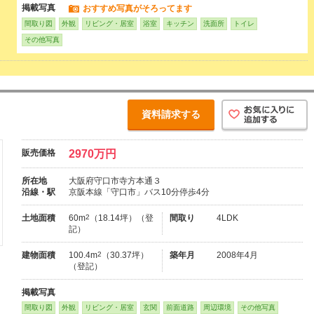
掲載写真
おすすめ写真がそろってます
間取り図
外観
リビング・居室
浴室
キッチン
洗面所
トイレ
その他写真
資料請求する
販売価格
2970万円
所在地
大阪府守口市寺方本通３
沿線・駅
京阪本線「守口市」バス10分停歩4分
土地面積
60m
2
（18.14坪）（登
間取り
4LDK
記）
建物面積
100.4m
2
（30.37坪）
築年月
2008年4月
（登記）
掲載写真
間取り図
外観
リビング・居室
玄関
前面道路
周辺環境
その他写真