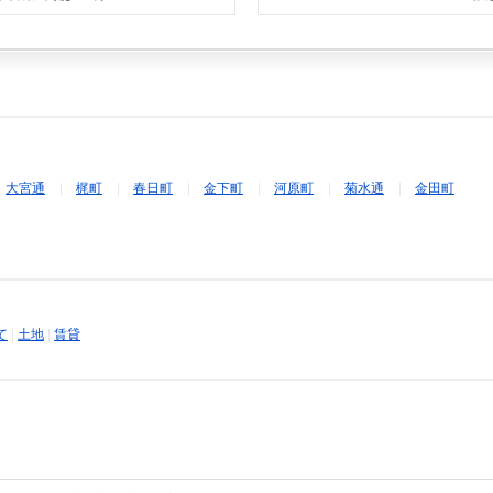
大宮通
梶町
春日町
金下町
河原町
菊水通
金田町
て
|
土地
|
賃貸