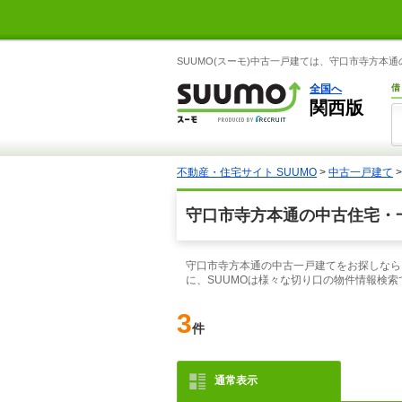
SUUMO(スーモ)中古一戸建ては、守口市寺方本
全国へ
借
関西版
不動産・住宅サイト SUUMO
>
中古一戸建て
守口市寺方本通の中古住宅・
守口市寺方本通の中古一戸建てをお探しなら
に、SUUMOは様々な切り口の物件情報検
3
件
通常表示