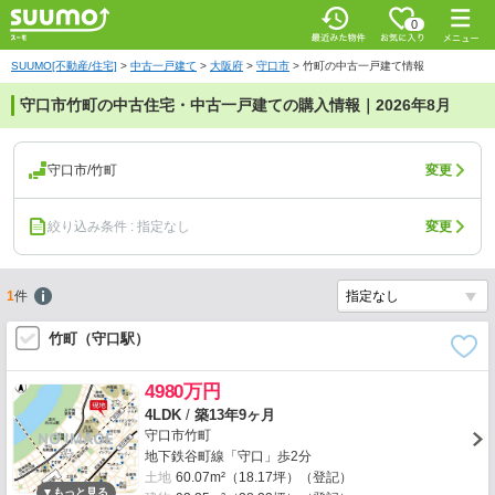
0
SUUMO[不動産/住宅]
>
中古一戸建て
>
大阪府
>
守口市
>
竹町の中古一戸建て情報
守口市竹町の中古住宅・中古一戸建ての購入情報｜2026年8月
守口市/竹町
変更
絞り込み条件 : 指定なし
変更
1
件
竹町（守口駅）
4980万円
4LDK
/
築13年9ヶ月
守口市竹町
地下鉄谷町線「守口」歩2分
土地
60.07m²（18.17坪）（登記）