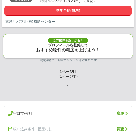
建物
93.35m²（28.23坪）（登記）
見学予約(無料)
東急リバブル(株)都島センター
この物件もありかも！
プロフィールを登録して
おすすめ物件の精度を上げよう！
※賃貸物件・新築マンションは対象外です
1
ページ目
(
1
ページ中)
1
守口市/竹町
変更
絞り込み条件 : 指定なし
変更