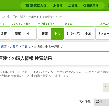
の中古住宅・戸建て購入をサポートする情報サイトです。
りる
マンションを買う
一戸建てを買う
建てる
リフォーム
賃貸
新築
中古
新築
中古
注文住宅
土地
リフォ
>
関西
>
大阪府
>
門真市
> 御堂町の中古一戸建て
戸建ての購入情報 検索結果
SUUMO(スーモ)にお任せ下さい！こんな一戸建てに住みたいというあなたのご希
索で門真市御堂町の中古住宅の購入情報をご提供します。
1
表示件数：