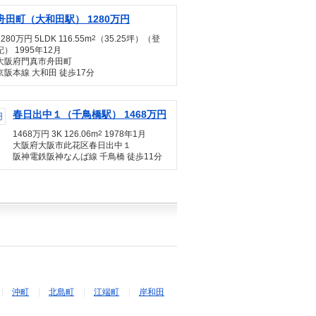
舟田町（大和田駅） 1280万円
1280万円 5LDK 116.55m
2
（35.25坪）（登
記） 1995年12月
大阪府門真市舟田町
京阪本線 大和田 徒歩17分
春日出中１（千鳥橋駅） 1468万円
1468万円 3K 126.06m
2
1978年1月
大阪府大阪市此花区春日出中１
阪神電鉄阪神なんば線 千鳥橋 徒歩11分
沖町
北島町
江端町
岸和田