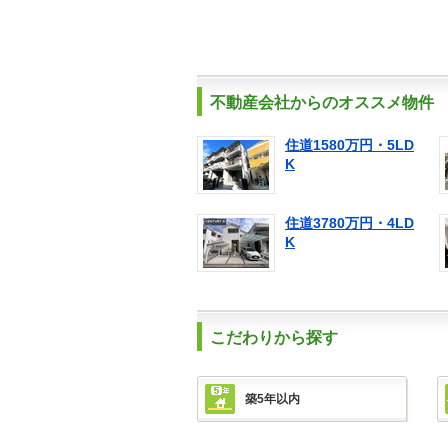
不動産会社からのオススメ物件
住道1580万円・5LD
K
住道3780万円・4LD
K
こだわりから探す
築5年以内