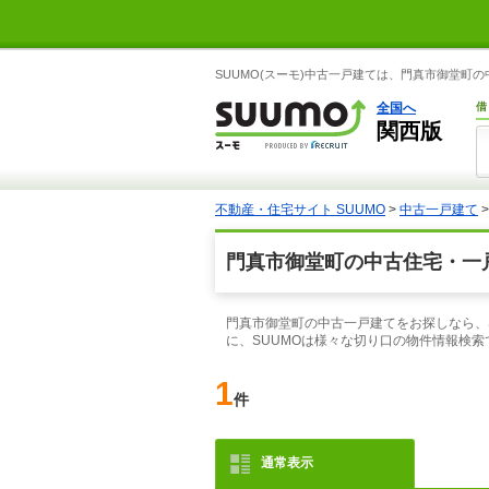
SUUMO(スーモ)中古一戸建ては、門真市御堂町
全国へ
借
関西版
不動産・住宅サイト SUUMO
>
中古一戸建て
門真市御堂町の中古住宅・一
門真市御堂町の中古一戸建てをお探しなら、
に、SUUMOは様々な切り口の物件情報検
1
件
通常表示