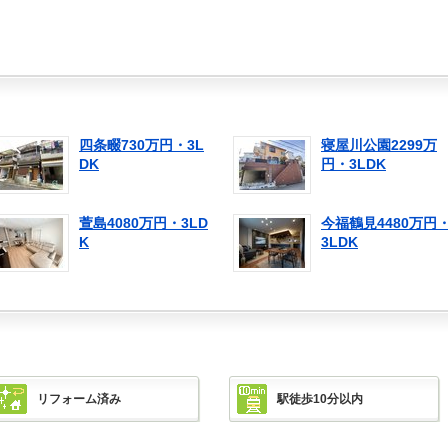
四条畷730万円・3L
寝屋川公園2299万
DK
円・3LDK
萱島4080万円・3LD
今福鶴見4480万円
K
3LDK
リフォーム済み
駅徒歩10分以内