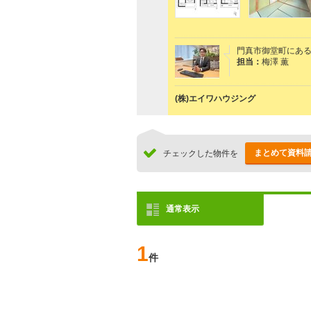
門真市御堂町にあ
担当：
梅澤 薫
(株)エイワハウジング
まとめて資料
チェックした物件を
通常表示
1
件