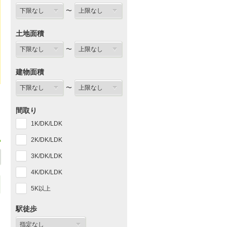
〜
土地面積
〜
建物面積
〜
間取り
1K/DK/LDK
2K/DK/LDK
3K/DK/LDK
4K/DK/LDK
5K以上
駅徒歩