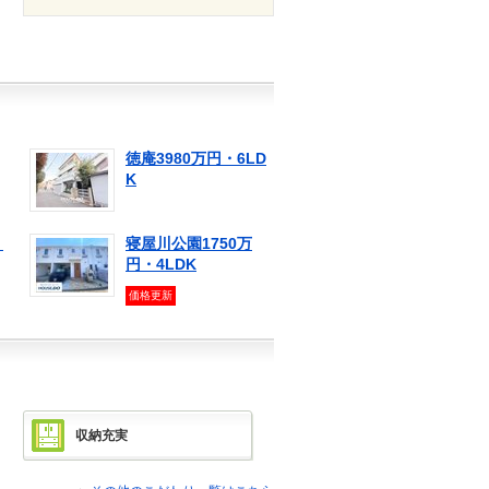
徳庵3980万円・6LD
K
・
寝屋川公園1750万
円・4LDK
価格更新
収納充実