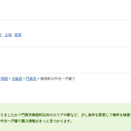
て
|
土地
|
賃貸
>
関西
>
大阪府
>
門真市
> 御堂町の中古一戸建て
かりましたか？門真市御堂町以外のエリアや駅など、少し条件を変更して物件を検索
た中古一戸建て購入情報がきっと見つかります。