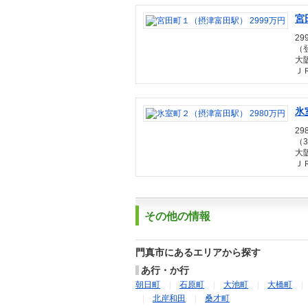
宮
29
（登
大
Ｊ
氷
29
（3
大
Ｊ
その他の情報
門真市にあるエリアから探す
あ行・か行
朝日町
石原町
大池町
大橋町
北岸和田
桑才町