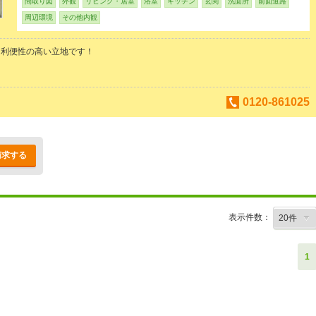
間取り図
外観
リビング・居室
浴室
キッチン
玄関
洗面所
前面道路
周辺環境
その他内観
る利便性の高い立地です！
0120-861025
請求する
表示件数：
1