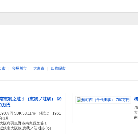
口市
|
寝屋川市
|
大東市
|
四條畷市
南恵我之荘１（恵我ノ荘駅） 69
楠
0万円
7
大
690万円 5DK 53.11m
2
（登記） 1961
南
年3月
大阪府羽曳野市南恵我之荘１
近鉄南大阪線 恵我ノ荘 徒歩3分