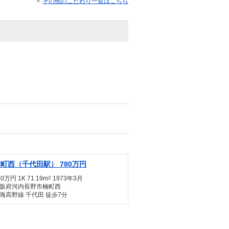
その他のこだわり一覧はこちら
町西（千代田駅） 780万円
80万円 1K 71.19m
2
1973年3月
阪府河内長野市楠町西
海高野線 千代田 徒歩7分