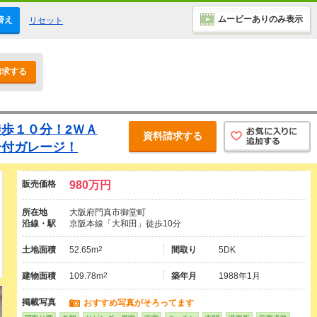
ムービーありのみ表示
替え
リセット
請求する
歩１０分！2ＷＡ
資料請求する
ー付ガレージ！
販売価格
980万円
所在地
大阪府門真市御堂町
沿線・駅
京阪本線「大和田」徒歩10分
土地面積
52.65m
2
間取り
5DK
建物面積
109.78m
2
築年月
1988年1月
掲載写真
おすすめ写真がそろってます