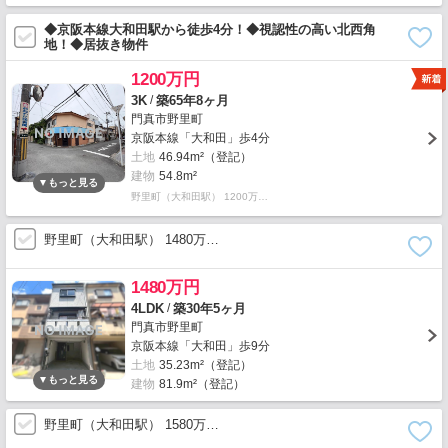
◆京阪本線大和田駅から徒歩4分！◆視認性の高い北西角
地！◆居抜き物件
1200万円
/
3K
築65年8ヶ月
門真市野里町
京阪本線「大和田」歩4分
土地
46.94m²（登記）
建物
54.8m²
野里町（大和田駅） 1200万…
野里町（大和田駅） 1480万…
1480万円
/
4LDK
築30年5ヶ月
門真市野里町
京阪本線「大和田」歩9分
土地
35.23m²（登記）
建物
81.9m²（登記）
野里町（大和田駅） 1580万…