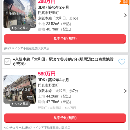
288万円
/
3DK
築45年2ヶ月
門真市野里町
京阪本線「大和田」歩6分
土地
23.52m²（登記）
建物
40.79m²（登記）
見学予約(無料)
(株)スマイシア不動産販売大阪東店
■京阪本線「大和田」駅まで徒歩約7分♪駅周辺には商業施設
が充実♪
580万円
/
3DK
築42年4ヶ月
門真市野里町
京阪本線「大和田」歩7分
土地
44.26m²（登記）
建物
47.75m²（登記）
野里町（大和田駅） 580万円
見学予約(無料)
センチュリー21(株)スマイシア不動産販売大阪旭店