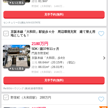
建物
81.9m²
野里町（大和田駅） 1480万…
見学予約(無料)
センチュリー21(株)LIVIA ESTATE
京阪本線「大和田」駅徒歩４分 周辺環境充実 建て替え用
地としても！
2180万円
/
5DK
築37年11ヶ月
門真市野里町
京阪本線「大和田」歩4分
土地
66.64m²（20.15坪）（登記）
建物
86.01m²（26.01坪）
野里町（大和田駅） 2180万…
見学予約(無料)
ReSOUハウジング (株)松倉都市開発
野里町（大和田駅） 288万円