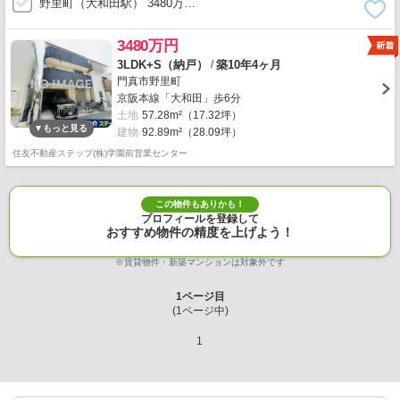
野里町（大和田駅） 3480万…
3480万円
/
3LDK+S（納戸）
築10年4ヶ月
門真市野里町
京阪本線「大和田」歩6分
土地
57.28m²（17.32坪）
建物
92.89m²（28.09坪）
住友不動産ステップ(株)学園前営業センター
この物件もありかも！
プロフィールを登録して
おすすめ物件の精度を上げよう！
※賃貸物件・新築マンションは対象外です
1
ページ目
(
1
ページ中)
1