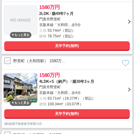
1580万円
/
2LDK
築49年7ヶ月
門真市野里町
京阪本線「大和田」歩5分
土地
53.74m²（登記）
建物
78.75m²（登記）
見学予約(無料)
野里町（大和田駅） 1580万…
1580万円
/
4LDK+S（納戸）
築30年3ヶ月
門真市野里町
京阪本線「大和田」歩4分
土地
63.71m²（19.27坪）（登記）
建物
109.34m²（33.07坪）
見学予約(無料)
(株)福屋不動産販売寝屋川店