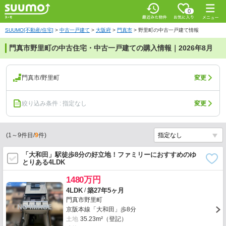
0
SUUMO[不動産/住宅]
>
中古一戸建て
>
大阪府
>
門真市
>
野里町の中古一戸建て情報
門真市野里町の中古住宅・中古一戸建ての購入情報｜2026年8月
門真市/野里町
変更
絞り込み条件 : 指定なし
変更
(
1
～
9
件目/
9
件)
「大和田」駅徒歩8分の好立地！ファミリーにおすすめのゆ
とりある4LDK
1480万円
/
4LDK
築27年5ヶ月
門真市野里町
京阪本線「大和田」歩8分
土地
35.23m²（登記）