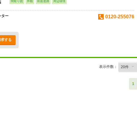
間取り図
外観
前面道路
周辺環境
ンター
0120-255076
請求する
表示件数：
1