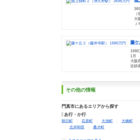
堀
36
（登
大
Ｊ
藤ケ
1680
1月
大阪
近鉄南
その他の情報
門真市にあるエリアから探す
あ行・か行
朝日町
石原町
大池町
大橋町
北岸和田
桑才町