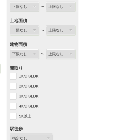
〜
土地面積
〜
建物面積
〜
間取り
1K/DK/LDK
2K/DK/LDK
3K/DK/LDK
4K/DK/LDK
5K以上
駅徒歩