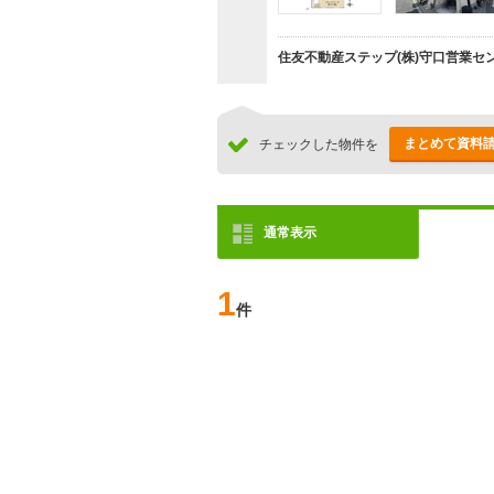
住友不動産ステップ(株)守口営業セ
まとめて資料
チェックした物件を
通常表示
1
件