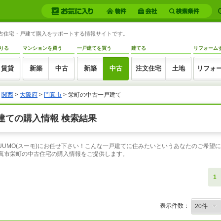
中古住宅・戸建て購入をサポートする情報サイトです。
りる
マンションを買う
一戸建てを買う
建てる
リフォーム
賃貸
新築
中古
新築
中古
注文住宅
土地
リフォ
>
関西
>
大阪府
>
門真市
> 栄町の中古一戸建て
建ての購入情報 検索結果
UUMO(スーモ)にお任せ下さい！こんな一戸建てに住みたいというあなたのご希望
門真市栄町の中古住宅の購入情報をご提供します。
1
表示件数：