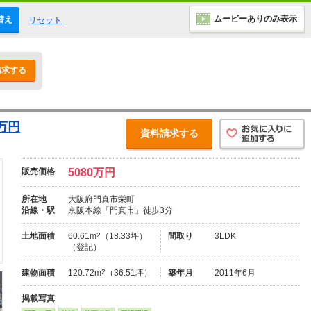
ムービーありのみ表示
替え
リセット
請求する
万円
資料請求する
販売価格
5080万円
所在地
大阪府門真市栄町
沿線・駅
京阪本線「門真市」徒歩3分
土地面積
60.61m
2
（18.33坪）
間取り
3LDK
（登記）
建物面積
120.72m
2
（36.51坪）
築年月
2011年6月
掲載写真