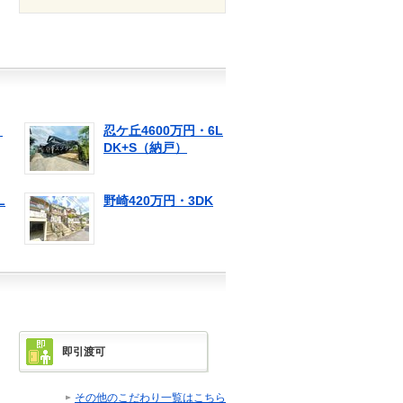
・
忍ケ丘4600万円・6L
DK+S（納戸）
L
野崎420万円・3DK
即引渡可
その他のこだわり一覧はこちら