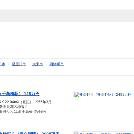
口市
|
寝屋川市
|
大東市
|
四條畷市
千鳥橋駅） 128万円
K 22.04m
2
（登記） 1955年3月
阪市此花区梅香２
阪神なんば線 千鳥橋 徒歩8分