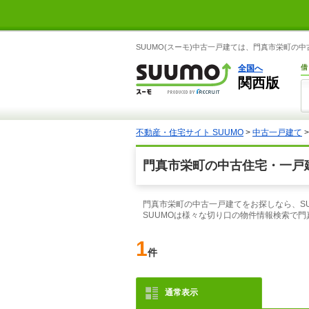
SUUMO(スーモ)中古一戸建ては、門真市栄町の
全国へ
借
関西版
不動産・住宅サイト SUUMO
>
中古一戸建て
門真市栄町の中古住宅・一戸
門真市栄町の中古一戸建てをお探しなら、S
SUUMOは様々な切り口の物件情報検索で
1
件
通常表示