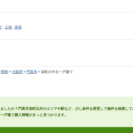
て
|
土地
|
賃貸
>
関西
>
大阪府
>
門真市
> 栄町の中古一戸建て
りましたか？門真市栄町以外のエリアや駅など、少し条件を変更して物件を検索して
古一戸建て購入情報がきっと見つかります。