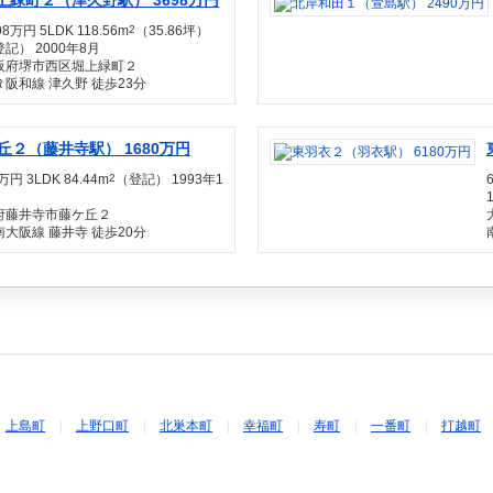
上緑町２（津久野駅） 3698万円
98万円 5LDK 118.56m
2
（35.86坪）
記） 2000年8月
阪府堺市西区堀上緑町２
Ｒ阪和線 津久野 徒歩23分
丘２（藤井寺駅） 1680万円
万円 3LDK 84.44m
2
（登記） 1993年1
府藤井寺市藤ケ丘２
大阪線 藤井寺 徒歩20分
上島町
上野口町
北巣本町
幸福町
寿町
一番町
打越町