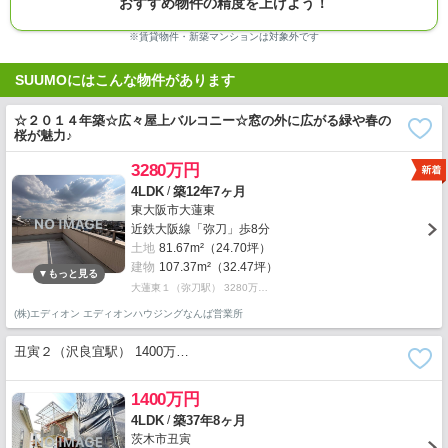
おすすめ物件の精度を上げよう！
※賃貸物件・新築マンションは対象外です
SUUMOにはこんな物件があります
☆２０１４年築☆広々屋上バルコニー☆窓の外に広がる緑や春の
桜が魅力♪
3280万円
/
4LDK
築12年7ヶ月
東大阪市大蓮東
近鉄大阪線「弥刀」歩8分
土地
81.67m²（24.70坪）
建物
107.37m²（32.47坪）
大蓮東１（弥刀駅） 3280万…
(株)エディオン エディオンハウジングなんば営業所
丑寅２（沢良宜駅） 1400万…
1400万円
/
4LDK
築37年8ヶ月
茨木市丑寅