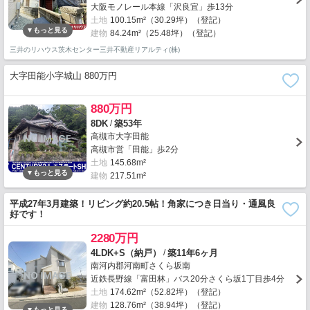
大阪モノレール本線「沢良宜」歩13分
土地
100.15m²（30.29坪）（登記）
建物
84.24m²（25.48坪）（登記）
三井のリハウス茨木センター三井不動産リアルティ(株)
大字田能小字城山 880万円
880万円
/
8DK
築53年
高槻市大字田能
高槻市営「田能」歩2分
土地
145.68m²
建物
217.51m²
平成27年3月建築！リビング約20.5帖！角家につき日当り・通風良
好です！
2280万円
/
4LDK+S（納戸）
築11年6ヶ月
南河内郡河南町さくら坂南
近鉄長野線「富田林」バス20分さくら坂1丁目歩4分
土地
174.62m²（52.82坪）（登記）
建物
128.76m²（38.94坪）（登記）