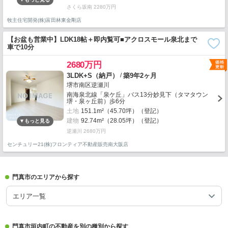
さくら坂南 2280万円
牧主住宅開発(株)富田林東金剛店
【お盆も営業中】LDK18帖＋即内覧可■アクロスモール泉北まで
車で10分
2680万円
/
3LDK+S（納戸）
築9年2ヶ月
堺市南区逆瀬川
南海泉北線「泉ケ丘」バス13分妙見下（タマタウン
堺・泉ヶ丘前）歩6分
土地
151.1m²（45.70坪）（登記）
建物
92.74m²（28.05坪）（登記）
逆瀬川 2680万円
センチュリー21(株)フロンティア不動産販売南大阪店
門真市のエリアから探す
エリア一覧
門真市垣内町の不動産を別の種別から探す