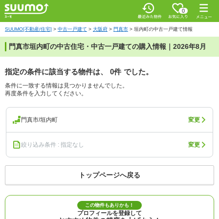
0
SUUMO[不動産/住宅]
>
中古一戸建て
>
大阪府
>
門真市
>
垣内町の中古一戸建て情報
門真市垣内町の中古住宅・中古一戸建ての購入情報｜2026年8月
指定の条件に該当する物件は、
0件
でした。
条件に一致する情報は見つかりませんでした。
再度条件を入力してください。
門真市/垣内町
変更
絞り込み条件 : 指定なし
変更
トップページへ戻る
この物件もありかも！
プロフィールを登録して