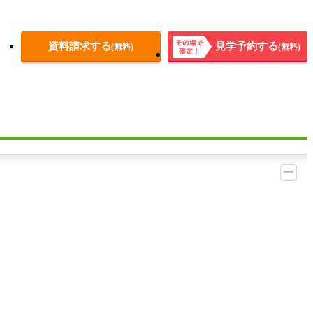
資料請求する
見学予約する
(無料)
(無料)
その場
で確
定！