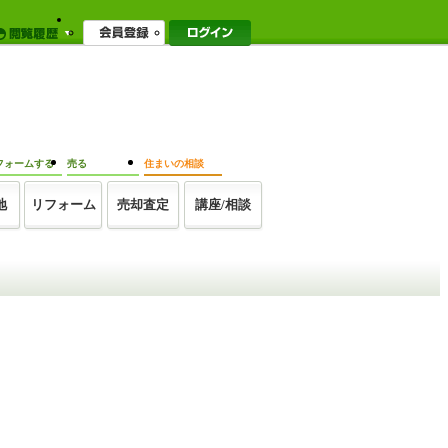
フォームする
売る
住まいの相談
地
リフォーム
売却査定
講座/相談