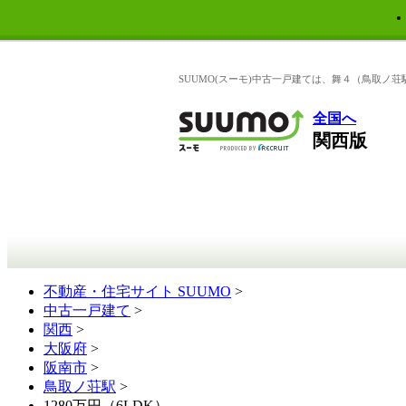
SUUMO(スーモ)中古一戸建ては、舞４（鳥取ノ
全国へ
関西版
不動産・住宅サイト SUUMO
>
中古一戸建て
>
関西
>
大阪府
>
阪南市
>
鳥取ノ荘駅
>
1280万円（6LDK）