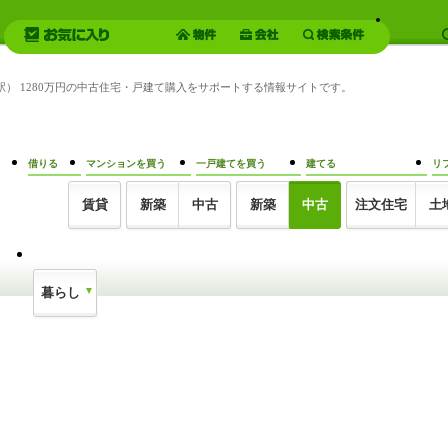
荘駅） 1280万円の中古住宅・戸建て購入をサポートする情報サイトです。
借りる
マンションを買う
一戸建てを買う
建てる
リ
賃貸
新築
中古
新築
中古
注文住宅
土
暮らし