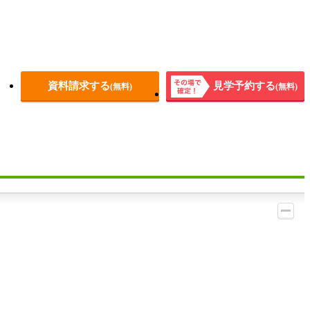
資料請求する
見学予約する
(無料)
(無料)
その場
で確
定！