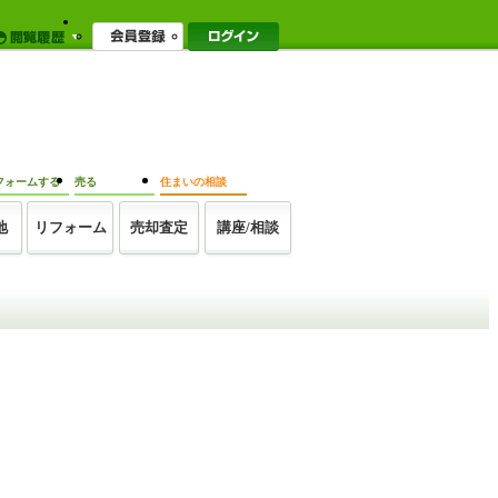
フォームする
売る
住まいの相談
地
リフォーム
売却査定
講座/相談