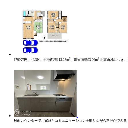
2
2
1790万円、4LDK、土地面積113.28m
、建物面積93.96m
北東角地につき、
対面カウンターで、家族とコミュニケーションを取りながら料理ができる