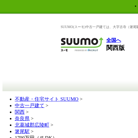
SUUMO(スーモ)中古一戸建ては、大字古寺（箸
全国へ
関西版
不動産・住宅サイト SUUMO
>
中古一戸建て
>
関西
>
奈良県
>
北葛城郡広陵町
>
箸尾駅
>
1790万円（4LDK）