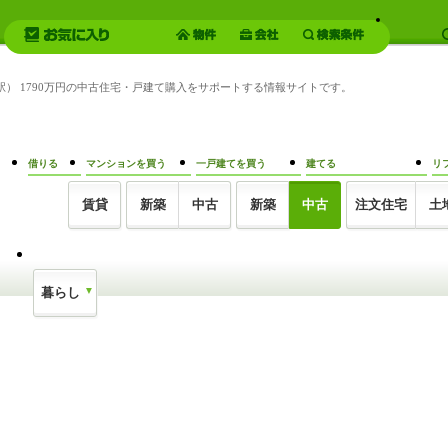
尾駅） 1790万円の中古住宅・戸建て購入をサポートする情報サイトです。
借りる
マンションを買う
一戸建てを買う
建てる
リ
賃貸
新築
中古
新築
中古
注文住宅
土
暮らし