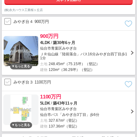
(株)永大ハウス工業桜ヶ丘店
みやぎ台４ 900万円
900万円
/
4LDK
築30年6ヶ月
仙台市青葉区みやぎ台
ＪＲ仙山線「陸前落合」バス16分みやぎ台四丁目歩1
1分
土地
248.45m²（75.15坪）（登記）
建物
120m²（36.29坪）（登記）
みやぎ台３ 1100万円
1100万円
/
5LDK
築43年11ヶ月
仙台市青葉区みやぎ台
仙台市バス「みやぎ台3丁目」歩6分
土地
327.67m²（登記）
建物
137.36m²（登記）