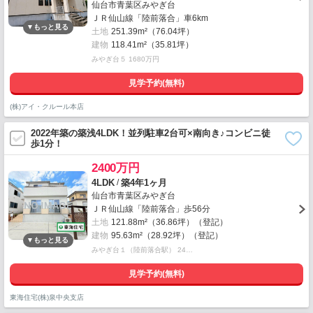
仙台市青葉区みやぎ台
ＪＲ仙山線「陸前落合」車6km
土地
251.39m²（76.04坪）
建物
118.41m²（35.81坪）
みやぎ台５ 1680万円
見学予約(無料)
(株)アイ・クルール本店
2022年築の築浅4LDK！並列駐車2台可×南向き♪コンビニ徒
歩1分！
2400万円
/
4LDK
築4年1ヶ月
仙台市青葉区みやぎ台
ＪＲ仙山線「陸前落合」歩56分
土地
121.88m²（36.86坪）（登記）
建物
95.63m²（28.92坪）（登記）
みやぎ台１（陸前落合駅） 24…
見学予約(無料)
東海住宅(株)泉中央支店