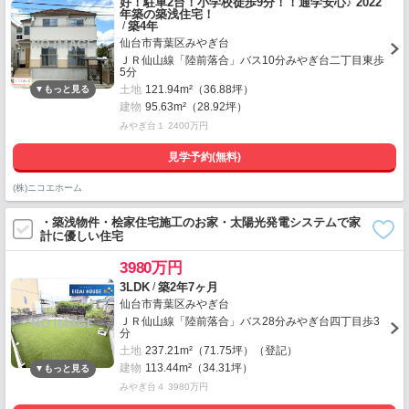
好！駐車2台！小学校徒歩9分！！通学安心♪ 2022
年築の築浅住宅！
/
築4年
仙台市青葉区みやぎ台
ＪＲ仙山線「陸前落合」バス10分みやぎ台二丁目東歩
5分
土地
121.94m²（36.88坪）
建物
95.63m²（28.92坪）
みやぎ台１ 2400万円
見学予約(無料)
(株)ニコエホーム
・築浅物件・桧家住宅施工のお家・太陽光発電システムで家
計に優しい住宅
3980万円
/
3LDK
築2年7ヶ月
仙台市青葉区みやぎ台
ＪＲ仙山線「陸前落合」バス28分みやぎ台四丁目歩3
分
土地
237.21m²（71.75坪）（登記）
建物
113.44m²（34.31坪）
みやぎ台４ 3980万円