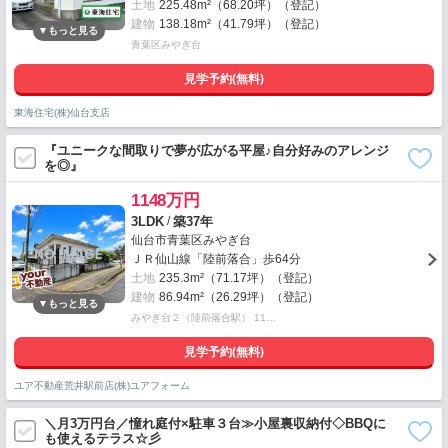
土地
225.48m²（68.20坪）（登記）
建物
138.18m²（41.79坪）（登記）
青葉区みやぎ台
見学予約(無料)
東海住宅(株)仙台支店
『ユニークな間取りで夢が広がる平屋♪自分好みのアレンジ
を◎』
1148万円
/
3LDK
築37年
仙台市青葉区みやぎ台
ＪＲ仙山線「陸前落合」歩64分
土地
235.3m²（71.17坪）（登記）
建物
86.94m²（26.29坪）（登記）
みやぎ台２（陸前落合駅） 11…
見学予約(無料)
ユア不動産荒井駅前店(株)ユアフォーム
＼月3万円台／憧れ庭付×駐車３台≫小屋裏収納付◇BBQに
も使えるテラス☆彡