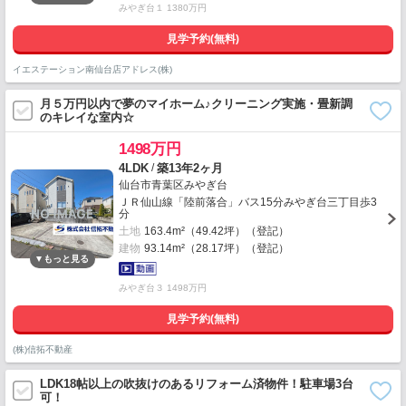
みやぎ台１ 1380万円
見学予約(無料)
イエステーション南仙台店アドレス(株)
月５万円以内で夢のマイホーム♪クリーニング実施・畳新調
のキレイな室内☆
1498万円
/
4LDK
築13年2ヶ月
仙台市青葉区みやぎ台
ＪＲ仙山線「陸前落合」バス15分みやぎ台三丁目歩3
分
土地
163.4m²（49.42坪）（登記）
建物
93.14m²（28.17坪）（登記）
みやぎ台３ 1498万円
見学予約(無料)
(株)信拓不動産
LDK18帖以上の吹抜けのあるリフォーム済物件！駐車場3台
可！