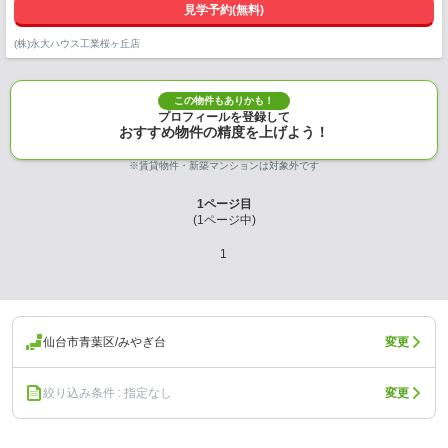
見学予約(無料)
(株)永大ハウス工業桜ヶ丘店
この物件もありかも！
プロフィールを登録して
おすすめ物件の精度を上げよう！
※賃貸物件・新築マンションは対象外です
1
ページ目
(
1
ページ中)
1
仙台市青葉区/みやぎ台
変更
絞り込み条件 : 指定なし
変更