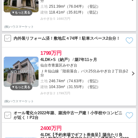
分
土地
251.39m²（76.04坪）（登記）
建物
118.41m²（35.81坪）（登記）
みやぎ台５ 1680万円
(株)ハウスマーケット
内外装リフォーム済！敷地広々74坪！駐車スペース2台分！
1799万円
/
4LDK+S（納戸）
築7年11ヶ月
仙台市青葉区みやぎ台
ＪＲ仙山線「陸前落合」バス25分みやぎ台２丁目歩2
分
土地
246.74m²（74.63坪）（登記）
建物
104.33m²（31.55坪）（登記）
みやぎ台２ 1799万円
(株)ハウスマーケット
オール電化☆2022年築、築浅中古一戸建！小学校やコンビニ
が近く！P2台
2400万円
4LDK【予約来場でギフト券進呈】陽当たり良