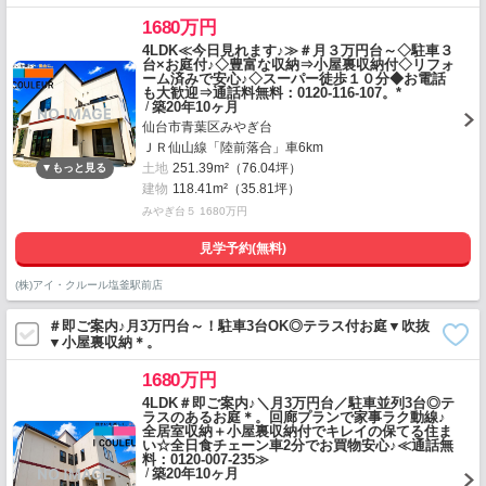
1680万円
4LDK≪今日見れます♪≫＃月３万円台～◇駐車３
台×お庭付♪◇豊富な収納⇒小屋裏収納付◇リフォ
ーム済みで安心♪◇スーパー徒歩１０分◆お電話
も大歓迎⇒通話料無料：0120-116-107。*
/
築20年10ヶ月
仙台市青葉区みやぎ台
ＪＲ仙山線「陸前落合」車6km
土地
251.39m²（76.04坪）
建物
118.41m²（35.81坪）
みやぎ台５ 1680万円
見学予約(無料)
(株)アイ・クルール塩釜駅前店
＃即ご案内♪月3万円台～！駐車3台OK◎テラス付お庭▼吹抜
▼小屋裏収納＊。
1680万円
4LDK＃即ご案内♪＼月3万円台／駐車並列3台◎テ
ラスのあるお庭＊。回廊プランで家事ラク動線♪
全居室収納＋小屋裏収納付でキレイの保てる住ま
い☆全日食チェーン車2分でお買物安心♪≪通話無
料：0120-007-235≫
/
築20年10ヶ月