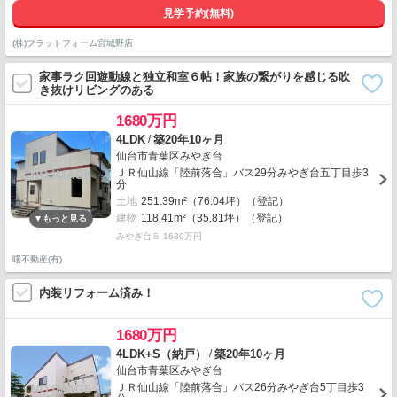
見学予約(無料)
(株)プラットフォーム宮城野店
家事ラク回遊動線と独立和室６帖！家族の繋がりを感じる吹
き抜けリビングのある
1680万円
/
4LDK
築20年10ヶ月
仙台市青葉区みやぎ台
ＪＲ仙山線「陸前落合」バス29分みやぎ台五丁目歩3
分
土地
251.39m²（76.04坪）（登記）
建物
118.41m²（35.81坪）（登記）
みやぎ台５ 1680万円
曙不動産(有)
内装リフォーム済み！
1680万円
/
4LDK+S（納戸）
築20年10ヶ月
仙台市青葉区みやぎ台
ＪＲ仙山線「陸前落合」バス26分みやぎ台5丁目歩3