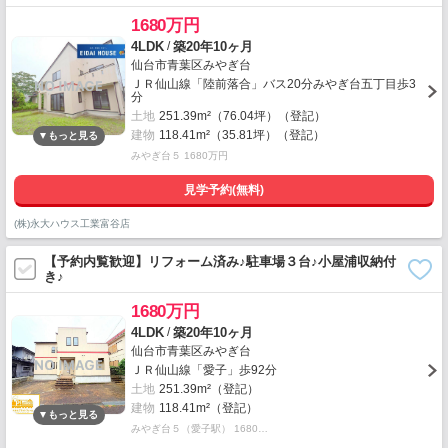
1680万円
/
4LDK
築20年10ヶ月
仙台市青葉区みやぎ台
ＪＲ仙山線「陸前落合」バス20分みやぎ台五丁目歩3
分
土地
251.39m²（76.04坪）（登記）
建物
118.41m²（35.81坪）（登記）
みやぎ台５ 1680万円
見学予約(無料)
(株)永大ハウス工業富谷店
【予約内覧歓迎】リフォーム済み♪駐車場３台♪小屋浦収納付
き♪
1680万円
/
4LDK
築20年10ヶ月
仙台市青葉区みやぎ台
ＪＲ仙山線「愛子」歩92分
土地
251.39m²（登記）
建物
118.41m²（登記）
みやぎ台５（愛子駅） 1680…