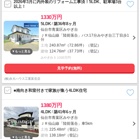
2026年3月に内外装のリフォーム工事済！5LDK、駐車場3台
以上！
1330万円
/
5LDK
築36年8ヶ月
仙台市青葉区みやぎ台
ＪＲ仙山線「陸前落合」バス17分みやぎ台三丁目歩1
分
土地
240.87m²（72.86坪）（登記）
建物
124.76m²（37.73坪）（登記）
みやぎ台３ 1330万円
見学予約(無料)
(株)永大ハウス工業富谷店
■南向き和室付きで家族が集う4LDK住宅
1380万円
/
4LDK
築41年6ヶ月
仙台市青葉区みやぎ台
ＪＲ仙山線「陸前落合」車5km
土地
225.48m²（登記）
建物
138.18m²（登記）