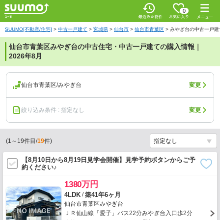
0
SUUMO[不動産/住宅]
>
中古一戸建て
>
宮城県
>
仙台市
>
仙台市青葉区
>
みやぎ台の中古一戸建
仙台市青葉区みやぎ台の中古住宅・中古一戸建ての購入情報｜
2026年8月
仙台市青葉区/みやぎ台
変更
絞り込み条件 : 指定なし
変更
(
1
～
19
件目/
19
件)
【8月10日から8月19日見学会開催】見学予約ボタンからご予
約ください♪
1380万円
/
4LDK
築41年6ヶ月
仙台市青葉区みやぎ台
ＪＲ仙山線「愛子」バス22分みやぎ台入口歩2分