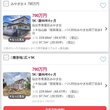
みやぎ台４ 790万円
790万円
/
5K
築46年4ヶ月
仙台市青葉区みやぎ台
ＪＲ仙山線「陸前落合」バス20分みやぎ台四丁目歩3
分
土地
229.66m²（69.47坪）（登記）
建物
97.7m²（29.55坪）（登記）
三井のリハウス仙台センター三井不動産リアルティ東北(株)
□整形地□広々5K
790万円
/
5K
築46年4ヶ月
仙台市青葉区みやぎ台
ＪＲ仙山線「陸前落合」バス20分みやぎ台四丁目歩3
分
土地
229.66m²（69.47坪）（登記）
建物
97.7m²（29.55坪）（登記）
みやぎ台４ 790万円
見学予約(無料)