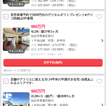
土地
362.9m²（109.77坪）（登記）
建物
101.02m²（30.55坪）（登記）
見学来場予約で3000円分のデジタルギフトプレゼント■デジ
コ詳細はHP参照
980万円
/
4LDK
築37年3ヶ月
仙台市青葉区新川
ＪＲ仙山線「作並」歩46分
土地
568.85m²（172.07坪）（登記）
建物
177.15m²（53.58坪）（登記）
新川字土手下（作並駅） 980…
見学予約(無料)
(株)永大ハウス工業愛子店
店舗やアトリエに使える35.14平米の平屋付き住宅♪自然あふ
れるエリアです♪
980万円
/
2LDK+S（納戸）
築30年5ヶ月
仙台市青葉区新川
ＪＲ仙山線「熊ケ根」歩39分