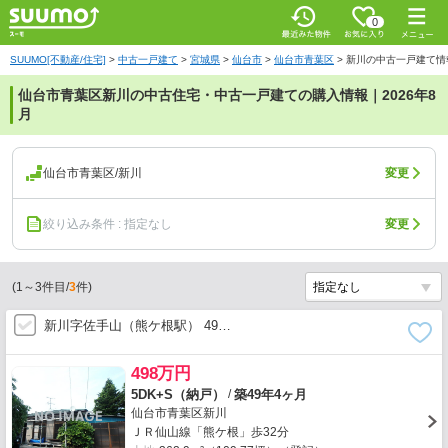
0
SUUMO[不動産/住宅]
>
中古一戸建て
>
宮城県
>
仙台市
>
仙台市青葉区
>
新川の中古一戸建て情
仙台市青葉区新川の中古住宅・中古一戸建ての購入情報｜2026年8
月
仙台市青葉区/新川
変更
絞り込み条件 : 指定なし
変更
(
1
～
3
件目/
3
件)
新川字佐手山（熊ケ根駅） 49…
498万円
/
5DK+S（納戸）
築49年4ヶ月
仙台市青葉区新川
ＪＲ仙山線「熊ケ根」歩32分