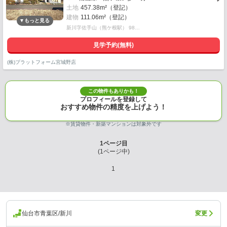
土地
457.38m²（登記）
建物
111.06m²（登記）
新川字佐手山（熊ケ根駅） 98…
見学予約(無料)
(株)プラットフォーム宮城野店
この物件もありかも！
プロフィールを登録して
おすすめ物件の精度を上げよう！
※賃貸物件・新築マンションは対象外です
1
ページ目
(
1
ページ中)
1
仙台市青葉区/新川
変更