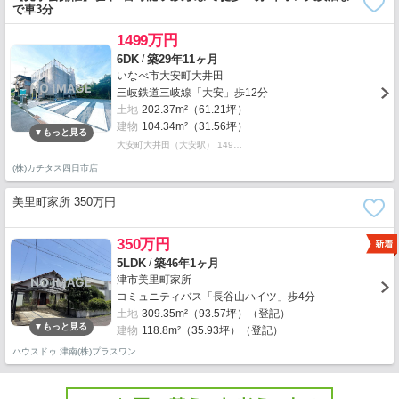
で車3分
1499万円
/
6DK
築29年11ヶ月
いなべ市大安町大井田
三岐鉄道三岐線「大安」歩12分
土地
202.37m²（61.21坪）
建物
104.34m²（31.56坪）
大安町大井田（大安駅） 149…
(株)カチタス四日市店
美里町家所 350万円
350万円
/
5LDK
築46年1ヶ月
津市美里町家所
コミュニティバス「長谷山ハイツ」歩4分
土地
309.35m²（93.57坪）（登記）
建物
118.8m²（35.93坪）（登記）
ハウスドゥ 津南(株)プラスワン