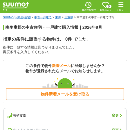
0
SUUMO[不動産/住宅]
>
中古一戸建て
>
東海
>
三重県
>
南牟婁郡の中古一戸建て情報
南牟婁郡の中古住宅・一戸建て購入情報｜2026年8月
指定の条件に該当する物件は、
0件
でした。
条件に一致する情報は見つかりませんでした。
再度条件を入力してください。
この条件で物件
新着メール
に登録しませんか？
物件が登録されたらメールでお知らせします。
物件新着メールを受け取る
南牟婁郡
変更