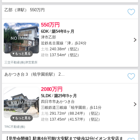
乙部（津駅） 550万円
550万円
/
6DK
築54年8ヶ月
津市乙部
近鉄名古屋線「津」歩24分
土地
240.38m²（登記）
建物
137.54m²（登記）
三交不動産(株)津営業所
あかつき台３（暁学園前駅） 2…
2080万円
/
5LDK
築29年9ヶ月
四日市市あかつき台
三岐鉄道三岐線「暁学園前」歩11分
土地
291.72m²（88.24坪）（登記）
建物
137.45m²（41.57坪）（登記）
TRC不動産(株)
【見学会開催】駐車4台可能/大安駅まで徒歩12分/イオン大安店ま