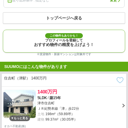
絞り込み条件 : 指定なし
変更
トップページへ戻る
この物件もありかも！
プロフィールを登録して
おすすめ物件の精度を上げよう！
※賃貸物件・新築マンションは対象外です
SUUMOにはこんな物件があります
住吉町（津駅） 1400万円
1400万円
/
5LDK
築15年
津市住吉町
ＪＲ紀勢本線「津」歩22分
土地
198m²（59.89坪）
建物
99.37m²（30.05坪）
オカベ不動産(株)