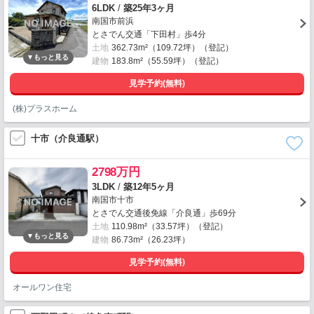
6LDK
/
築25年3ヶ月
南国市前浜
とさでん交通「下田村」歩4分
土地
362.73m²（109.72坪）（登記）
建物
183.8m²（55.59坪）（登記）
見学予約(無料)
(株)プラスホーム
十市（介良通駅）
2798万円
3LDK
/
築12年5ヶ月
南国市十市
とさでん交通後免線「介良通」歩69分
土地
110.98m²（33.57坪）（登記）
建物
86.73m²（26.23坪）
見学予約(無料)
オールワン住宅