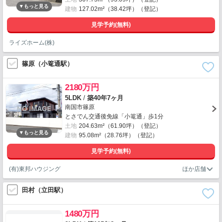
建物
127.02m²（38.42坪）（登記）
見学予約(無料)
ライズホーム(株)
篠原（小篭通駅）
2180万円
5LDK
/
築40年7ヶ月
南国市篠原
とさでん交通後免線「小篭通」歩1分
土地
204.63m²（61.90坪）（登記）
建物
95.08m²（28.76坪）（登記）
見学予約(無料)
(有)東邦ハウジング
田村（立田駅）
1480万円