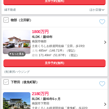
見学予約(無料)
縁不動産
物部（立田駅）
1800万円
4LDK
/
築48年
南国市物部
土佐くろしお鉄道阿佐線「立田」歩19分
土地
485m²（146.71坪）（登記）
建物
171.49m²（51.87坪）（登記）
見学予約(無料)
(有)東邦ハウジング
下野田（後免町駅）
2180万円
8LDK
/
築46年6ヶ月
南国市下野田
土佐くろしお鉄道阿佐線「後免町」歩10分