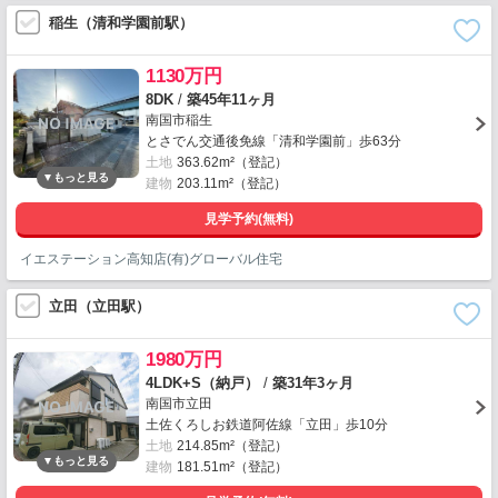
稲生（清和学園前駅）
1130万円
8DK
/
築45年11ヶ月
南国市稲生
とさでん交通後免線「清和学園前」歩63分
土地
363.62m²（登記）
建物
203.11m²（登記）
見学予約(無料)
イエステーション高知店(有)グローバル住宅
立田（立田駅）
1980万円
4LDK+S（納戸）
/
築31年3ヶ月
南国市立田
土佐くろしお鉄道阿佐線「立田」歩10分
土地
214.85m²（登記）
建物
181.51m²（登記）