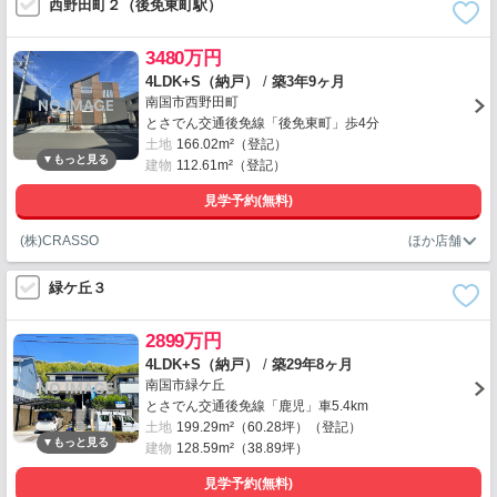
西野田町２（後免東町駅）
3480万円
4LDK+S（納戸）
/
築3年9ヶ月
南国市西野田町
とさでん交通後免線「後免東町」歩4分
土地
166.02m²（登記）
建物
112.61m²（登記）
見学予約(無料)
(株)CRASSO
緑ケ丘３
2899万円
4LDK+S（納戸）
/
築29年8ヶ月
南国市緑ケ丘
とさでん交通後免線「鹿児」車5.4km
土地
199.29m²（60.28坪）（登記）
建物
128.59m²（38.89坪）
見学予約(無料)