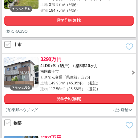
土地
379.97m²（登記）
建物
184.75m²（登記）
見学予約(無料)
(株)CRASSO
十市
3298万円
4LDK+S（納戸）
/
築3年10ヶ月
南国市十市
とさでん交通「県住前」歩7分
土地
149.93m²（45.35坪）（登記）
建物
117.58m²（35.56坪）（登記）
見学予約(無料)
(有)東邦ハウジング
物部
1200万円