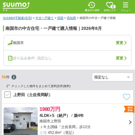
0
SUUMO[不動産/住宅]
>
中古一戸建て
>
四国
>
高知県
>
南国市の中古一戸建て情報
南国市の中古住宅・一戸建て購入情報｜2026年8月
南国市
変更
絞り込み条件 : 指定なし
変更
55
件
チェックした物件をまとめて資料請求(無料)
上野田（土佐長岡駅）
1980万円
4LDK+S（納戸）
/
築4年
南国市上野田
ＪＲ土讃線「土佐長岡」歩12分
土地
452.8m²（登記）