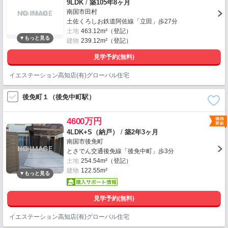
9LDK
/
築105年8ヶ月
南国市田村
土佐くろしお鉄道阿佐線「立田」歩27分
土地
463.12m²（登記）
建物
239.12m²（登記）
見学予約(無料)
イエステーション高知店(有)グローバル住宅
後免町１（後免中町駅）
4600万円
4LDK+S（納戸）
/
築2年3ヶ月
南国市後免町
とさでん交通後免線「後免中町」歩3分
土地
254.54m²（登記）
建物
122.55m²
見学予約(無料)
イエステーション高知店(有)グローバル住宅