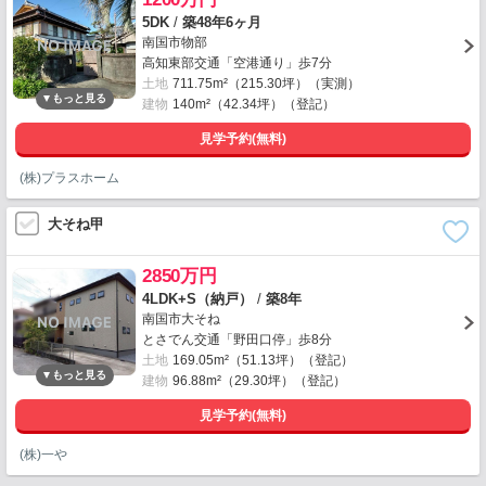
5DK
/
築48年6ヶ月
南国市物部
高知東部交通「空港通り」歩7分
土地
711.75m²（215.30坪）（実測）
建物
140m²（42.34坪）（登記）
見学予約(無料)
(株)プラスホーム
大そね甲
2850万円
4LDK+S（納戸）
/
築8年
南国市大そね
とさでん交通「野田口停」歩8分
土地
169.05m²（51.13坪）（登記）
建物
96.88m²（29.30坪）（登記）
見学予約(無料)
(株)一や