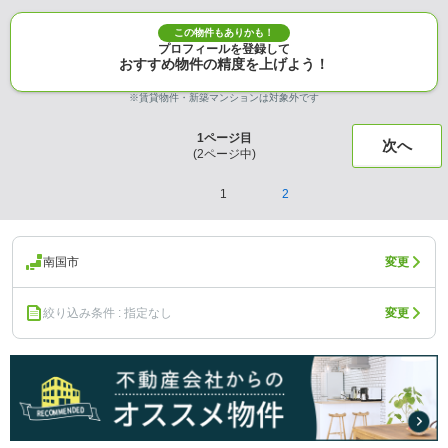
この物件もありかも！
プロフィールを登録して
おすすめ物件の精度を上げよう！
※賃貸物件・新築マンションは対象外です
1
ページ目
次へ
(
2
ページ中)
1
2
南国市
変更
絞り込み条件 : 指定なし
変更