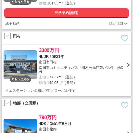
建物
101.85m²（登記）
見学予約(無料)
縁不動産
田村
3300万円
4LDK
/
築21年
南国市田村
南国市コミュニティバス「田村公民館前バス停」歩3
分
土地
277.37m²（登記）
建物
149.05m²（登記）
イエステーション高知店(有)グローバル住宅
物部（立田駅）
790万円
4DK
/
築51年9ヶ月
南国市物部