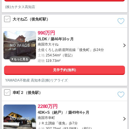
(株)カチタス高知店
大そね乙（後免町駅）
990万円
2LDK
/
築46年10ヶ月
南国市大そね
土佐くろしお鉄道阿佐線「後免町」歩24分
土地
254.54m²（登記）
建物
119.73m²
見学予約(無料)
YAMADA不動産 高知本店(株)リアライズ
幸町２（後免駅）
2280万円
4DK+S（納戸）
/
築49年4ヶ月
南国市幸町
ＪＲ土讃線「後免」歩7分
土地
307.75m²（93.09坪）（登記）