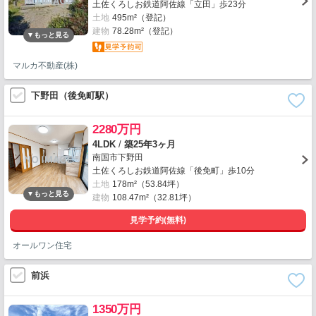
土佐くろしお鉄道阿佐線「立田」歩23分
土地
495m²（登記）
建物
78.28m²（登記）
マルカ不動産(株)
下野田（後免町駅）
2280万円
4LDK
/
築25年3ヶ月
南国市下野田
土佐くろしお鉄道阿佐線「後免町」歩10分
土地
178m²（53.84坪）
建物
108.47m²（32.81坪）
見学予約(無料)
オールワン住宅
前浜
1350万円