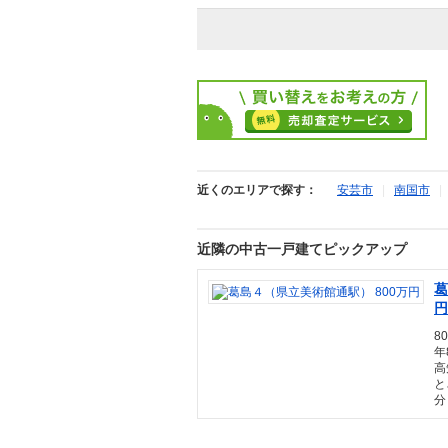
近くのエリアで探す：
安芸市
|
南国市
近隣の中古一戸建てピックアップ
葛
円
8
年
高
と
分