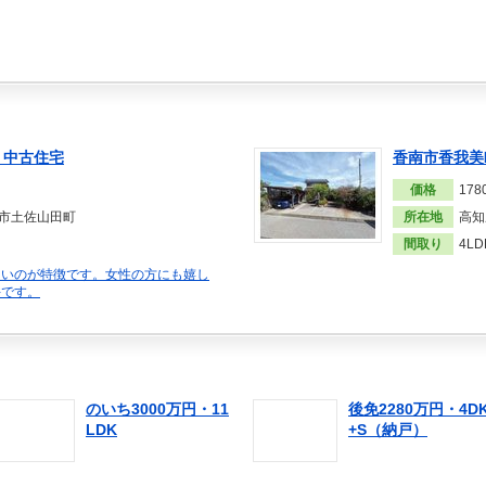
 中古住宅
香南市香我美
価格
17
市土佐山田町
所在地
高知
間取り
4L
きいのが特徴です。女性の方にも嬉し
件です。
のいち3000万円・11
後免2280万円・4D
LDK
+S（納戸）