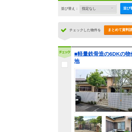
並び
並び替え：
まとめて資料
チェックした物件を
■軽量鉄骨造の6DKの
地