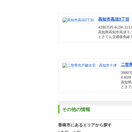
高知市高須3丁目
4280万円 4LDK 113.
高知県高知市高須３-1
とさでん交通後免線 
二世
3980
4.40
高知県
とさで
その他の情報
香南市にあるエリアから探す