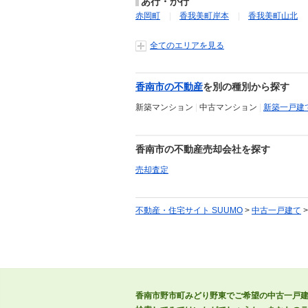
あ行・か行
赤岡町
香我美町岸本
香我美町山北
全てのエリアを見る
香南市の不動産
を別の種別から探す
新築マンション
|
中古マンション
|
新築一戸建
香南市の不動産売却会社を探す
売却査定
不動産・住宅サイト SUUMO
>
中古一戸建て
香南市野市町みどり野東でご希望の中古一戸