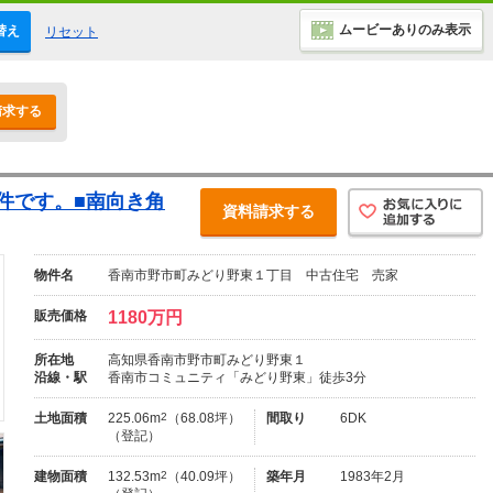
ムービーありのみ表示
替え
リセット
請求する
物件です。■南向き角
資料請求する
物件名
香南市野市町みどり野東１丁目 中古住宅 売家
販売価格
1180万円
所在地
高知県香南市野市町みどり野東１
沿線・駅
香南市コミュニティ「みどり野東」徒歩3分
土地面積
225.06m
2
（68.08坪）
間取り
6DK
（登記）
建物面積
132.53m
2
（40.09坪）
築年月
1983年2月