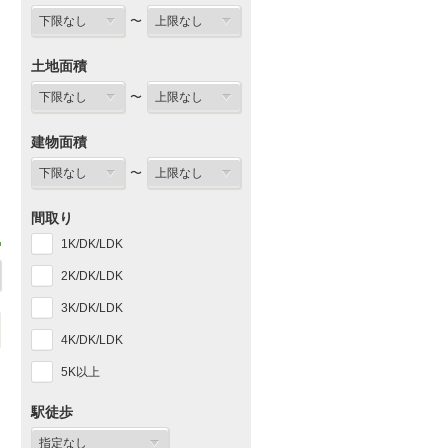
〜
土地面積
〜
建物面積
〜
間取り
1K/DK/LDK
2K/DK/LDK
3K/DK/LDK
4K/DK/LDK
5K以上
駅徒歩