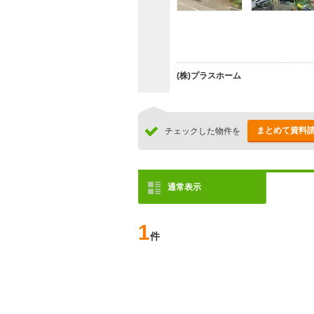
(株)プラスホーム
まとめて資料
チェックした物件を
通常表示
1
件