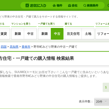
町みどり野東の中古住宅・戸建て購入をサポートする情報サイトです。
りる
マンションを買う
一戸建てを買う
建てる
リフォーム
賃貸
新築
中古
新築
中古
注文住宅
土地
リフォ
>
四国
>
高知県
>
香南市
> 野市町みどり野東の中古一戸建て
古住宅・一戸建ての購入情報 検索結果
探しなら、SUUMO(スーモ)にお任せ下さい！こんな一戸建てに住みたいというあ
件情報検索で香南市野市町みどり野東の中古住宅の購入情報をご提供します。
1
表示件数：