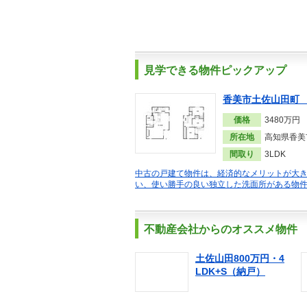
見学できる物件ピックアップ
香美市土佐山田町
価格
3480万円
所在地
高知県香美
間取り
3LDK
中古の戸建て物件は、経済的なメリットが大
い、使い勝手の良い独立した洗面所がある物
不動産会社からのオススメ物件
土佐山田800万円・4
LDK+S（納戸）