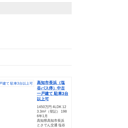
高知市長浜（塩
谷バス停）中古
一戸建て 駐車3台
以上可
1450万円 4LDK 12
3.3m
2
（登記） 198
6年1月
高知県高知市長浜
とさでん交通 塩谷