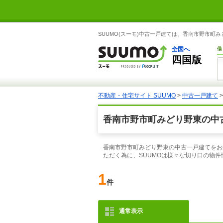
SUUMO(スーモ)中古一戸建ては、香南市野市
全国へ
借
四国版
不動産・住宅サイト SUUMO
>
中古一戸建て
香南市野市町みどり野東の中
香南市野市町みどり野東の中古一戸建てをお
ただく為に、SUUMOは様々な切り口の物
1
件
通常表示