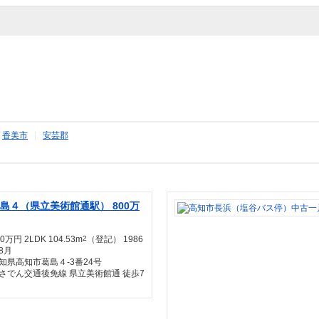
|
香美市
|
安芸郡
島４（県立美術館通駅） 800万
00万円 2LDK 104.53m
2
（登記） 1986
8月
知県高知市葛島４-3番24号
さでん交通後免線 県立美術館通 徒歩7