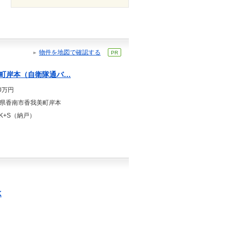
物件を地図で確認する
PR
町岸本（自衛隊通バ…
80万円
県香南市香我美町岸本
DK+S（納戸）
K