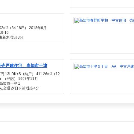
02m
2
（34.18坪） 2018年6月
9-16
東新木 徒歩3分
帯売戸建住宅 高知市十津
万円 13LDK+S（納戸） 411.26m
2
（12
坪）（登記） 1997年11月
高知市十津１
ん交通 夕日ヶ浦 徒歩4分