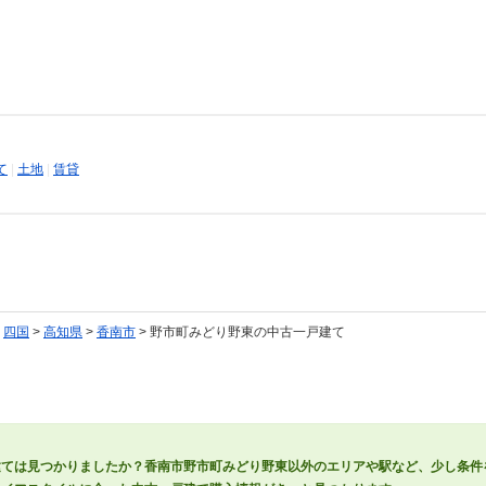
て
|
土地
|
賃貸
>
四国
>
高知県
>
香南市
> 野市町みどり野東の中古一戸建て
建ては見つかりましたか？香南市野市町みどり野東以外のエリアや駅など、少し条件