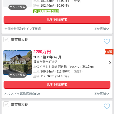
土地
181.53m²（54.91坪）（登記）
建物
102.46m²（30.99坪）
見学予約(無料)
合同会社高知ライフ不動産
野市町大谷
2280万円
5DK
/
築39年3ヶ月
香南市野市町大谷
土佐くろしお鉄道阿佐線「のいち」車1.2km
土地
369.94m²（111.90坪）（登記）
建物
112.76m²（34.10坪）
見学予約(無料)
ハウスドゥ葛島店(株)give
野市町大谷