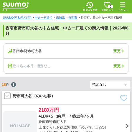
0
SUUMO[不動産/住宅]
>
中古一戸建て
>
高知県
>
香南市
>
野市町大谷の中古一戸建て情報
香南市野市町大谷の中古住宅・中古一戸建ての購入情報｜2026年8
月
香南市/野市町大谷
変更
絞り込み条件 : 指定なし
変更
18
件
野市町大谷（のいち駅）
2180万円
4LDK+S（納戸）
/
築12年7ヶ月
香南市野市町大谷
土佐くろしお鉄道阿佐線「のいち」歩22分