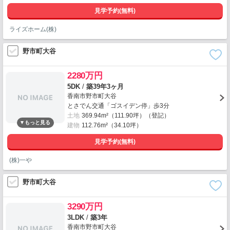
見学予約(無料)
ライズホーム(株)
野市町大谷
2280万円
5DK
/
築39年3ヶ月
香南市野市町大谷
とさでん交通「ゴスイデン停」歩3分
土地
369.94m²（111.90坪）（登記）
建物
112.76m²（34.10坪）
見学予約(無料)
(株)一や
野市町大谷
3290万円
3LDK
/
築3年
香南市野市町大谷