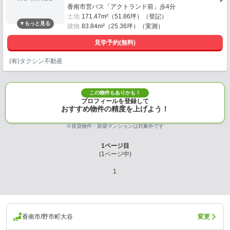
香南市営バス「アクトランド前」歩4分
土地
171.47m²（51.86坪）（登記）
建物
83.84m²（25.36坪）（実測）
見学予約(無料)
(有)タクシン不動産
この物件もありかも！
プロフィールを登録して
おすすめ物件の精度を上げよう！
※賃貸物件・新築マンションは対象外です
1
ページ目
(
1
ページ中)
1
香南市/野市町大谷
変更