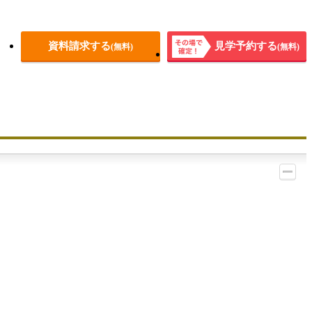
資料請求する
見学予約する
(無料)
(無料)
その場
で確
定！