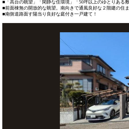
■「高台の眺望」「閑静な住環境」「50坪以上のゆとりある
■前面棟無の開放的な眺望。南向きで通風良好な２階建の住
■南側道路面す陽当り良好な庭付き一戸建て！