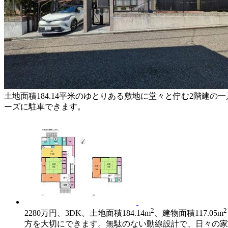
土地面積184.
備しています。南
す。
土地面積184.14平米のゆとりある敷地に堂々と佇む2階
ーズに駐車できます。
2
2
2280万円、3DK、土地面積184.14m
、建物面積117.05m
方を大切にできます。無駄のない動線設計で、日々の家