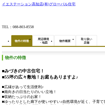
イエステーション高知店(有)グローバル住宅
TEL：088-803-8558
周辺環境
取り扱い
物件の特徴
物件概要
・地図
店舗
物件の特徴
■みづきの中古住宅！
■55坪の広々敷地！お庭もありますよ♪
■広縁があって生活便利♪
■南向きの日当たりのいい立地！
■収納たっぷりのお家！
■ゆったりとした廊下が使いやすい♪自然環境が近く、子育て