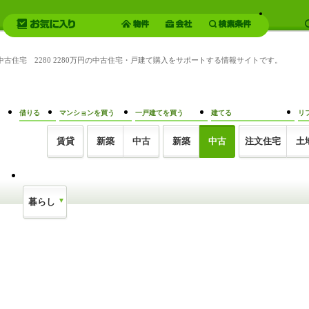
中古住宅 2280 2280万円の中古住宅・戸建て購入をサポートする情報サイトです。
借りる
マンションを買う
一戸建てを買う
建てる
リ
賃貸
新築
中古
新築
中古
注文住宅
土
暮らし