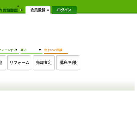
フォームする
売る
住まいの相談
地
リフォーム
売却査定
講座/相談