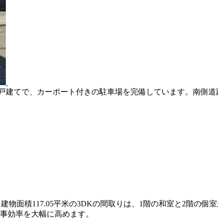
14平米のゆとりある敷地に堂々と佇む2階建の一戸建てで、カーポート付き
側道路に面した整形地のため、お車の出し入れが苦手な方もスムーズに
建の一戸建てで、カーポート付きの駐車場を完備しています。南側
建物面積117.05平米の3DKの間取りは、1階の和室と2階
事効率を大幅に高めます。