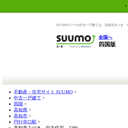
SUUMO(スーモ)中古一戸建ては、高知市みづき 
全国へ
四国版
不動産・住宅サイト SUUMO
>
中古一戸建て
>
四国
>
高知県
>
高知市
>
円行寺口駅
>
高知市みづき 中古住宅 2280