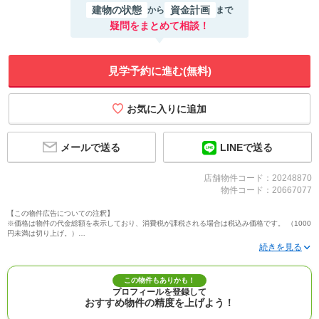
建物の状態
資金計画
から
まで
疑問をまとめて相談！
見学予約に進む(無料)
メールで送る
LINEで送る
店舗物件コード：20248870
物件コード：20667077
【この物件広告についての注釈】
※価格は物件の代金総額を表示しており、消費税が課税される場合は税込み価格です。 （1000
円未満は切り上げ。）
※写真に写っている、またはパース（絵）や間取り図に描かれている家具や車などは、特にコ
メントがない場合、販売価格に含まれません。
※敷地権利が定期借地権のものは価格に権利金を含みます。
※建築条件付き土地価格には、建物価格は含まれません。
この物件もありかも！
※物件情報は、原則として情報提供日の２日前に最終確認した情報です。
プロフィールを登録して
※完成予想図はいずれも外構、植栽、外観等実際のものとは多少異なることがあります。
おすすめ物件の精度を上げよう！
※モデルルーム・モデルハウス・展示場・ショールームの画像の場合、今回販売の物件と異な
る場合があります。