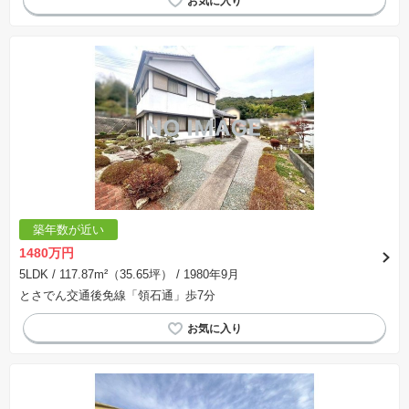
築年数が近い
1480万円
5LDK
/ 117.87m²（35.65坪）
/ 1980年9月
とさでん交通後免線「領石通」歩7分