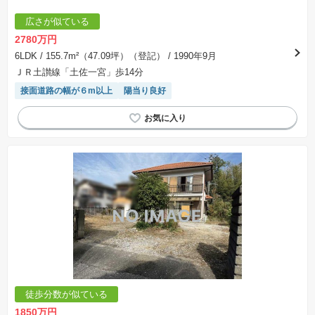
広さが似ている
2780万円
6LDK
/ 155.7m²（47.09坪）（登記）
/ 1990年9月
ＪＲ土讃線「土佐一宮」歩14分
接面道路の幅が６m以上
陽当り良好
徒歩分数が似ている
1850万円