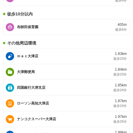
徒歩4分
徒歩10分以内
405m
布師田保育園
徒歩6分
その他周辺環境
1.83km
ｍａｃ大津店
徒歩23分
1.84km
大津郵便局
徒歩23分
1.85km
四国銀行大津支店
徒歩24分
1.87km
ローソン高知大津店
徒歩24分
1.97km
ナンコクスーパー大津店
徒歩25分
1.98km