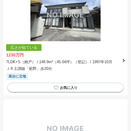
広さが似ている
1230万円
7LDK+S（納戸）
/ 148.9m²（45.04坪）（登記）
/ 1997年10月
ＪＲ土讃線「薊野」歩20分
高台に立地