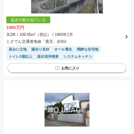
徒歩分数が似ている
1980万円
3LDK
/ 109.05m²（登記）
/ 1993年1月
とさでん交通後免線「鹿児」歩9分
高台に立地
陽当り良好
オール電化
閑静な住宅地
トイレ2個以上
温水洗浄便座
システムキッチン