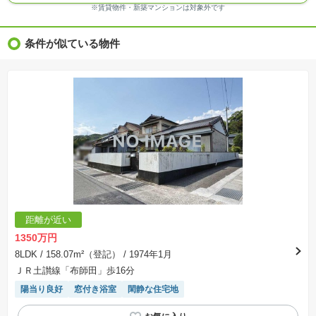
※ＣＧ合成の画像の場合、実際とは多少異なる場合があります。
※賃貸物件・新築マンションは対象外です
※物件特徴：販売戸数が複数の物件は、全ての住戸に該当しない項目もあります。
※完成後１年以上を経過した未入居物件が掲載される場合があります。ご了承ください。
※新着：物件情報が「SUUMO」に掲載された日から１週間表示されます。
条件が似ている物件
※価格更新：物件価格が変更された日から１週間表示されます。
※販売予定物件はすべて、販売開始するまで契約または予約の申込みはできません。
※購入の前には物件内容や契約条件についてご自身で十分な確認をしていただくようにお願い
いたします。
※建築条件土地の情報内に掲載されている、建物プラン例は、土地購入者の設計プランの参考
の一例であって、プランの採用可否は任意です。
※土地（建築条件なし）で「建物プラン例」が表記してある時、そのプラン例は特定の建築請
負会社によるもので、当該建築請負会社以外で建てた場合、同様のものが同価格で建てられる
とは限りません。また建築請負会社を特定するものではありません。
※建築条件付き土地とは、その土地に建築する建物の建築請負契約が、一定期間内に成立する
ことを条件として売買される土地のことをいいます。建築請負契約成立に向けて設計プランを
協議するため、土地購入者が自己の希望する建物の設計協議をするために必要な相当の期間の
交渉期間が設定され、その期間内で希望を満たすプランが実現できたかどうかにより結論を出
します。なお、この期間は概ね3ヶ月程度とされています。納得のいくプランが出来ず、建築請
負契約が成立しない場合、土地売買契約は白紙に戻り、土地契約にかかった代金（土地代金、
手付金など）は名目のいかんに関わらず、全て返却されます。
※課税対象物件の「価格」や「費用等」は消費税込みの「総額表示」で統一しています。
※「本体価格」とは、課税対象物件においては「消費税を除いた建物価格」と「土地価格」の
距離が近い
合計額を指します。
※課税対象物件は消費税込みの総額表示のため、不動産広告の販売価格には本体価格の金額は
1350万円
表示されておりません。
※取引にかかる費用：物件の契約手続き、決済、引き渡し時にかかる費用を表示しています。
8LDK
/ 158.07m²（登記）
/ 1974年1月
不動産会社によって表記有無が異なるため、ご自身で十分な確認をしていただくようにお願い
ＪＲ土讃線「布師田」歩16分
いたします。
※掲載の省エネ性能ラベル内の物件・住棟・号室名称については最新のものに変更されている
陽当り良好
窓付き浴室
閑静な住宅地
場合があります。