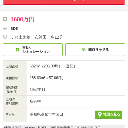
1680万円
6DK
ＪＲ土讃線「布師田」歩12分
支払い
間取りを見る
シミュレーション
682m²（206.30坪）（登記）
土地面積
188.63m²（57.06坪）
建物面積
完成時期
1952年1月
(築年月)
土地の
所有権
権利形態
高知県高知市布師田
地図を見る
所在地
情報提供日 : 2026年8月9日、次回更新予定日 : 2026年8月17日