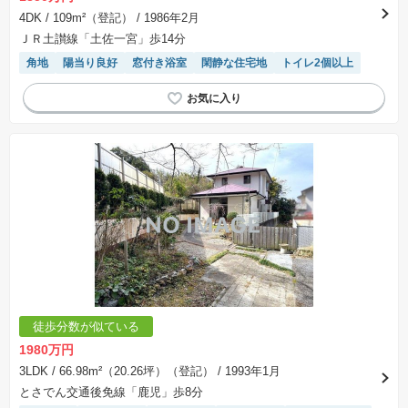
4DK
/ 109m²（登記）
/ 1986年2月
ＪＲ土讃線「土佐一宮」歩14分
角地
陽当り良好
窓付き浴室
閑静な住宅地
トイレ2個以上
徒歩分数が似ている
1980万円
3LDK
/ 66.98m²（20.26坪）（登記）
/ 1993年1月
とさでん交通後免線「鹿児」歩8分