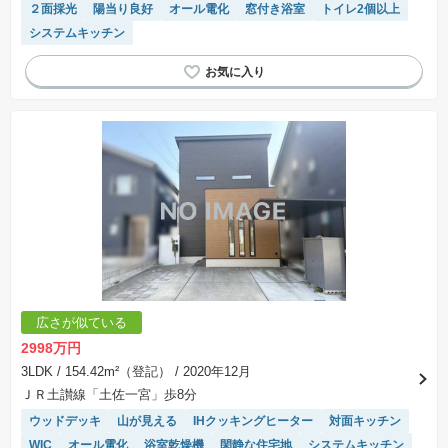
２面採光
陽当り良好
オール電化
窓付き浴室
トイレ2個以上
システムキッチン
広さが似ている
2998万円
3LDK
/ 154.42m²（登記）
/ 2020年12月
ＪＲ土讃線「土佐一宮」歩8分
ウッドデッキ
山が見える
IHクッキングヒーター
対面キッチン
WIC
オール電化
浴室乾燥機
閑静な住宅地
システムキッチン