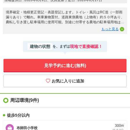
境界確定・地積更正登記・表題登記します。トイレ・風呂はRC造（一部雨
漏りあり）で離れ。車庫兼物置付。道路東側農地（上物有）約５０坪あり、
農転し引き渡し駐車場用に使用可能。別途に付帯する農地の駐車場用地は農
業振興除外・非農地証明取得済み、建物庭木等を撤去して引き渡します。母
屋の建物及び車庫は未登記のため登記して引き渡し。建物解体更地渡し相談
可能。
建物の状態
現地で直接確認！
を、まずは
見学予約に進む(無料)
周辺環境(9件)
徒歩5分以内
300m
布師田小学校