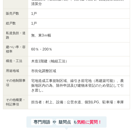
清算分
販売戸数
1戸
総戸数
1戸
私道負担・道
無、東3ｍ幅
路
建ぺい率・容
60％・200％
積率
構造・工法
木造1階建（軸組工法）
用途地域
市街化調整区域
その他制限事
宅地造成工事規制区域、線引き前宅地（再建築可能）、農
項
振地区内の為、除外申請及び建物未登記のため登記して引
き渡し。
その他概要・
担当者：村上、設備：公営水道、個別LPG、駐車場：車庫
特記事項
専門用語
疑問点
気軽に質問！
や
も