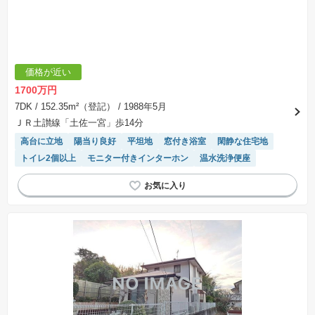
価格が近い
1700万円
7DK
/ 152.35m²（登記）
/ 1988年5月
ＪＲ土讃線「土佐一宮」歩14分
高台に立地
陽当り良好
平坦地
窓付き浴室
閑静な住宅地
トイレ2個以上
モニター付きインターホン
温水洗浄便座