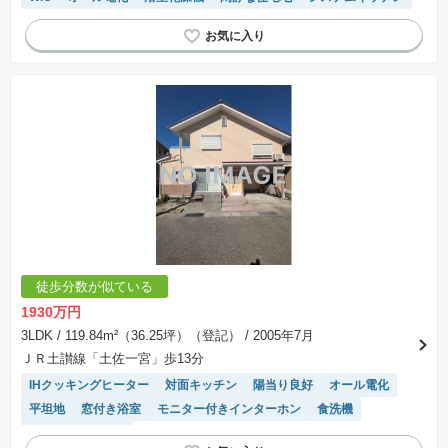
徒歩分数が似ている
1930万円
3LDK
/ 119.84m²（36.25坪）（登記）
/ 2005年7月
ＪＲ土讃線「土佐一宮」歩13分
IHクッキングヒーター
対面キッチン
陽当り良好
オール電化
平坦地
窓付き浴室
モニター付きインターホン
食洗機
システムキッチン