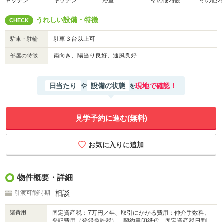
キッチン
キッチン
浴室
その他内観
その他
うれしい設備・特徴
CHECK
駐車３台以上可
駐車・駐輪
南向き、陽当り良好、通風良好
部屋の特徴
日当たり
設備の状態
現地で確認！
や
を
見学予約に進む(無料)
物件概要・詳細
相談
引渡可能時期
諸費用
固定資産税：7万円／年、取引にかかる費用：仲介手数料、
登記費用（登録免許税）、契約書印紙代、固定資産税日割