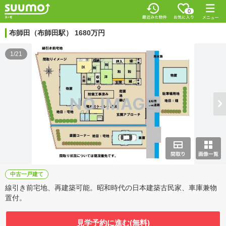
0
布師田（布師田駅） 1680万円
1/21
中古一戸建て
線引き前宅地、再建築可能。昭和時代の日本建築古民家、車庫兼物
置付。
見学予約に進む(無料)