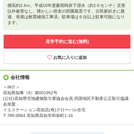
標高約2.4ｍ。平成10年度豪雨時床下浸水（約1０センチ）災害
以外被害なし。懐かしい田舎の田園風景です。古民家好きに最
適、母屋は耐震補強工事済。駐車場は６台以上駐車可能になり
ます。
見学予約に進む(無料)
会社情報
＜仲介＞
高知県知事（9）第001952号
(公社)高知県宅地建物取引業協会会員 四国地区不動産公正取引協議
会加盟
イエステーション高知店(有)グローバル住宅
〒780-0064 高知県高知市和泉町1-16