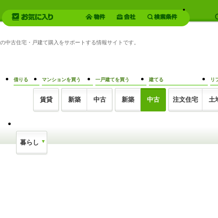
0万円の中古住宅・戸建て購入をサポートする情報サイトです。
借りる
マンションを買う
一戸建てを買う
建てる
リ
賃貸
新築
中古
新築
中古
注文住宅
土
暮らし