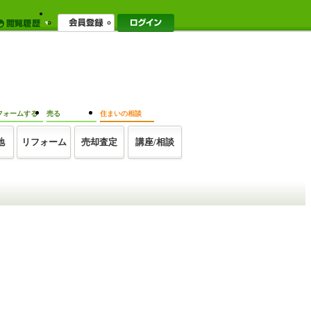
フォームする
売る
住まいの相談
地
リフォーム
売却査定
講座/相談