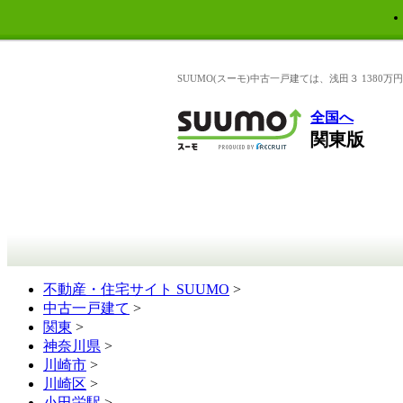
SUUMO(スーモ)中古一戸建ては、浅田３ 138
全国へ
関東版
不動産・住宅サイト SUUMO
>
中古一戸建て
>
関東
>
神奈川県
>
川崎市
>
川崎区
>
小田栄駅
>