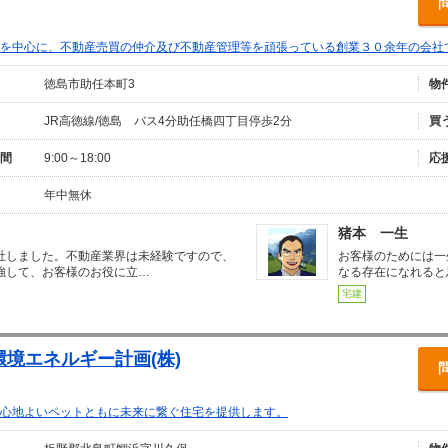
を中心に、不動産売買の仲介及び不動産管理等を頑張っている創業３０余年の会社
徳島市助任本町3
物
JR高徳線/徳島 バス4分助任橋四丁目停歩2分
買
間
9:00～18:00
応
年中無休
猪本 一生
社しました。不動産業界は未経験ですので、
お客様のためには一
強して、お客様のお役に立…
なる存在になれると
宅建
環境エネルギー計画(株)
心地よいペットともに未来に繋ぐ住宅を提供します。