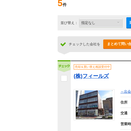
5
件
並び替え：
まとめて問い
チェックした会社を
売却＆買い替え相談受付中
(株)フィールズ
～出会
住所
交通
営業時