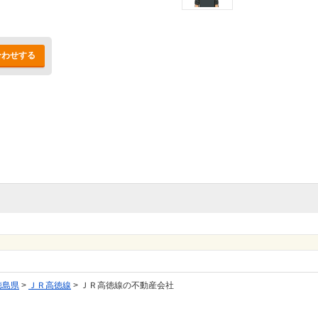
合わせする
徳島県
>
ＪＲ高徳線
>
ＪＲ高徳線の不動産会社