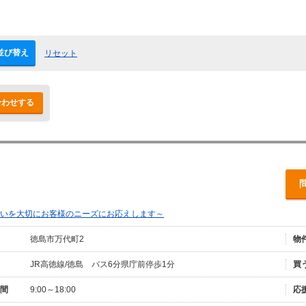
並び替え
リセット
合わせする
いを大切にお客様のニーズにお応えします～
徳島市万代町2
物
JR高徳線/徳島 バス6分県庁前停歩1分
買
間
9:00～18:00
応