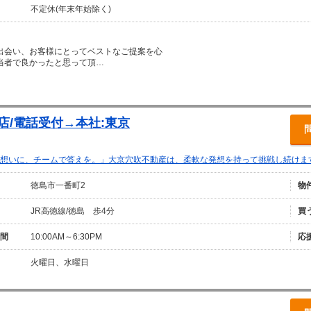
不定休(年末年始除く)
出会い、お客様にとってベストなご提案を心
当者で良かったと思って頂…
店/電話受付→本社:東京
想いに、チームで答えを。」大京穴吹不動産は、柔軟な発想を持って挑戦し続けま
徳島市一番町2
物
JR高徳線/徳島 歩4分
買
間
10:00AM～6:30PM
応
火曜日、水曜日