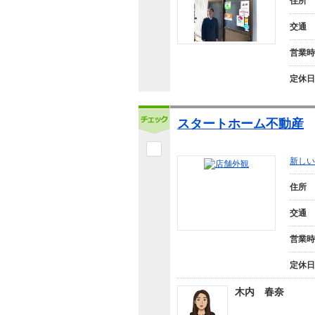
住所
交通
営業時
定休日
スタートホーム不動産
新しい
住所
交通
営業時
定休日
木内 春奈