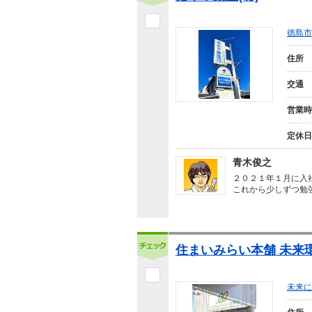
徳島市
住所
交通
営業時
定休日
青木俊之
２０２１年１月に入
これから少しずつ勉
住まいみらい本舗 未来
未来に