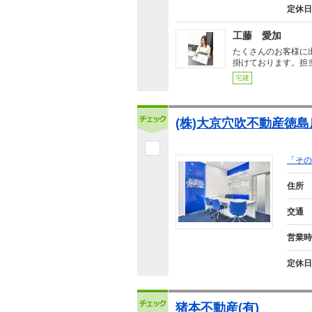
定休日
工藤 愛加
たくさんのお客様に
掛けております。担
宅建
(株)大京穴吹不動産徳島
「その
住所
交通
営業時
定休日
猪本不動産(有)