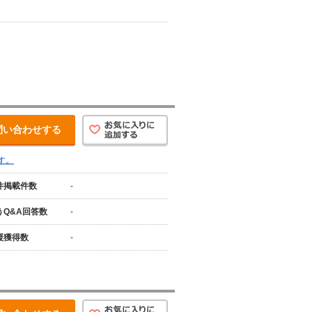
問い合わせする
す。
件掲載件数
-
うQ&A回答数
-
援獲得数
-