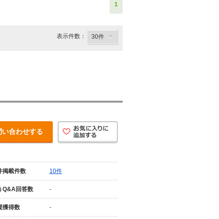
1
表示件数：
問い合わせする
件掲載件数
10件
うQ&A回答数
-
援獲得数
-