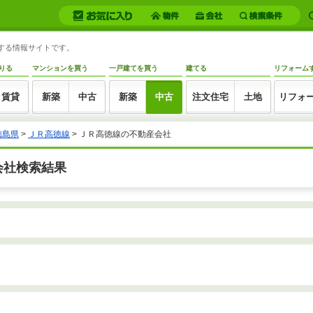
トする情報サイトです。
りる
マンションを買う
一戸建てを買う
建てる
リフォーム
賃貸
新築
中古
新築
中古
注文住宅
土地
リフォ
徳島県
>
ＪＲ高徳線
>
ＪＲ高徳線の不動産会社
会社検索結果