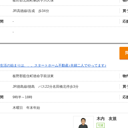
板野郡北島町鯛浜字川久保
物
JR高徳線/吉成 歩34分
買
間
-
応
-
生活の始まりは、、。スタートホーム不動産♪夫婦二人でやってます♪
板野郡藍住町徳命字前須東
物
JR徳島線/徳島 バス22分名田橋北停歩3分
買
間
9時半～18時
応
木曜日 年末年始
木内 友規
宅建