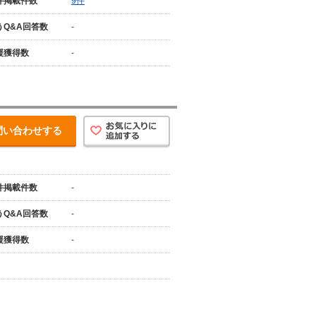
件掲載件数
9件
うQ&A回答数
-
援獲得数
-
問い合わせする
件掲載件数
-
うQ&A回答数
-
援獲得数
-