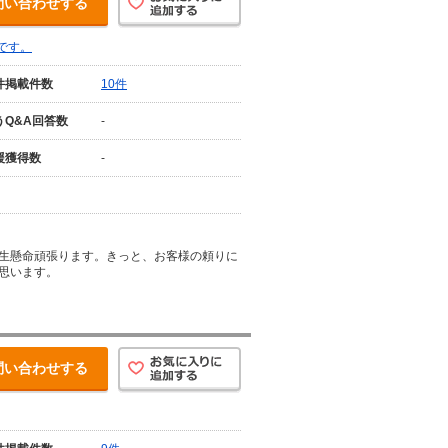
問い合わせする
です。
件掲載件数
10件
うQ&A回答数
-
援獲得数
-
生懸命頑張ります。きっと、お客様の頼りに
思います。
問い合わせする