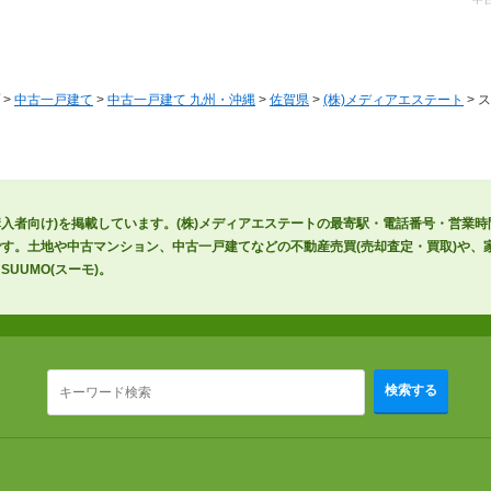
>
中古一戸建て
>
中古一戸建て 九州・沖縄
>
佐賀県
>
(株)メディアエステート
> 
購入者向け)を掲載しています。(株)メディアエステートの最寄駅・電話番号・営業
す。土地や中古マンション、中古一戸建てなどの不動産売買(売却査定・買取)や、家
UUMO(スーモ)。
検索する