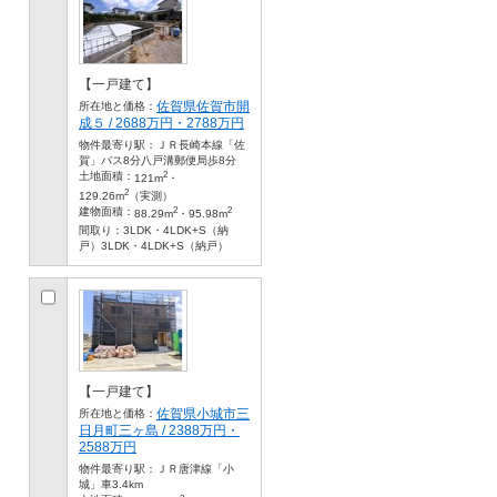
【一戸建て】
佐賀県佐賀市開
所在地と価格：
成５ / 2688万円・2788万円
物件最寄り駅：
ＪＲ長崎本線「佐
賀」バス8分八戸溝郵便局歩8分
2
土地面積：
121m
・
2
129.26m
（実測）
2
2
建物面積：
88.29m
・95.98m
間取り：
3LDK・4LDK+S（納
戸）3LDK・4LDK+S（納戸）
【一戸建て】
佐賀県小城市三
所在地と価格：
日月町三ヶ島 / 2388万円・
2588万円
物件最寄り駅：
ＪＲ唐津線「小
城」車3.4km