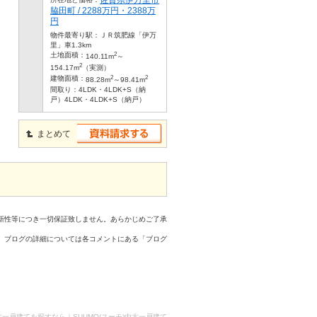
脇田町 / 2288万円・2388万
円
物件最寄り駅：
ＪＲ筑肥線「伊万
里」車1.3km
2
土地面積：
140.11m
～
2
154.17m
（実測）
2
2
建物面積：
88.28m
～98.41m
間取り：
4LDK・4LDK+S（納
戸）4LDK・4LDK+S（納戸）
まとめて
新性等につき一切保証致しません。あらかじめご了承
、ブログの詳細については各コメントにある「ブログ
古一戸建てを探すなら｜SUUMO(スーモ)中古一戸建て