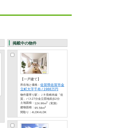
掲載中の物件
【一戸建て】
佐賀県佐賀市金
所在地と価格：
立町大字千布 / 1988万円
物件最寄り駅：
ＪＲ長崎本線「佐
賀」バス27分金立団地前歩2分
2
土地面積：
124.96m
（実測）
2
建物面積：
95.58m
間取り：
4LDK4LDK