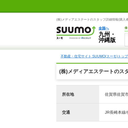
(株)メディアエステートのスタッフ詳細情報(購入者
全国へ
借
九州・
沖縄版
不動産・住宅サイト SUUMO(スーモ)トップ
(株)メディアエステートのス
所在地
佐賀県佐賀市多
交通
JR長崎本線