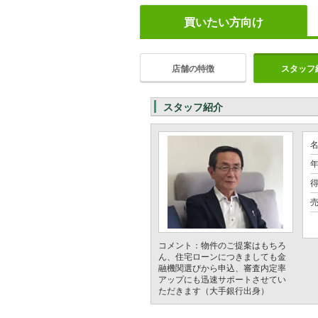
買いたい方向け
店舗の特徴
スタッフ
スタッフ紹介
年
売
コメント：物件のご提案はもちろ
ん、住宅ローンにつきましても金
融機関選びから申込、審査内定率
アップにも迅速サポートさせてい
ただきます（大手銀行出身）