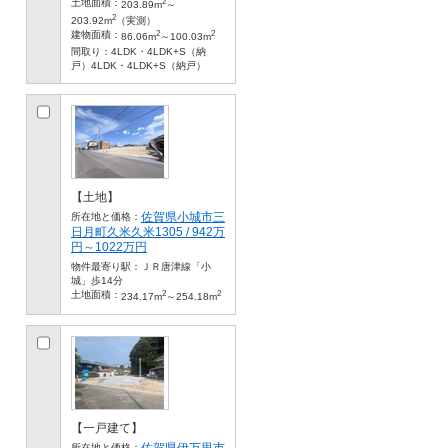
2
土地面積：
203.89m
～
2
203.92m
（実測）
2
2
建物面積：
86.06m
～100.03m
間取り：
4LDK・4LDK+S（納
戸）4LDK・4LDK+S（納戸）
【土地】
佐賀県小城市三
所在地と価格：
日月町久米久米1305 / 942万
円～1022万円
物件最寄り駅：
ＪＲ唐津線「小
城」歩14分
2
2
土地面積：
234.17m
～254.18m
【一戸建て】
佐賀県伊万里市
所在地と価格：