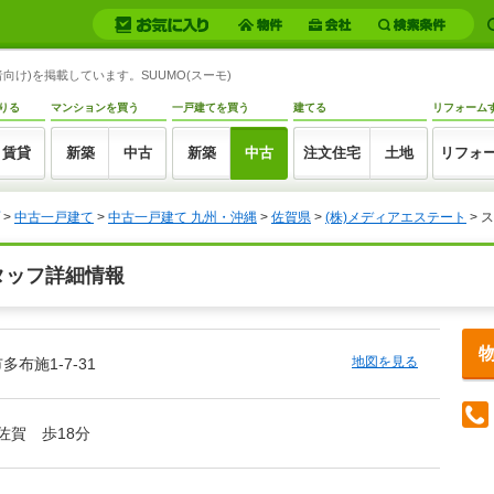
向け)を掲載しています。SUUMO(スーモ)
りる
マンションを買う
一戸建てを買う
建てる
リフォーム
賃貸
新築
中古
新築
中古
注文住宅
土地
リフォ
>
中古一戸建て
>
中古一戸建て 九州・沖縄
>
佐賀県
>
(株)メディアエステート
> 
タッフ詳細情報
地図を見る
布施1-7-31
/佐賀 歩18分