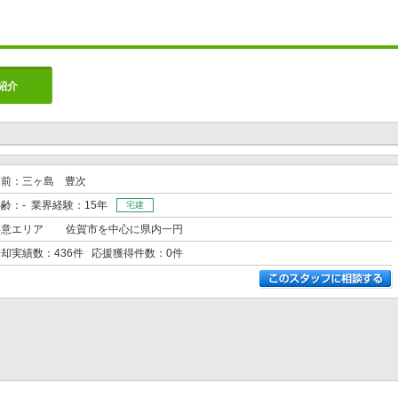
紹介
名前：三ヶ島 豊次
齢：- 業界経験：15年
宅建
得意エリア
佐賀市を中心に県内一円
却実績数：436件 応援獲得件数：0件