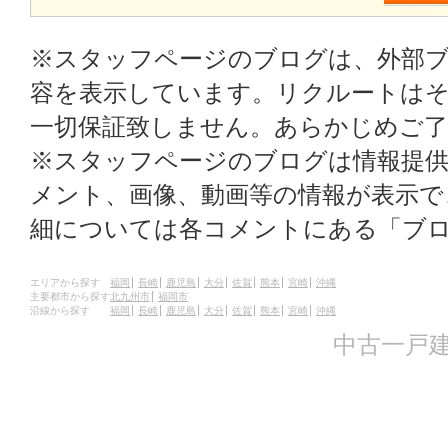
※スタッフページのブログは、外部
容を表示しています。リクルートはそ
一切保証致しません。あらかじめご
※スタッフページのブログは情報提
メント、画像、動画等の情報が表示
細については各コメントにある「ブ
エリアから探す
福岡
長崎
鹿児島
大分
佐賀
熊本
宮崎
沖縄
主要都市から探す
北九州市
福岡市
沿線から探す
福岡
長崎
鹿児島
大分
佐賀
熊本
宮崎
沖縄
中古一戸建