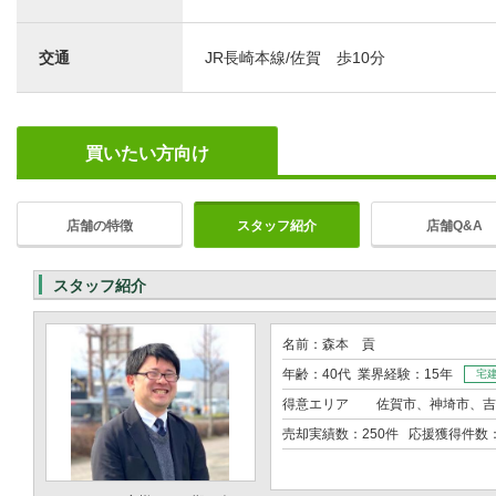
交通
JR長崎本線/佐賀 歩10分
買いたい方向け
店舗の特徴
スタッフ紹介
店舗Q&A
スタッフ紹介
名前：森本 貢
年齢：40代 業界経験：15年
宅
得意エリア
佐賀市、神埼市、吉
売却実績数：250件 応援獲得件数