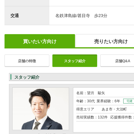
交通
名鉄津島線/甚目寺 歩23分
買いたい方向け
売りたい方向け
店舗の特徴
スタッフ紹介
店舗Q&A
スタッフ紹介
名前：望月 駿矢
年齢：30代 業界経験：6年
宅建
得意エリア
あま市・大治町
売却実績数：132件 応援獲得件数