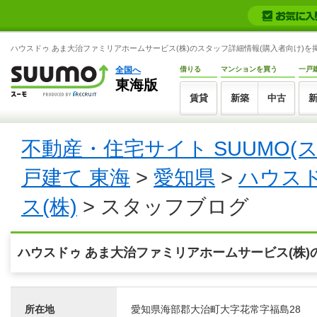
ハウスドゥ あま大治ファミリアホームサービス(株)のスタッフ詳細情報(購入者向け)を掲
全国へ
借りる
マンションを買う
一戸
東海版
賃貸
新築
中古
不動産・住宅サイト SUUMO(
戸建て 東海
>
愛知県
>
ハウス
ス(株)
> スタッフブログ
ハウスドゥ あま大治ファミリアホームサービス(株)
所在地
愛知県海部郡大治町大字花常字福島28