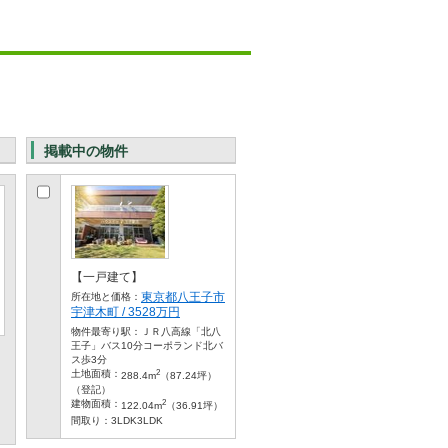
掲載中の物件
【一戸建て】
東京都八王子市
所在地と価格：
宇津木町 / 3528万円
物件最寄り駅：
ＪＲ八高線「北八
王子」バス10分コーポランド北バ
ス歩3分
2
土地面積：
288.4m
（87.24坪）
（登記）
2
建物面積：
122.04m
（36.91坪）
間取り：
3LDK3LDK