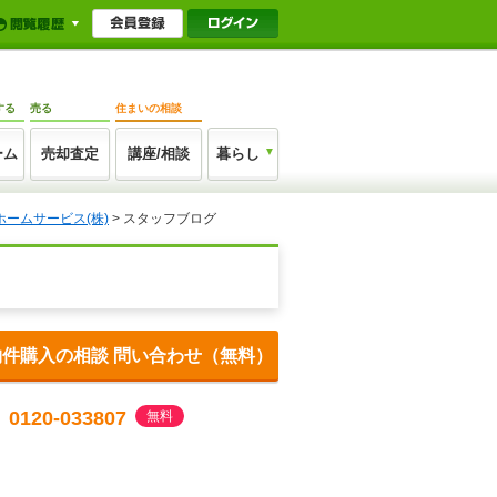
する
売る
住まいの相談
ーム
売却査定
講座/相談
暮らし
ームサービス(株)
> スタッフブログ
物件購入の相談 問い合わせ（無料）
0120-033807
無料