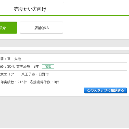
売りたい方向け
紹介
店舗Q&A
名前：亘 大地
齢：30代 業界経験：8年
宅建
得意エリア
八王子市・日野市
却実績数：216件 応援獲得件数：0件