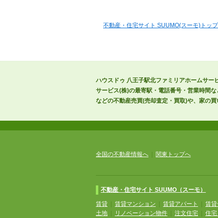
不動産・住宅サイト SUUMO(スーモ)トップ
ハウスドゥ 八王子駅北ファミリアホームサービ
サービス(株)の最寄駅・電話番号・営業時間
などの不動産売買(売却査定・買取)や、家の買
全国の不動産情報へ
|
関東トップへ
不動産・住宅サイト SUUMO（スーモ）
賃貸
|
賃貸マンション
|
賃貸アパート
|
賃貸
土地
|
リノベーション物件
|
注文住宅
|
住宅