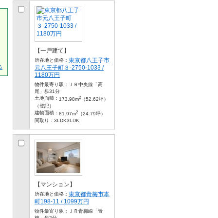
【一戸建て】
東京都八王子市
所在地と価格：
元八王子町３-2750-1033 /
る
1180万円
物件最寄り駅：
ＪＲ中央線「高
尾」歩31分
2
土地面積：
173.98m
（52.62坪）
（登記）
2
建物面積：
81.97m
（24.79坪）
間取り：
3LDK3LDK
【マンション】
東京都青梅市本
所在地と価格：
町198-11 / 1099万円
物件最寄り駅：
ＪＲ青梅線「青
梅」歩2分