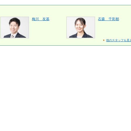
梅川 友基
石森 千彩都
他のスタッフも見