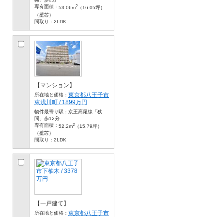
2
専有面積：
53.06m
（16.05坪）
（壁芯）
間取り：
2LDK
【マンション】
東京都八王子市
所在地と価格：
東浅川町 / 1899万円
物件最寄り駅：
京王高尾線「狭
間」歩12分
2
専有面積：
52.2m
（15.79坪）
（壁芯）
間取り：
2LDK
【一戸建て】
東京都八王子市
所在地と価格：