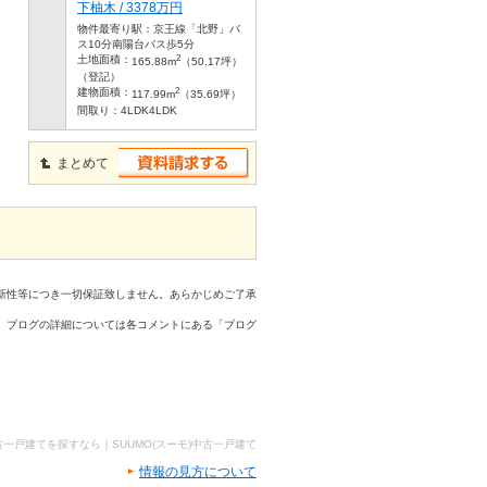
下柚木 / 3378万円
物件最寄り駅：
京王線「北野」バ
ス10分南陽台バス歩5分
2
土地面積：
165.88m
（50.17坪）
（登記）
2
建物面積：
117.99m
（35.69坪）
間取り：
4LDK4LDK
まとめて
新性等につき一切保証致しません。あらかじめご了承
、ブログの詳細については各コメントにある「ブログ
古一戸建てを探すなら｜SUUMO(スーモ)中古一戸建て
情報の見方について