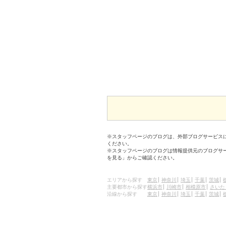
※スタッフページのブログは、外部ブログサービス
ください。
※スタッフページのブログは情報提供元のブログサ
を見る」からご確認ください。
エリアから探す
東京
神奈川
埼玉
千葉
茨城
主要都市から探す
横浜市
川崎市
相模原市
さいた
沿線から探す
東京
神奈川
埼玉
千葉
茨城