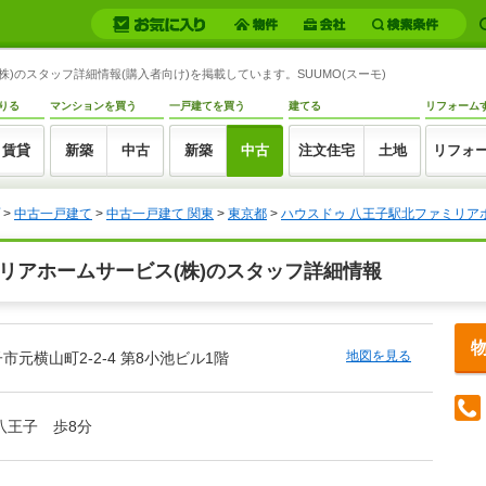
)のスタッフ詳細情報(購入者向け)を掲載しています。SUUMO(スーモ)
りる
マンションを買う
一戸建てを買う
建てる
リフォーム
賃貸
新築
中古
新築
中古
注文住宅
土地
リフォ
>
中古一戸建て
>
中古一戸建て 関東
>
東京都
>
ハウスドゥ 八王子駅北ファミリアホ
リアホームサービス(株)のスタッフ詳細情報
地図を見る
市元横山町2-2-4 第8小池ビル1階
八王子 歩8分