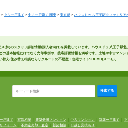
>
中古一戸建て
>
中古一戸建て 関東
>
東京都
>
ハウスドゥ 八王子駅北ファミリアホ
ス(株)のスタッフ詳細情報(購入者向け)を掲載しています。ハウスドゥ 八王子駅
などの基本情報だけでなく売却事例や、接客評価情報も満載です。土地や中古マンシ
い替え/住み替え相談ならリクルートの不動産・住宅サイトSUUMO(スーモ)。
検索する
一戸建て
|
家賃相場
|
新築分譲マンション
|
中古マンション
|
新築一戸建て
|
中
リフォーム
|
不動産売却・査定
|
新築相談
|
引越し見積もり
|