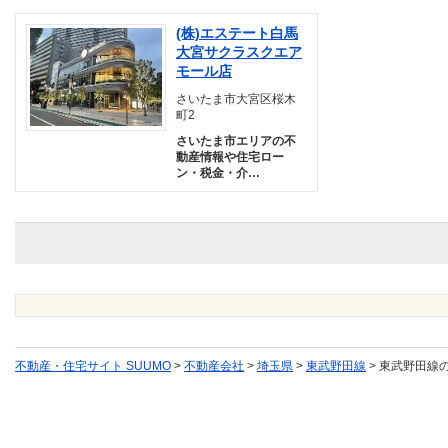
(株)エステート白馬
大宮サクラスクエア
モール店
さいたま市大宮区桜木
町2
さいたま市エリアの不
動産情報や住宅ロー
ン・税金・介…
不動産・住宅サイト SUUMO
>
不動産会社
>
埼玉県
>
東武野田線
>
東武野田線