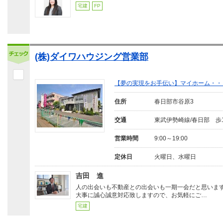
宅建
FP
(株)ダイワハウジング営業部
【夢の実現をお手伝い】マイホーム・・
住所
春日部市谷原3
交通
東武伊勢崎線/春日部 歩
営業時間
9:00～19:00
定休日
火曜日、水曜日
吉田 進
人の出会いも不動産との出会いも一期一会だと思いま
大事に誠心誠意対応致しますので、お気軽にご…
宅建