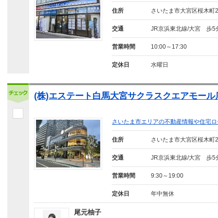
住所
さいたま市大宮区桜木町
交通
JR京浜東北線/大宮 歩5
営業時間
10:00～17:30
定休日
水曜日
(株)エステート白馬大宮サクラスクエアモール
さいたま市エリアの不動産情報や住宅ロ
住所
さいたま市大宮区桜木町
交通
JR京浜東北線/大宮 歩5
営業時間
9:30～19:00
定休日
年中無休
尾元柚子