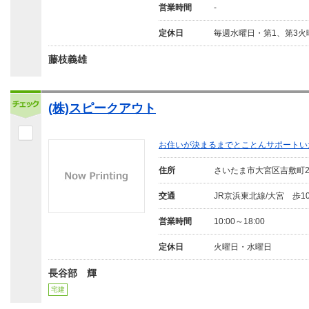
営業時間
-
定休日
毎週水曜日・第1、第3火
藤枝義雄
(株)スピークアウト
お住いが決まるまでとことんサポートい
住所
さいたま市大宮区吉敷町
交通
JR京浜東北線/大宮 歩1
営業時間
10:00～18:00
定休日
火曜日・水曜日
長谷部 輝
宅建