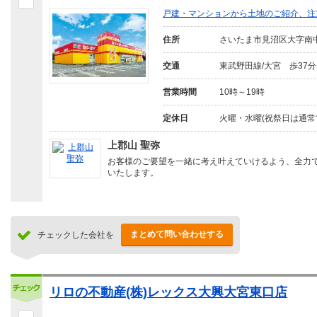
戸建・マンションから土地のご紹介、注
住所
さいたま市見沼区大字南
交通
東武野田線/大宮 歩37分
営業時間
10時～19時
定休日
火曜・水曜(祝祭日は通常
上郡山 聖弥
お客様のご要望を一緒に考え叶えていけるよう、全力
いたします。
まとめて問い合わせする
チェックした会社を
リロの不動産(株)レックス大興大宮東口店