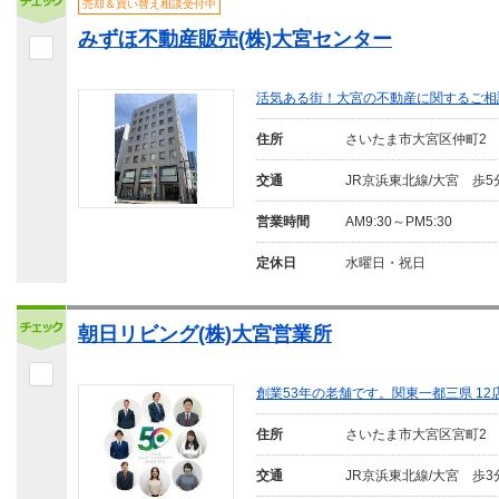
売却＆買い替え相談受付中
みずほ不動産販売(株)大宮センター
活気ある街！大宮の不動産に関するご相
住所
さいたま市大宮区仲町2
交通
JR京浜東北線/大宮 歩5
営業時間
AM9:30～PM5:30
定休日
水曜日・祝日
朝日リビング(株)大宮営業所
創業53年の老舗です。関東一都三県 1
住所
さいたま市大宮区宮町2
交通
JR京浜東北線/大宮 歩3