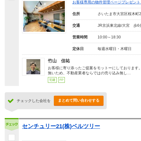
お客様専用の物件管理ページプレゼント
住所
さいたま市大宮区桜木町
交通
JR京浜東北線/大宮 歩6
営業時間
10:00～18:30
定休日
毎週水曜日・木曜日
竹山 佳祐
お客様に寄り添ったご提案をモットーにしております
無いため、不動産業者ならではの売り込み無し…
宅建
FP
まとめて問い合わせする
チェックした会社を
センチュリー21(株)ベルツリー