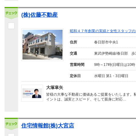
(株)佐藤不動産
昭和４７年創業の実績と女性スタッフの
住所
春日部市中央1
交通
東武伊勢崎線/春日部 歩
営業時間
9時～17時(日曜日は10時
定休日
水曜日 第1・3日曜日
大塚皐矢
皆様の大事な不動産に価値あるご提案をいたします。
イントは、誠実とスピード、そして親身に対応…
住宅情報館(株)大宮店