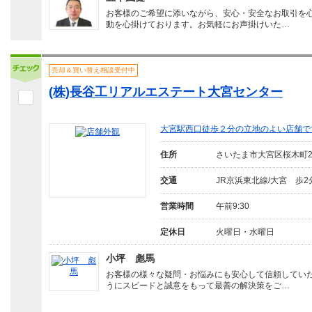
お客様のご希望に添いながら、安心・安全なお取引を
動を心掛けております。お気軽にお声掛けいた…
売却＆買い替え相談受付中
(株)長谷工リアルエステート大宮センター
大宮駅西口徒歩２分の立地のよい店舗で
住所
さいたま市大宮区桜木町
交通
JR京浜東北線/大宮 歩2
営業時間
午前9:30
定休日
火曜日・水曜日
小坪 彪馬
お客様の様々な疑問・お悩みにも安心して信頼してい
うにスピードと誠意をもって最善の解決策をご…