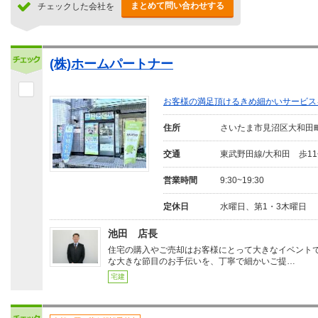
まとめて問い合わせする
チェックした会社を
(株)ホームパートナー
お客様の満足頂けるきめ細かいサービス
住所
さいたま市見沼区大和田
交通
東武野田線/大和田 歩1
営業時間
9:30~19:30
定休日
水曜日、第1・3木曜日
池田 店長
住宅の購入やご売却はお客様にとって大きなイベント
な大きな節目のお手伝いを、丁寧で細かいご提…
宅建