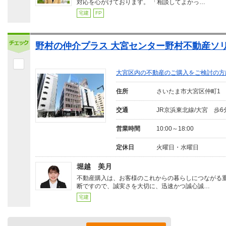
対応を心がけております。 「相談してよかっ…
宅建
FP
野村の仲介プラス 大宮センター野村不動産ソリ
大宮区内の不動産のご購入をご検討の方
住所
さいたま市大宮区仲町1
交通
JR京浜東北線/大宮 歩6
営業時間
10:00～18:00
定休日
火曜日・水曜日
堀越 美月
不動産購入は、お客様のこれからの暮らしにつながる
断ですので、誠実さを大切に、迅速かつ誠心誠…
宅建