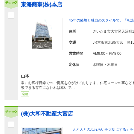
東海商事(株)本店
45年の経験と独自のスタイルで、「相
住所
さいたま市大宮区天沼町
交通
JR京浜東北線/大宮 歩1
営業時間
AM9:00～PM8:00
定休日
水曜日・木曜日
山本
常にお客様目線でのご提案を心がけております。住宅ローンの事など
談できる存在になれれば幸いで…
宅建
(株)大和不動産大宮店
「人と人とのふれあいを大切にする」を