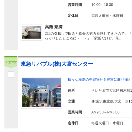
営業時間
10:00～18:30
定休日
毎週火曜日・水曜日
高瀬 奈摘
2回の引越しで田舎と都会の魅力を感じてきたので、「
っくりしたところに・・・」「駅近だけど、落…
東急リバブル(株)大宮センター
様々な種別の売買物件を豊富に取り揃え
住所
さいたま市大宮区桜木町
交通
JR京浜東北線/大宮 歩1
営業時間
AM9:30～PM6:00
定休日
毎週火曜日・水曜日