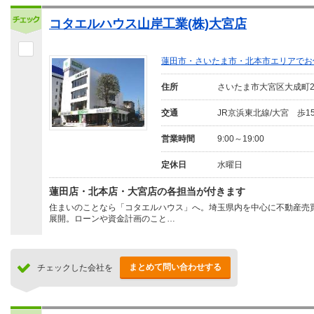
コタエルハウス山岸工業(株)大宮店
蓮田市・さいたま市・北本市エリアでお
住所
さいたま市大宮区大成町
交通
JR京浜東北線/大宮 歩1
営業時間
9:00～19:00
定休日
水曜日
蓮田店・北本店・大宮店の各担当が付きます
住まいのことなら「コタエルハウス」へ。埼玉県内を中心に不動産売
展開。ローンや資金計画のこと…
まとめて問い合わせする
チェックした会社を