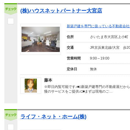
(株)ハウスネットパートナー大宮店
新築戸建を専門に扱っている不動産会社
住所
さいたま市大宮区上小町
交通
JR京浜東北線/大宮 歩2
営業時間
9:00～19:00
定休日
無休
藤本
※即日内覧可能です♪■□新築戸建専門の不動産屋だか
慢のサービスをご提供♪□■まずは現地のご…
ライフ・ネット・ホーム(株)