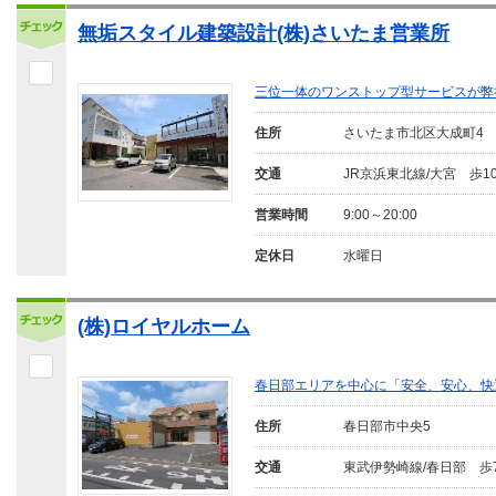
無垢スタイル建築設計(株)さいたま営業所
三位一体のワンストップ型サービスが弊
住所
さいたま市北区大成町4
交通
JR京浜東北線/大宮 歩1
営業時間
9:00～20:00
定休日
水曜日
(株)ロイヤルホーム
春日部エリアを中心に「安全、安心、快
住所
春日部市中央5
交通
東武伊勢崎線/春日部 歩