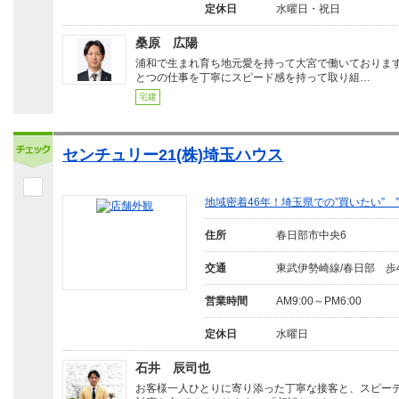
定休日
水曜日・祝日
桑原 広陽
浦和で生まれ育ち地元愛を持って大宮で働いておりま
とつの仕事を丁寧にスピード感を持って取り組…
宅建
センチュリー21(株)埼玉ハウス
地域密着46年！埼玉県での”買いたい”
住所
春日部市中央6
交通
東武伊勢崎線/春日部 歩
営業時間
AM9:00～PM6:00
定休日
水曜日
石井 辰司也
お客様一人ひとりに寄り添った丁寧な接客と、スピー