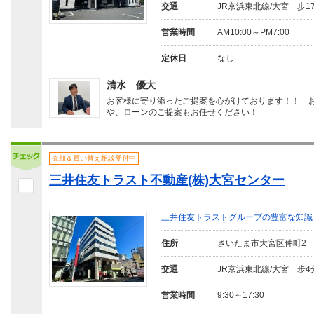
交通
JR京浜東北線/大宮 歩1
営業時間
AM10:00～PM7:00
定休日
なし
清水 優大
お客様に寄り添ったご提案を心がけております！！ 
や、ローンのご提案もお任せください！
売却＆買い替え相談受付中
三井住友トラスト不動産(株)大宮センター
三井住友トラストグループの豊富な知識
住所
さいたま市大宮区仲町2
交通
JR京浜東北線/大宮 歩4
営業時間
9:30～17:30