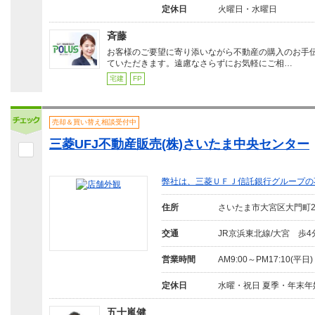
定休日
火曜日・水曜日
斉藤
お客様のご要望に寄り添いながら不動産の購入のお手
ていただきます。遠慮なさらずにお気軽にご相…
宅建
FP
売却＆買い替え相談受付中
三菱UFJ不動産販売(株)さいたま中央センター
弊社は、三菱ＵＦＪ信託銀行グループの
住所
さいたま市大宮区大門町
交通
JR京浜東北線/大宮 歩4
営業時間
AM9:00～PM17:10(平日)
定休日
水曜・祝日 夏季・年末年
五十嵐健