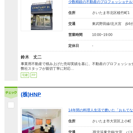
少数精鋭の不動産のプロフェッショナル
住所
さいたま市北区植竹町1
交通
東武野田線/北大宮 歩6
営業時間
10:00~19:00
定休日
-
鈴木 丈二
事業用不動産で積み上げた売却実績を基に、不動産のプロフェッショ
弊社スタッフが親切丁寧に対応…
宅建
FP
(株)HNP
14年間の料理人生活で磨いた「おもて
住所
さいたま市大宮区上小町
交通
JR京浜東北線/大宮 バ