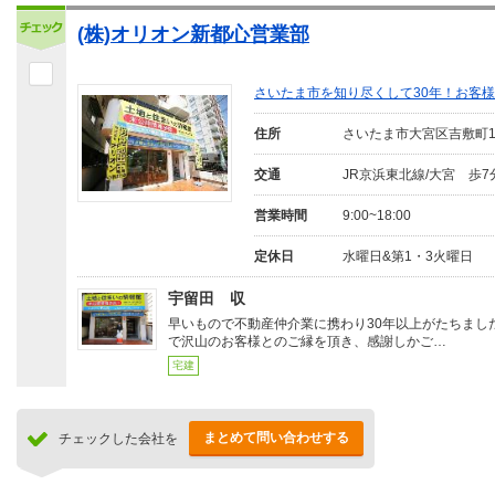
(株)オリオン新都心営業部
さいたま市を知り尽くして30年！お客
住所
さいたま市大宮区吉敷町
交通
JR京浜東北線/大宮 歩7
営業時間
9:00~18:00
定休日
水曜日&第1・3火曜日
宇留田 収
早いもので不動産仲介業に携わり30年以上がたちまし
で沢山のお客様とのご縁を頂き、感謝しかご…
宅建
まとめて問い合わせする
チェックした会社を