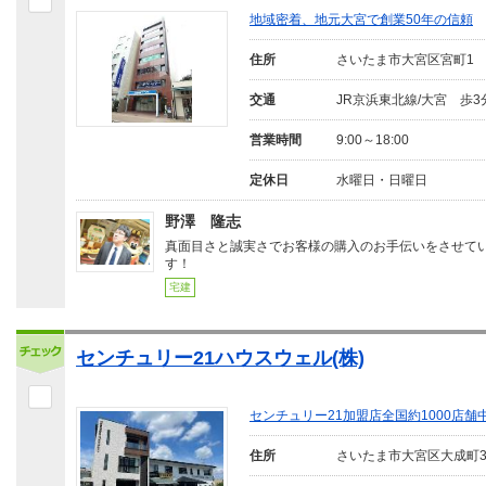
地域密着、地元大宮で創業50年の信頼
住所
さいたま市大宮区宮町1
交通
JR京浜東北線/大宮 歩3
営業時間
9:00～18:00
定休日
水曜日・日曜日
野澤 隆志
真面目さと誠実さでお客様の購入のお手伝いをさせて
す！
宅建
センチュリー21ハウスウェル(株)
センチュリー21加盟店全国約1000店舗
住所
さいたま市大宮区大成町