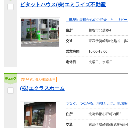
ピタットハウス(株)エミライズ不動産
「既契約者様からのご紹介」と「リピー
住所
越谷市北越谷4
交通
東武伊勢崎線/北越谷 歩
営業時間
10:00-18:00
定休日
火曜日、水曜日
売却＆買い替え相談受付中
(株)エクラスホーム
つなぐ、つながる、地域と元気。地域密
住所
北葛飾郡杉戸町内田2
交通
東武伊勢崎線/東武動物公