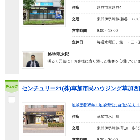
住所
越谷市東越谷4
交通
東武伊勢崎線/越谷 バス
営業時間
9:00～18:00
定休日
毎週水曜日、第一・三・
格地龍太郎
明るく元気に！お客様に寄り添った接客を心掛けてい
センチュリー21(株)草加市民ハウジング草加西
地域密着35年！地域情報に自信があり
住所
草加市氷川町
交通
東武伊勢崎線/草加 歩3
営業時間
9:30～20:00