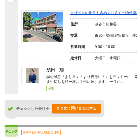
自社独自の物件も含めより多くの物件情
住所
越谷市新越谷1
交通
東武伊勢崎線/新越谷 歩
営業時間
9:00～18:00
定休日
火曜日・水曜日
須田 翔
誠心誠意「より早く！より親身に！」をモットーに、
まい探しを精一杯お手伝い致します。 一生に…
宅建
まとめて問い合わせする
チェックした会社を
売却＆買い替え相談受付中