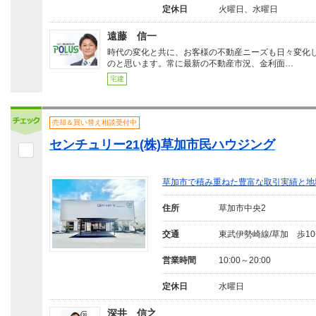
定休日
火曜日、水曜日
遠藤 信一
時代の変化と共に、お客様の不動産ニーズも日々変化
のと思います。常に最新の不動産市況、金利面…
宅建
売却＆買い替え相談受付中
センチュリー21(株)草加市民ハウジング
草加市で積み重ねた豊富な取引実績と地
住所
草加市中央2
交通
東武伊勢崎線/草加 歩1
営業時間
10:00～20:00
定休日
水曜日
深井 信之