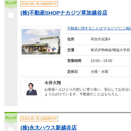
売却＆買い替え相談受付中
(株)不動産SHOPナカジツ草加越谷店
不動産に関することは“ナカジツ”にご相
住所
草加市花栗4
交通
東武伊勢崎線/獨協大学前
営業時間
10:00～19:00
定休日
火曜・水曜
今井大翔
お客様一人ひとりの想いに寄り添い、安心してお任せ
よう心がけています。不動産のことはもちろん…
売却＆買い替え相談受付中
(株)永大ハウス新越谷店