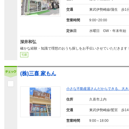
交通
東武伊勢崎線/蒲生 歩1
営業時間
9:00~20:00
定休日
水曜日 GW・年末年始
深井和弘
確かな経験・知識で理想のおうち探しをお手伝いさせていただきます
宅建
(株)三喜 家もん
小さな不動産屋さんだからできる、大き
住所
久喜市上内
交通
東武伊勢崎線/鷲宮 歩1
営業時間
9:00～18:00