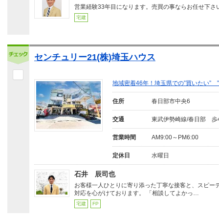
営業経験33年目になります。売買の事ならお任せ下さ
宅建
センチュリー21(株)埼玉ハウス
地域密着46年！埼玉県での”買いたい”
住所
春日部市中央6
交通
東武伊勢崎線/春日部 歩
営業時間
AM9:00～PM6:00
定休日
水曜日
石井 辰司也
お客様一人ひとりに寄り添った丁寧な接客と、スピー
対応を心がけております。 「相談してよかっ…
宅建
FP