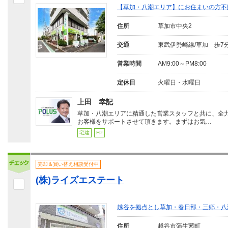
【草加・八潮エリア】にお住まいの方不
住所
草加市中央2
交通
東武伊勢崎線/草加 歩7
営業時間
AM9:00～PM8:00
定休日
火曜日・水曜日
上田 幸記
草加・八潮エリアに精通した営業スタッフと共に、全
お客様をサポートさせて頂きます。まずはお気…
宅建
FP
売却＆買い替え相談受付中
(株)ライズエステート
越谷を拠点とし草加・春日部・三郷・八
住所
越谷市蒲生茜町