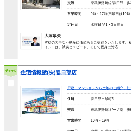
交通
東武伊勢崎線/春日部 歩
営業時間
9時～17時(日曜日は10時
定休日
水曜日 第1・3日曜日
大塚皐矢
皆様の大事な不動産に価値あるご提案をいたします。
イントは、誠実とスピード、そして親身に対応…
住宅情報館(株)春日部店
戸建・マンションから土地のご紹介、注
住所
春日部市緑町5
交通
東武伊勢崎線/一ノ割 歩
営業時間
10時～19時