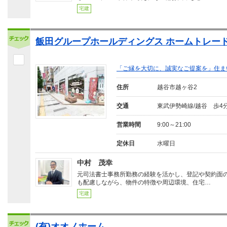
宅建
飯田グループホールディングス ホームトレード
「ご縁を大切に、誠実なご提案を」住ま
住所
越谷市越ヶ谷2
交通
東武伊勢崎線/越谷 歩4
営業時間
9:00～21:00
定休日
水曜日
中村 茂幸
元司法書士事務所勤務の経験を活かし、登記や契約面
も配慮しながら、物件の特徴や周辺環境、住宅…
宅建
(有)オオノホーム