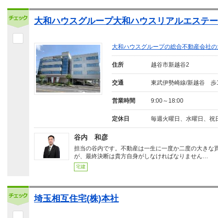
大和ハウスグループ大和ハウスリアルエステート
大和ハウスグループの総合不動産会社の
住所
越谷市新越谷2
交通
東武伊勢崎線/新越谷 歩
営業時間
9:00～18:00
定休日
毎週火曜日、水曜日、祝
谷内 和彦
担当の谷内です。不動産は一生に一度か二度の大きな
が、最終決断は貴方自身がしなければなりません…
宅建
埼玉相互住宅(株)本社