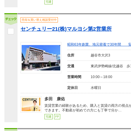
宅建
売却＆買い替え相談受付中
センチュリー21(株)マルヨシ第2営業所
昭和63年創業、地元密着で30年間 
住所
越谷市大沢3
交通
東武伊勢崎線/北越谷 歩
営業時間
10:00～18:00
定休日
水曜日
多田 康佑
賃貸営業の経験があるため、購入と賃貸の両方の視点
できます。不動産が初めての方にも丁寧で分か…
宅建
FP