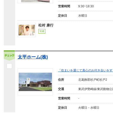
営業時間
9:30~18:30
定休日
水曜日
松村 康行
宅建
太平ホーム(株)
「住まいを通じて真心のお付き合いをす
住所
北葛飾郡杉戸町杉戸2
交通
東武伊勢崎線/東武動物公
営業時間
-
定休日
火曜日・水曜日