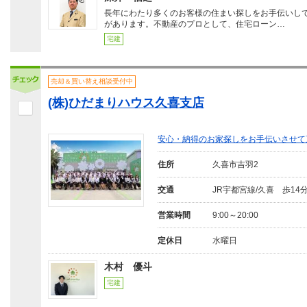
長年にわたり多くのお客様の住まい探しをお手伝いし
があります。不動産のプロとして、住宅ローン…
宅建
売却＆買い替え相談受付中
(株)ひだまりハウス久喜支店
安心・納得のお家探しをお手伝いさせて
住所
久喜市吉羽2
交通
JR宇都宮線/久喜 歩14
営業時間
9:00～20:00
定休日
水曜日
木村 優斗
宅建