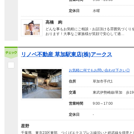
定休日
水曜
高橋 絢
どんな事もお気軽にご相談・お話頂ける雰囲気づくり
おります！大事なご家族様が笑顔で安心して過…
リノベ不動産 草加駅東店(株)アークス
お気軽に何でもお問い合わせ下さい◎
住所
草加市手代1
交通
東武伊勢崎線/草加 歩1
営業時間
9:00～17:00
定休日
-
星野
千葉県、東京23区東部、つくばエクスプレス線沿いと総武線を得意と