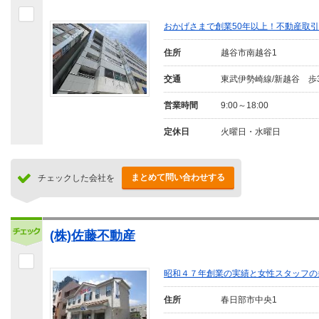
おかげさまで創業50年以上！不動産取
住所
越谷市南越谷1
交通
東武伊勢崎線/新越谷 歩
営業時間
9:00～18:00
定休日
火曜日・水曜日
まとめて問い合わせする
チェックした会社を
(株)佐藤不動産
昭和４７年創業の実績と女性スタッフの
住所
春日部市中央1