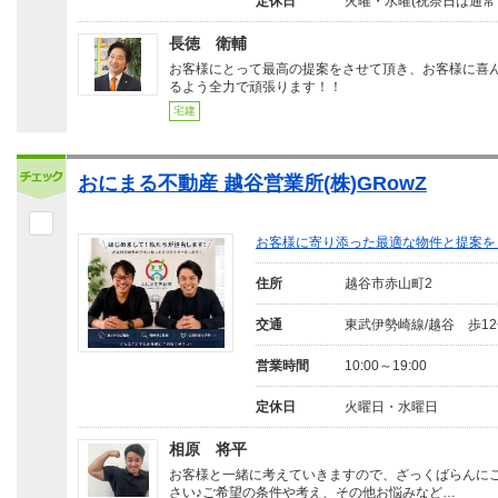
定休日
火曜・水曜(祝祭日は通常
長徳 衛輔
お客様にとって最高の提案をさせて頂き、お客様に喜
るよう全力で頑張ります！！
宅建
おにまる不動産 越谷営業所(株)GRowZ
お客様に寄り添った最適な物件と提案を
住所
越谷市赤山町2
交通
東武伊勢崎線/越谷 歩1
営業時間
10:00～19:00
定休日
火曜日・水曜日
相原 将平
お客様と一緒に考えていきますので、ざっくばらんに
さい♪ご希望の条件や考え、その他お悩みなど…