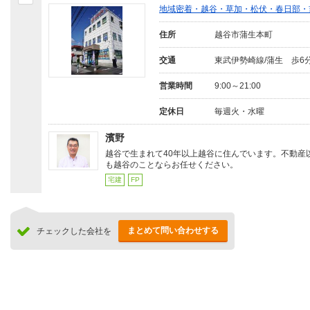
地域密着・越谷・草加・松伏・春日部・
住所
越谷市蒲生本町
交通
東武伊勢崎線/蒲生 歩6
営業時間
9:00～21:00
定休日
毎週火・水曜
濱野
越谷で生まれて40年以上越谷に住んでいます。不動産
も越谷のことならお任せください。
宅建
FP
まとめて問い合わせする
チェックした会社を