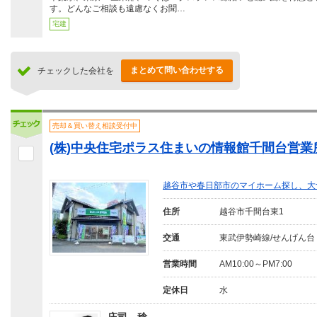
す。どんなご相談も遠慮なくお聞…
宅建
まとめて問い合わせする
チェックした会社を
売却＆買い替え相談受付中
(株)中央住宅ポラス住まいの情報館千間台営業
越谷市や春日部市のマイホーム探し、大
住所
越谷市千間台東1
交通
東武伊勢崎線/せんげん台
営業時間
AM10:00～PM7:00
定休日
水