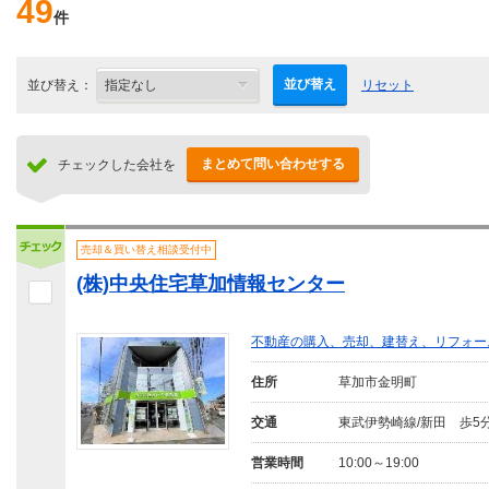
49
件
並び替え
並び替え：
リセット
まとめて問い合わせする
チェックした会社を
売却＆買い替え相談受付中
(株)中央住宅草加情報センター
不動産の購入、売却、建替え、リフォー
住所
草加市金明町
交通
東武伊勢崎線/新田 歩5
営業時間
10:00～19:00