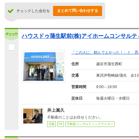
まとめて問い合わせする
チェックした会社を
ハウスドゥ蒲生駅前(株)アイホームコンサルテ
「この人に、頼んでよかった！」と、思
住所
越谷市蒲生茜町
交通
東武伊勢崎線/蒲生 歩1
営業時間
9:00～18:00
定休日
毎週火曜日・水曜日
井上嵩久
不動産のことはお任せください。
宅建
FP
不動産コンサルティングマスター