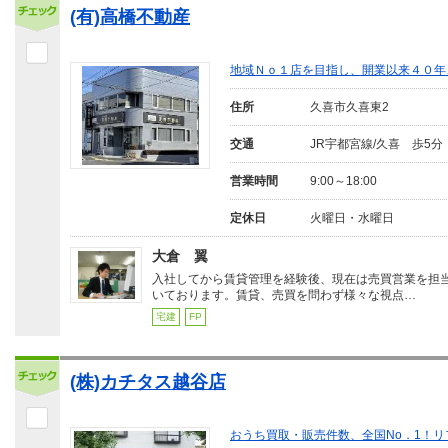
(有)高橋不動産
地域Ｎｏ１店を目指し、開業以来４０年
住所
久喜市久喜東2
交通
JR宇都宮線/久喜 歩5分
営業時間
9:00～18:00
定休日
火曜日・水曜日
大倉 翼
入社してから賃貸管理を経験後、現在は売買営業を担
いております。賃貸、売買を問わず様々な視点…
宅建
FP
(株)カチタス越谷店
おうち買取・販売件数、全国No．1！