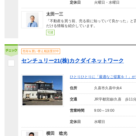
定休日
火曜日・水曜日
太田一三
「不動産を買う前、売る前に知っていて良かった」と
だける情報を紹介しています。
宅建
売却＆買い替え相談受付中
センチュリー21(株)カクダイネットワーク
ひとりひとりに「最適なご提案を！」が
住所
久喜市久喜中央4
交通
JR宇都宮線/久喜 歩11
営業時間
9:00～19:00
定休日
水曜日
横田 稔光