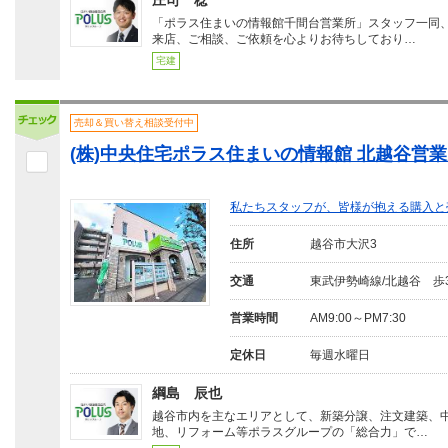
庄司 稔
「ポラス住まいの情報館千間台営業所」スタッフ一同
来店、ご相談、ご依頼を心よりお待ちしており…
宅建
売却＆買い替え相談受付中
(株)中央住宅ポラス住まいの情報館 北越谷営
私たちスタッフが、皆様が抱える購入と
住所
越谷市大沢3
交通
東武伊勢崎線/北越谷 歩
営業時間
AM9:00～PM7:30
定休日
毎週水曜日
綱島 辰也
越谷市内を主なエリアとして、新築分譲、注文建築、
地、リフォーム等ポラスグループの「総合力」で…