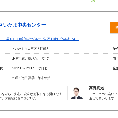
宅建
)さいたま中央センター
、三菱ＵＦＪ信託銀行グループの不動産仲介会社です。
さいたま市大宮区大門町2
物
JR京浜東北線/大宮 歩4分
買
間
AM9:00～PM17:10(平日)
応
水曜・祝日 夏季・年末年始
髙野真光
いながら、安心・安全なお取引を心掛けた活
一つ一つの出会いに
す。お気軽にお声掛けいた…
進してまいります。