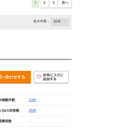
1
2
3
次へ
表示件数：
問い合わせする
件掲載件数
13件
うQ&A回答数
25件
援獲得数
-