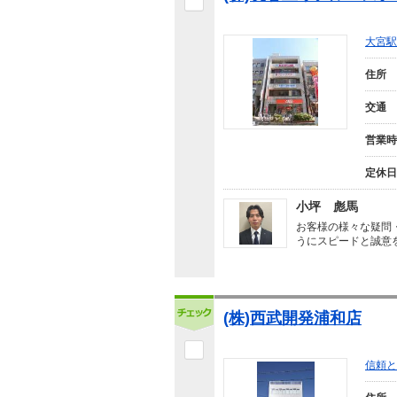
大宮駅
住所
交通
営業時
定休日
小坪 彪馬
お客様の様々な疑問
うにスピードと誠意
(株)西武開発浦和店
信頼と