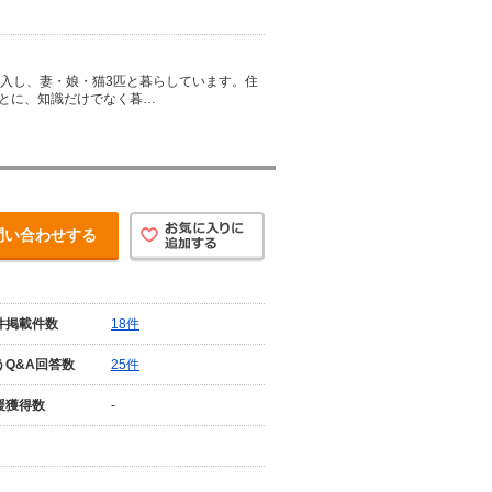
購入し、妻・娘・猫3匹と暮らしています。住
とに、知識だけでなく暮…
問い合わせする
件掲載件数
18件
うQ&A回答数
25件
援獲得数
-