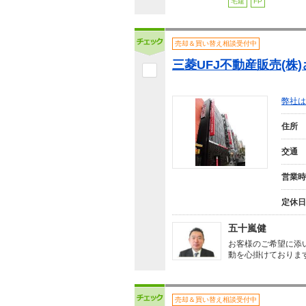
宅建
FP
売却＆買い替え相談受付中
三菱UFJ不動産販売(株
弊社は
住所
交通
営業時
定休日
五十嵐健
お客様のご希望に添
動を心掛けておりま
売却＆買い替え相談受付中