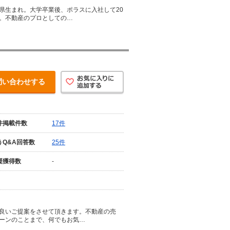
県生まれ。大学卒業後、ポラスに入社して20
。不動産のプロとしての…
問い合わせする
件掲載件数
17件
うQ&A回答数
25件
援獲得数
-
良いご提案をさせて頂きます。不動産の売
ーンのことまで、何でもお気…