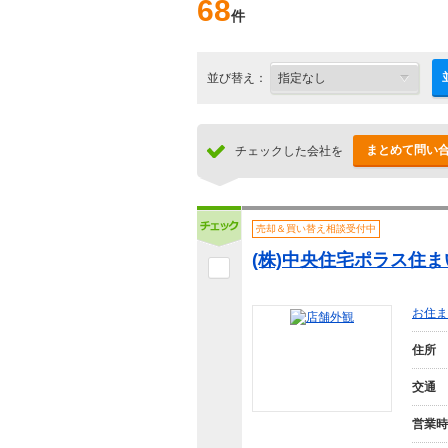
68
件
並び替え：
まとめて問い
チェックした会社を
売却＆買い替え相談受付中
(株)中央住宅ポラス住
お住ま
住所
交通
営業時