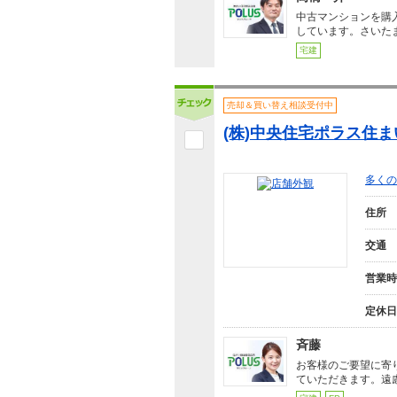
中古マンションを購
しています。さいた
宅建
売却＆買い替え相談受付中
(株)中央住宅ポラス住
多くの
住所
交通
営業時
定休日
斉藤
お客様のご要望に寄
ていただきます。遠