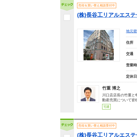
売却＆買い替え相談受付中
(株)長谷工リアルエス
地元密
住所
交通
営業時
定休日
竹重 博之
川口店店長の竹重と
動産売買について皆
宅建
売却＆買い替え相談受付中
(株)長谷工リアルエス