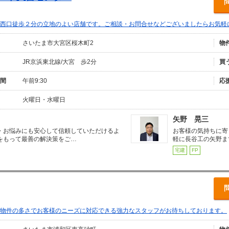
西口徒歩２分の立地のよい店舗です。ご相談・お問合せなどございましたらお気軽
さいたま市大宮区桜木町2
物
JR京浜東北線/大宮 歩2分
買
間
午前9:30
応
火曜日・水曜日
矢野 晃三
・お悩みにも安心して信頼していただけるよ
お客様の気持ちに寄
をもって最善の解決策をご…
軽に長谷工の矢野ま
宅建
FP
物件の多さでお客様のニーズに対応できる強力なスタッフがお待ちしております。