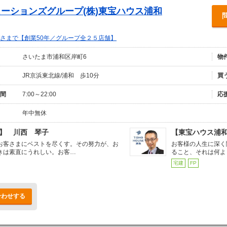
ーションズグループ(株)東宝ハウス浦和
さまで【創業50年／グループ全２５店舗】
さいたま市浦和区岸町6
物
JR京浜東北線/浦和 歩10分
買
間
7:00～22:00
応
年中無休
】 川西 琴子
【東宝ハウス浦
お客さまにベストを尽くす。その努力が、お
お客様の人生に深く
きは素直にうれしい。お客…
ること、それは何よ
宅建
FP
合わせする