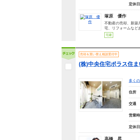
定休日
塚原 優作
不動産の売却、新築
宅、リフォームなど
宅建
売却＆買い替え相談受付中
(株)中央住宅ポラス住
多くの
住所
交通
営業時
定休日
高橋 昇