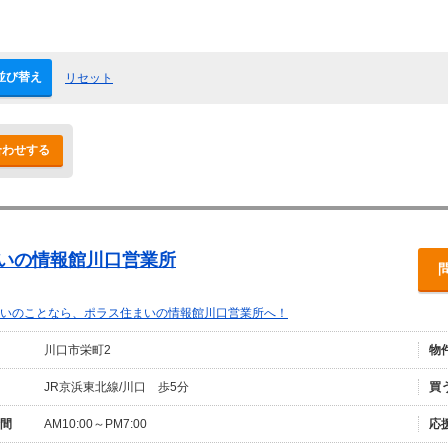
並び替え
リセット
合わせする
まいの情報館川口営業所
いのことなら、ポラス住まいの情報館川口営業所へ！
川口市栄町2
物
JR京浜東北線/川口 歩5分
買
間
AM10:00～PM7:00
応