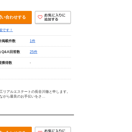
問い合わせする
能です！
件掲載件数
1件
うQ&A回答数
25件
援獲得数
-
工リアルエステートの長谷川徹と申します。
ながら最良のお手伝いをさ…