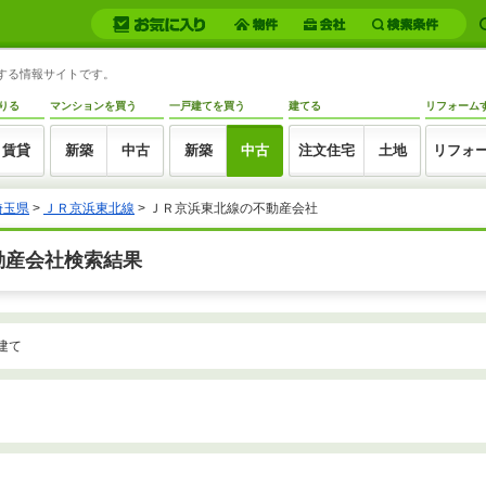
トする情報サイトです。
りる
マンションを買う
一戸建てを買う
建てる
リフォーム
賃貸
新築
中古
新築
中古
注文住宅
土地
リフォ
埼玉県
>
ＪＲ京浜東北線
>
ＪＲ京浜東北線の不動産会社
動産会社検索結果
建て