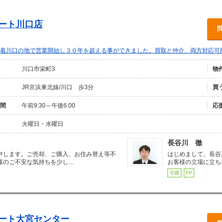
テート川口店
着川口の地で営業開始し３０年を超える事ができました。買取と仲介、両方対応可
川口市栄町3
物
JR京浜東北線/川口 歩3分
買
間
午前9:30～午後6:00
応
火曜日・水曜日
長谷川 徹
申します。ご売却、ご購入、お住み替え等不
はじめまして。長谷
様のご不安な気持ちを少し…
お客様の立場に立ち
宅建
FP
テート大宮センター