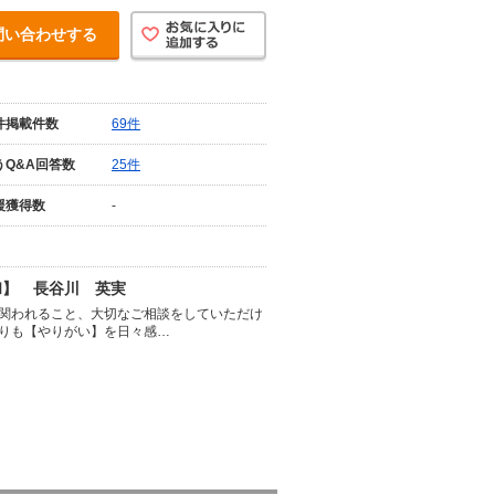
問い合わせする
件掲載件数
69件
うQ&A回答数
25件
援獲得数
-
和】 長谷川 英実
関われること、大切なご相談をしていただけ
りも【やりがい】を日々感…