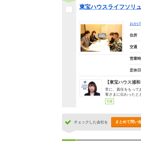
東宝ハウスライフソリュ
おかげ
住所
交通
営業時
定休日
【東宝ハウス浦和
常に、責任をもって
客さまに伝わったと
宅建
まとめて問い
チェックした会社を