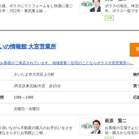
入後、ポラスにてリフォームをし快適に過ご
ポラスの地元、埼玉
ま市・川口市・東武東上線…
年、ポラス一筋です
宅建
まいの情報館 大宮営業所
お客様がご来店されています。地域密着！住宅のことならポラス大宮営業所へ。
さいたま市大宮区上小町
物
JR京浜東北線/大宮 歩15分
買
間
10時～19時
応
火曜日・水曜日
萩原 賢二
り添いながら不動産の購入のお手伝いをさせ
お客様の立場でより
慮なさらずにお気軽にご相…
却・購入から住宅ロ