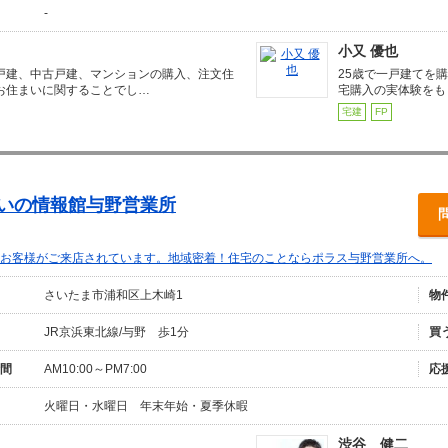
-
小又 優也
戸建、中古戸建、マンションの購入、注文住
25歳で一戸建てを
お住まいに関することでし…
宅購入の実体験をも
宅建
FP
まいの情報館与野営業所
お客様がご来店されています。地域密着！住宅のことならポラス与野営業所へ。
さいたま市浦和区上木崎1
物
JR京浜東北線/与野 歩1分
買
間
AM10:00～PM7:00
応
火曜日・水曜日 年末年始・夏季休暇
渋谷 健二