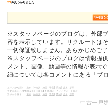
23
件見つかりました
※スタッフページのブログは、外部
容を表示しています。リクルートはそ
一切保証致しません。あらかじめご
※スタッフページのブログは情報提
メント、画像、動画等の情報が表示
細については各コメントにある「ブ
エリアから探す
東京
神奈川
埼玉
千葉
茨城
栃木
群馬
主要都市から探す
横浜市
川崎市
相模原市
さいたま市
千葉市
沿線から探す
東京
神奈川
埼玉
千葉
茨城
栃木
群馬
中古一戸建