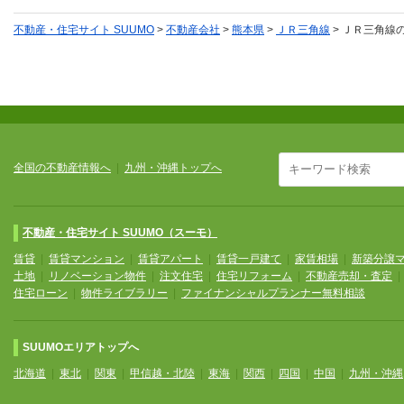
不動産・住宅サイト SUUMO
>
不動産会社
>
熊本県
>
ＪＲ三角線
>
ＪＲ三角線
全国の不動産情報へ
|
九州・沖縄トップへ
不動産・住宅サイト SUUMO（スーモ）
賃貸
|
賃貸マンション
|
賃貸アパート
|
賃貸一戸建て
|
家賃相場
|
新築分譲
土地
|
リノベーション物件
|
注文住宅
|
住宅リフォーム
|
不動産売却・査定
住宅ローン
|
物件ライブラリー
|
ファイナンシャルプランナー無料相談
SUUMOエリアトップへ
北海道
|
東北
|
関東
|
甲信越・北陸
|
東海
|
関西
|
四国
|
中国
|
九州・沖縄