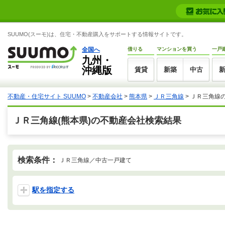
SUUMO(スーモ)は、住宅・不動産購入をサポートする情報サイトです。
全国へ
借りる
マンションを買う
一戸
九州・
沖縄版
賃貸
新築
中古
不動産・住宅サイト SUUMO
>
不動産会社
>
熊本県
>
ＪＲ三角線
>
ＪＲ三角線
ＪＲ三角線(熊本県)の不動産会社検索結果
検索条件：
ＪＲ三角線／中古一戸建て
駅を指定する