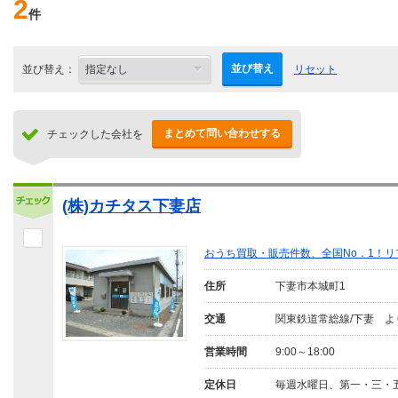
2
件
並び替え
並び替え：
リセット
まとめて問い合わせする
チェックした会社を
(株)カチタス下妻店
おうち買取・販売件数、全国No．1！
住所
下妻市本城町1
交通
関東鉄道常総線/下妻 より
営業時間
9:00～18:00
定休日
毎週水曜日、第一・三・