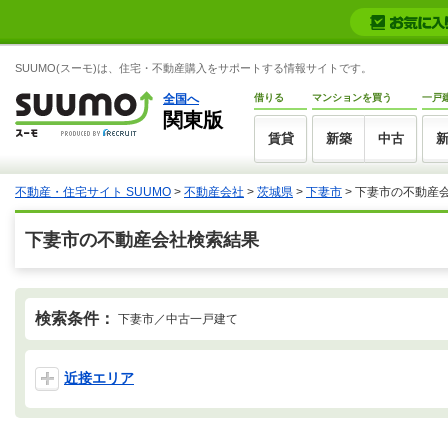
SUUMO(スーモ)は、住宅・不動産購入をサポートする情報サイトです。
全国へ
借りる
マンションを買う
一戸
関東版
賃貸
新築
中古
不動産・住宅サイト SUUMO
>
不動産会社
>
茨城県
>
下妻市
>
下妻市の不動産
下妻市の不動産会社検索結果
検索条件：
下妻市／中古一戸建て
近接エリア