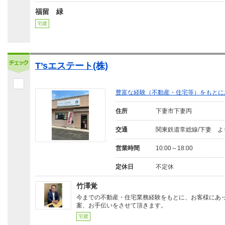
福留 緑
宅建
T’sエステート(株)
豊富な経験（不動産・住宅等）をもとに
住所
下妻市下妻丙
交通
関東鉄道常総線/下妻 より
営業時間
10:00～18:00
定休日
不定休
竹澤覚
今までの不動産・住宅業務経験をもとに、お客様にあ
案、お手伝いをさせて頂きます。
宅建