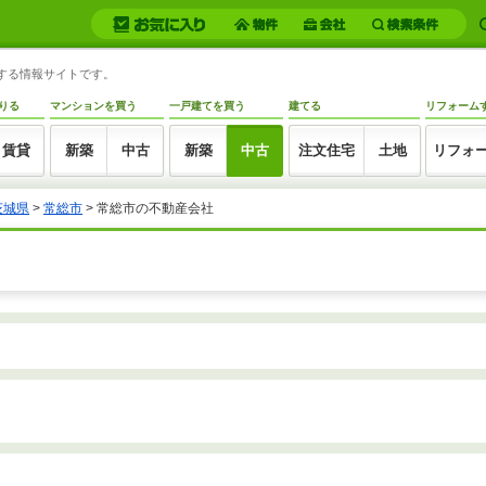
トする情報サイトです。
りる
マンションを買う
一戸建てを買う
建てる
リフォーム
賃貸
新築
中古
新築
中古
注文住宅
土地
リフォ
茨城県
>
常総市
>
常総市の不動産会社