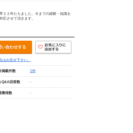
早２２年たちました。今までの経験・知識を
対応させて頂きます。
問い合わせする
合はお任せ下さい。
件掲載件数
1件
うQ&A回答数
-
援獲得数
-