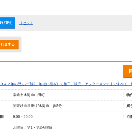
並び替え
リセット
合わせする
９４２年の歴史と信頼。地域に根ざして施工、販売、アフターメンテまですべて一
常総市水海道山田町
物
関東鉄道常総線/水海道 歩5分
買
間
9:00～20:00
応
水曜日、第1・第3火曜日