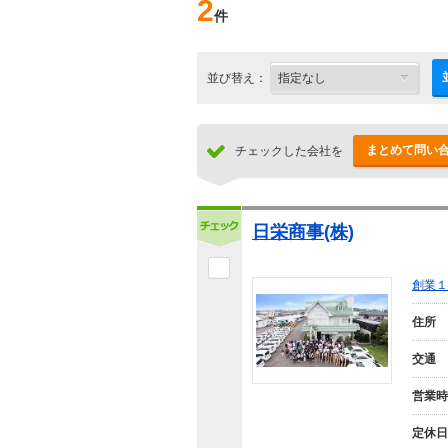
2
件
並び替え：
まとめて問い
チェックした会社を
日栄商事(株)
創業１
住所
交通
営業時
定休日