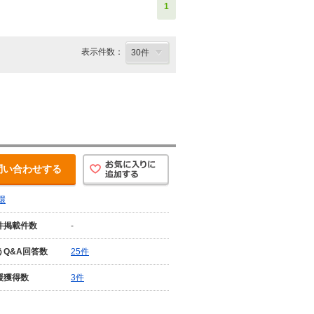
1
表示件数：
問い合わせする
環
件掲載件数
-
うQ&A回答数
25件
援獲得数
3件