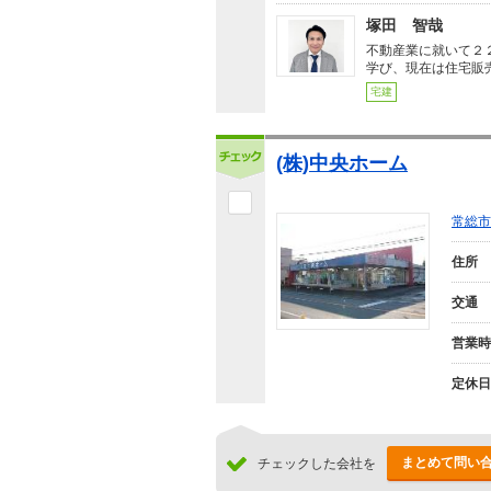
塚田 智哉
不動産業に就いて２
学び、現在は住宅販
宅建
(株)中央ホーム
常総市
住所
交通
営業時
定休日
まとめて問い
チェックした会社を