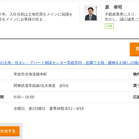
原 幸司
２年。入社当初は土地売買をメインに知識を
不動産業界に入り、
売をメインにお客様の住ま…
生かし、誠心誠意ご
宅建
の土地・住まい・アパート相談センター常総市内・近隣で土地・建物をお探しの場
常総市水海道橋本町
物
関東鉄道常総線/北水海道 歩5分
買
間
9:00～18:00
応
水曜日、第2日曜日 夏季休暇:8/12～8/16
合わせする