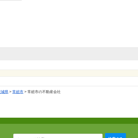
茨城県
>
常総市
>
常総市の不動産会社