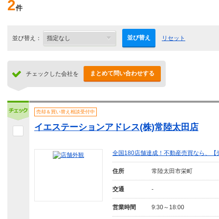
2
件
並び替え
並び替え：
リセット
まとめて問い合わせする
チェックした会社を
売却＆買い替え相談受付中
イエステーションアドレス(株)常陸太田店
全国180店舗達成！不動産売買なら、
住所
常陸太田市栄町
交通
-
営業時間
9:30～18:00