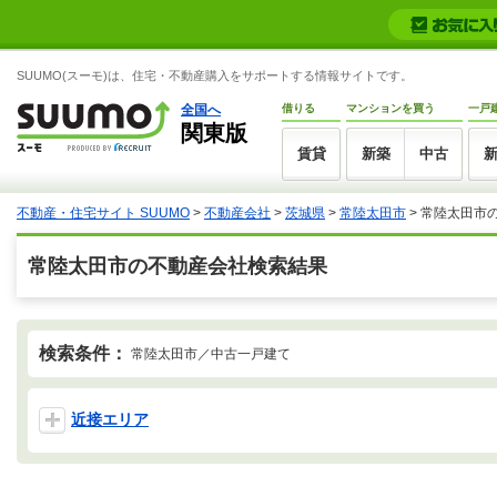
SUUMO(スーモ)は、住宅・不動産購入をサポートする情報サイトです。
全国へ
借りる
マンションを買う
一戸
関東版
賃貸
新築
中古
不動産・住宅サイト SUUMO
>
不動産会社
>
茨城県
>
常陸太田市
>
常陸太田市
常陸太田市の不動産会社検索結果
検索条件：
常陸太田市／中古一戸建て
近接エリア