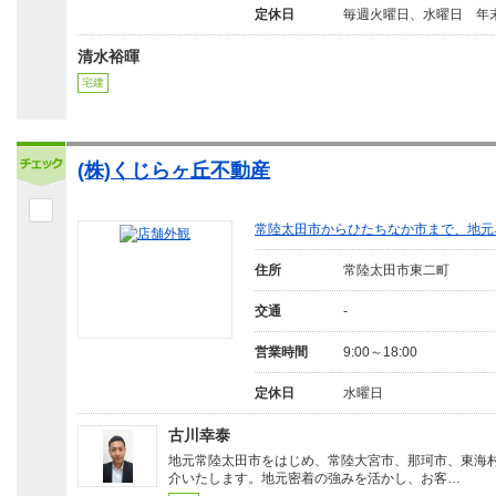
定休日
毎週火曜日、水曜日 年
清水裕暉
宅建
(株)くじらヶ丘不動産
常陸太田市からひたちなか市まで、地元
住所
常陸太田市東二町
交通
-
営業時間
9:00～18:00
定休日
水曜日
古川幸泰
地元常陸太田市をはじめ、常陸大宮市、那珂市、東海
介いたします。地元密着の強みを活かし、お客…