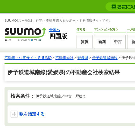
SUUMO(スーモ)は、住宅・不動産購入をサポートする情報サイトです。
全国へ
借りる
マンションを買う
一戸
四国版
賃貸
新築
中古
不動産・住宅サイト SUUMO
>
不動産会社
>
愛媛県
>
伊予鉄道城南線
>
伊予鉄
伊予鉄道城南線(愛媛県)の不動産会社検索結果
検索条件：
伊予鉄道城南線／中古一戸建て
駅を指定する