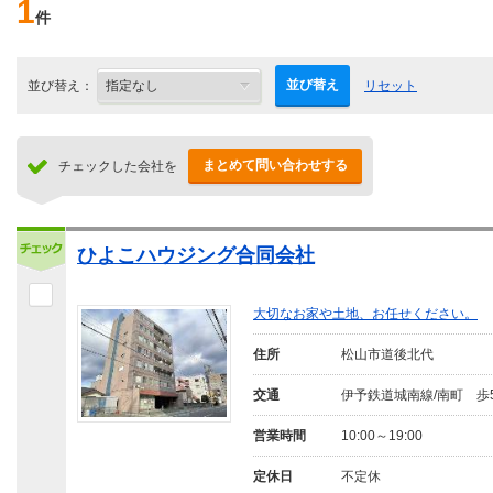
1
件
並び替え
並び替え：
リセット
まとめて問い合わせする
チェックした会社を
ひよこハウジング合同会社
大切なお家や土地、お任せください。
住所
松山市道後北代
交通
伊予鉄道城南線/南町 歩
営業時間
10:00～19:00
定休日
不定休