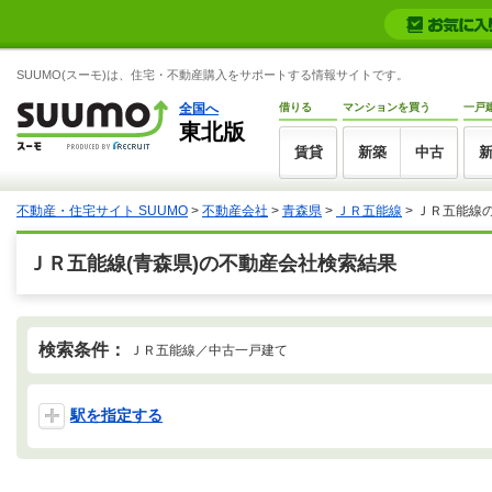
SUUMO(スーモ)は、住宅・不動産購入をサポートする情報サイトです。
全国へ
借りる
マンションを買う
一戸
東北版
賃貸
新築
中古
不動産・住宅サイト SUUMO
>
不動産会社
>
青森県
>
ＪＲ五能線
>
ＪＲ五能線
ＪＲ五能線(青森県)の不動産会社検索結果
検索条件：
ＪＲ五能線／中古一戸建て
駅を指定する