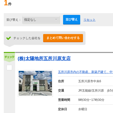
1
件
並び替え
並び替え：
リセット
まとめて問い合わせする
チェックした会社を
(株)太陽地所五所川原支店
五所川原市内の不動産、新築戸建て、中
住所
五所川原市中央6
交通
JR五能線/五所川原 歩5
営業時間
9時30分~17時30分
定休日
水曜日