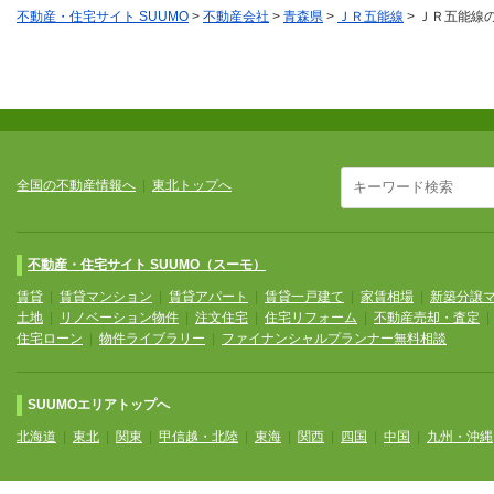
不動産・住宅サイト SUUMO
>
不動産会社
>
青森県
>
ＪＲ五能線
>
ＪＲ五能線
全国の不動産情報へ
|
東北トップへ
不動産・住宅サイト SUUMO（スーモ）
賃貸
|
賃貸マンション
|
賃貸アパート
|
賃貸一戸建て
|
家賃相場
|
新築分譲
土地
|
リノベーション物件
|
注文住宅
|
住宅リフォーム
|
不動産売却・査定
住宅ローン
|
物件ライブラリー
|
ファイナンシャルプランナー無料相談
SUUMOエリアトップへ
北海道
|
東北
|
関東
|
甲信越・北陸
|
東海
|
関西
|
四国
|
中国
|
九州・沖縄