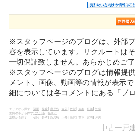
※スタッフページのブログは、外部
容を表示しています。リクルートはそ
一切保証致しません。あらかじめご
※スタッフページのブログは情報提
メント、画像、動画等の情報が表示
細については各コメントにある「ブ
エリアから探す
福岡
長崎
鹿児島
大分
佐賀
熊本
宮崎
沖縄
主要都市から探す
北九州市
福岡市
沿線から探す
福岡
長崎
鹿児島
大分
佐賀
熊本
宮崎
沖縄
中古一戸建