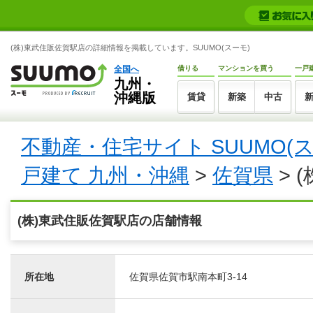
(株)東武住販佐賀駅店の詳細情報を掲載しています。SUUMO(スーモ)
全国へ
借りる
マンションを買う
一戸
九州・
沖縄版
賃貸
新築
中古
不動産・住宅サイト SUUMO(
戸建て 九州・沖縄
>
佐賀県
> 
(株)東武住販佐賀駅店の店舗情報
所在地
佐賀県佐賀市駅南本町3-14