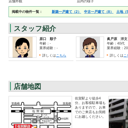
店舗外観
店内の様子
掲載中の物件一覧：
新築一戸建て（2）
中古一戸建て（8）
土地（
スタッフ紹介
原口 順子
眞戸原 洋文
年齢：-
年齢：40代
業界経験：-
業界経験：2
詳しくは
こちら
詳しくは
こ
店舗地図
佐賀駅より徒歩4
分。お客様駐車場も
ありますので、お車
でのご来店もお気軽
にお越しください。