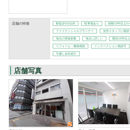
店舗の特徴
駅徒歩5分以内
駐車場あり
経験10年以上
ファイナンシャルプランナー
女性スタッフに相談
地元の実績多数
地元に詳しい
開店10年以
リフォーム・建築相談
インスペクション相談可
引越し会社紹介
店舗写真