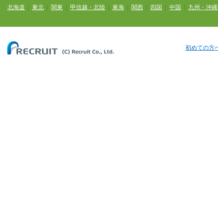
北海道
|
東北
|
関東
|
甲信越・北陸
|
東海
|
関西
|
四国
|
中国
|
九州・沖縄
初めての方