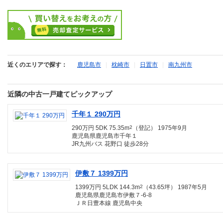
近くのエリアで探す：
鹿児島市
|
枕崎市
|
日置市
|
南九州市
近隣の中古一戸建てピックアップ
千年１ 290万円
290万円 5DK 75.35m
2
（登記） 1975年9月
鹿児島県鹿児島市千年１
JR九州バス 花野口 徒歩28分
伊敷７ 1399万円
1399万円 5LDK 144.3m
2
（43.65坪） 1987年5月
鹿児島県鹿児島市伊敷７-6-8
ＪＲ日豊本線 鹿児島中央