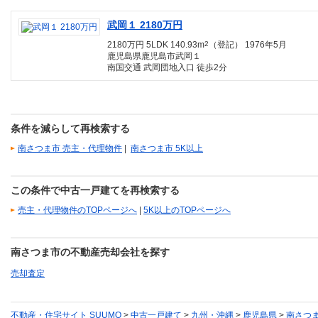
武岡１ 2180万円
2180万円 5LDK 140.93m
2
（登記） 1976年5月
鹿児島県鹿児島市武岡１
南国交通 武岡団地入口 徒歩2分
条件を減らして再検索する
南さつま市 売主・代理物件
|
南さつま市 5K以上
この条件で中古一戸建てを再検索する
売主・代理物件のTOPページへ
|
5K以上のTOPページへ
南さつま市の不動産売却会社を探す
売却査定
不動産・住宅サイト SUUMO
>
中古一戸建て
>
九州・沖縄
>
鹿児島県
>
南さつ