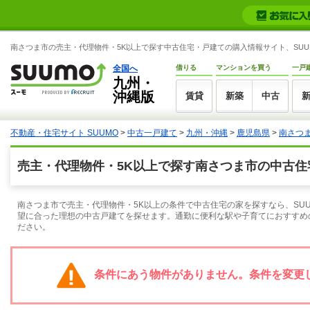
南さつま市の売主・代理物件・5K以上で探す中古住宅・戸建ての購入情報サイト、SUU
全国へ
借りる
マンションを買う
一戸
九州・
沖縄版
賃貸
新築
中古
不動産・住宅サイト SUUMO
>
中古一戸建て
>
九州・沖縄
>
鹿児島県
>
南さつ
売主・代理物件・5K以上で探す南さつま市の中古住
南さつま市で売主・代理物件・5K以上の条件で中古住宅の家を探すなら、SU
望に合った理想の中古戸建てを探せます。通勤に便利な駅や子育てにおすすめ
ださい。
条件にあう物件がありません。条件を変更