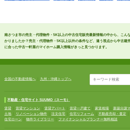
南さつま市の売主・代理物件・5K以上の中古住宅販売最新情報の中から、こん
かりましたか？売主・代理物件・5K以上以外の条件など、違う視点から中古建
に合った中古一軒屋のマイホーム購入情報がきっと見つかります。
全国の不動産情報へ
|
九州・沖縄トップへ
不動産・住宅サイト SUUMO（スーモ）
賃貸
|
賃貸マンション
|
賃貸アパート
|
賃貸一戸建て
|
家賃相場
|
新築分譲
土地
|
リノベーション物件
|
注文住宅
|
住宅リフォーム
|
不動産売却・査定
住宅ローン
|
物件ライブラリー
|
ファイナンシャルプランナー無料相談