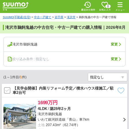
0
SUUMO[不動産/住宅]
>
中古一戸建て
>
岩手県
>
滝沢市
>
鵜飼鬼越の中古一戸建て情報
滝沢市鵜飼鬼越の中古住宅・中古一戸建ての購入情報｜2026年8月
滝沢市/鵜飼鬼越
変更
絞り込み条件 : 指定なし
変更
(
1
～
1
件目/
1
件)
【見学会開催】内装リフォーム予定／積水ハウス様施工／駐
車2台可
1699万円
/
4LDK
築28年2ヶ月
滝沢市鵜飼鬼越
いわて銀河鉄道線「青山」車7km
土地
207.43m²（62.74坪）