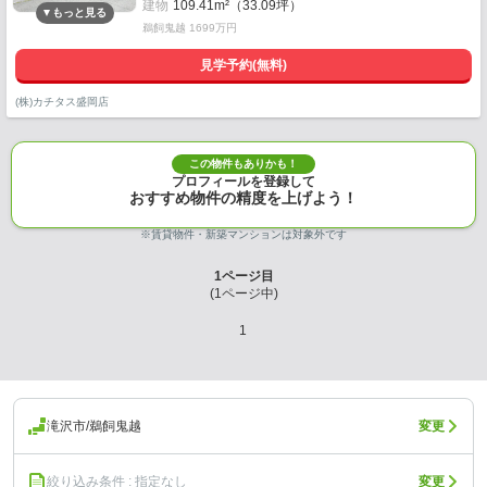
建物
109.41m²（33.09坪）
鵜飼鬼越 1699万円
見学予約(無料)
(株)カチタス盛岡店
この物件もありかも！
プロフィールを登録して
おすすめ物件の精度を上げよう！
※賃貸物件・新築マンションは対象外です
1
ページ目
(
1
ページ中)
1
滝沢市/鵜飼鬼越
変更
絞り込み条件 : 指定なし
変更