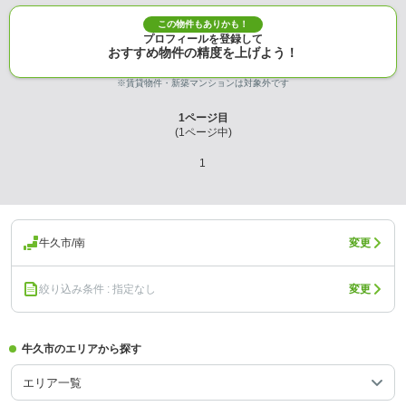
この物件もありかも！
プロフィールを登録して
おすすめ物件の精度を上げよう！
※賃貸物件・新築マンションは対象外です
1
ページ目
(
1
ページ中)
1
牛久市/南
変更
絞り込み条件 : 指定なし
変更
牛久市のエリアから探す
エリア一覧