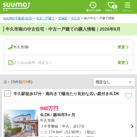
0
SUUMO[不動産/住宅]
>
中古一戸建て
>
茨城県
>
牛久市
>
南の中古一戸建て情報
牛久市南の中古住宅・中古一戸建ての購入情報｜2026年8月
牛久市/南
変更
絞り込み条件 : 指定なし
変更
(
1
～
15
件目/
15
件)
牛久駅徒歩17分・南向きで陽当たり良好な広い庭付き4LDK
940万円
/
4LDK
築46年9ヶ月
牛久市南
ＪＲ常磐線「牛久」歩17分
土地
174.9m²（52.90坪）（登記）