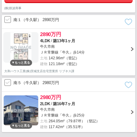
(株)筑波商事
南１（牛久駅） 2890万円
2890万円
/
4LDK
築13年1ヶ月
牛久市南
ＪＲ常磐線「牛久」歩14分
土地
142.96m²（登記）
建物
121.18m²（登記）
大和ハウス工業(株)茨城支店住宅営業所 リブネス課
南５（牛久駅） 2980万円
2980万円
/
2LDK
築16年7ヶ月
牛久市南
ＪＲ常磐線「牛久」歩25分
土地
264.05m²（79.87坪）（登記）
建物
117.42m²（35.51坪）