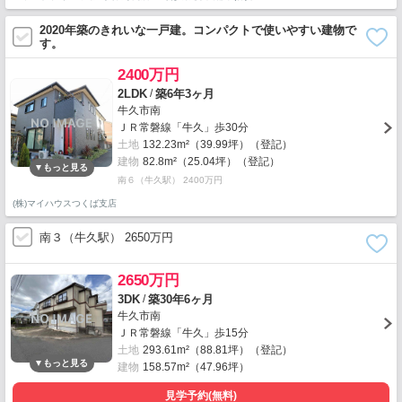
2020年築のきれいな一戸建。コンパクトで使いやすい建物で
す。
2400万円
/
2LDK
築6年3ヶ月
牛久市南
ＪＲ常磐線「牛久」歩30分
土地
132.23m²（39.99坪）（登記）
建物
82.8m²（25.04坪）（登記）
南６（牛久駅） 2400万円
(株)マイハウスつくば支店
南３（牛久駅） 2650万円
2650万円
/
3DK
築30年6ヶ月
牛久市南
ＪＲ常磐線「牛久」歩15分
土地
293.61m²（88.81坪）（登記）
建物
158.57m²（47.96坪）
見学予約(無料)