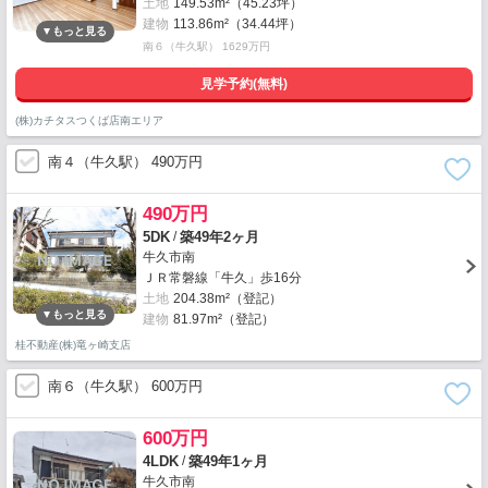
土地
149.53m²（45.23坪）
建物
113.86m²（34.44坪）
南６（牛久駅） 1629万円
見学予約(無料)
(株)カチタスつくば店南エリア
南４（牛久駅） 490万円
490万円
/
5DK
築49年2ヶ月
牛久市南
ＪＲ常磐線「牛久」歩16分
土地
204.38m²（登記）
建物
81.97m²（登記）
桂不動産(株)竜ヶ崎支店
南６（牛久駅） 600万円
600万円
/
4LDK
築49年1ヶ月
牛久市南