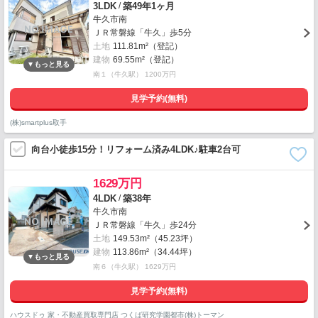
/
3LDK
築49年1ヶ月
牛久市南
ＪＲ常磐線「牛久」歩5分
土地
111.81m²（登記）
建物
69.55m²（登記）
南１（牛久駅） 1200万円
見学予約(無料)
(株)smartplus取手
向台小徒歩15分！リフォーム済み4LDK♪駐車2台可
1629万円
/
4LDK
築38年
牛久市南
ＪＲ常磐線「牛久」歩24分
土地
149.53m²（45.23坪）
建物
113.86m²（34.44坪）
南６（牛久駅） 1629万円
見学予約(無料)
ハウスドゥ 家・不動産買取専門店 つくば研究学園都市(株)トーマン