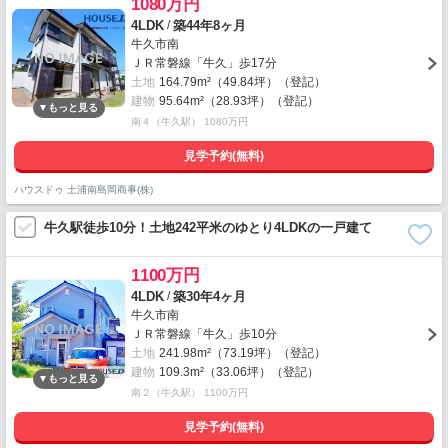
1080万円
/
4LDK
築44年8ヶ月
牛久市南
ＪＲ常磐線「牛久」歩17分
土地
164.79m²（49.84坪）（登記）
建物
95.64m²（28.93坪）（登記）
南４（牛久駅） 1080万円
見学予約(無料)
ハウスドゥ 土浦南島岡商事(株)
牛久駅徒歩10分！土地242平米のゆとり4LDKの一戸建て
1100万円
/
4LDK
築30年4ヶ月
牛久市南
ＪＲ常磐線「牛久」歩10分
土地
241.98m²（73.19坪）（登記）
建物
109.3m²（33.06坪）（登記）
南２（牛久駅） 1100万円
見学予約(無料)