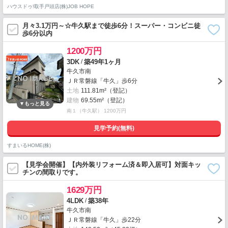
ハウスドゥ!取手戸頭店(株)JOB HOPE
月々3.1万円～☆牛久駅まで徒歩6分！スーパー・コンビニ徒
歩6分以内
1200万円
/
3DK
築49年1ヶ月
牛久市南
ＪＲ常磐線「牛久」歩6分
土地
111.81m²（登記）
建物
69.55m²（登記）
南１（牛久駅） 1200万円
見学予約(無料)
すまいるHOME(株)
【見学会開催】【内外装リフォーム済＆即入居可】対面キッ
チンの間取りです。
1629万円
/
4LDK
築38年
牛久市南
ＪＲ常磐線「牛久」歩22分