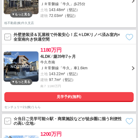
ＪＲ常磐線「牛久」歩25分
土地
143.48m²（登記）
建物
72.03m²（登記）
桂不動産(株)牛久支店
外壁塗装済＆瓦屋根で外装安心！広々LDKリノベ済み室内×
全室南向き快適空間
1180万円
/
4LDK
築39年7ヶ月
牛久市南
ＪＲ常磐線「牛久」車1.6km
土地
143.22m²（登記）
建物
97.7m²（登記）
南７ 1180万円
見学予約(無料)
センチュリー21(株)うらら
☆当日ご見学可能☆駅・商業施設などが徒歩圏に揃う利便性
の高い立地♪
1200万円