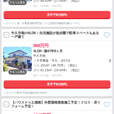
建物
89.42m²（27.04坪）（登記）
南４（牛久駅） 940万円
見学予約(無料)
ハウスドゥ 家・不動産買取専門店 つくば研究学園都市(株)トーマン
牛久市南の4LDK！生活施設が徒歩圏で駐車スペースもある
一戸建て
950万円
/
4LDK
築47年8ヶ月
牛久市南
ＪＲ常磐線「牛久」歩21分
土地
161m²（48.70坪）（登記）
建物
81.15m²（24.54坪）（登記）
南４（牛久駅） 950万円
見学予約(無料)
ハウスドゥ!取手戸頭店(株)JOB HOPE
【ハウスドゥ土浦南】外壁屋根塗装施工予定！クロス・床リ
フォーム予定！