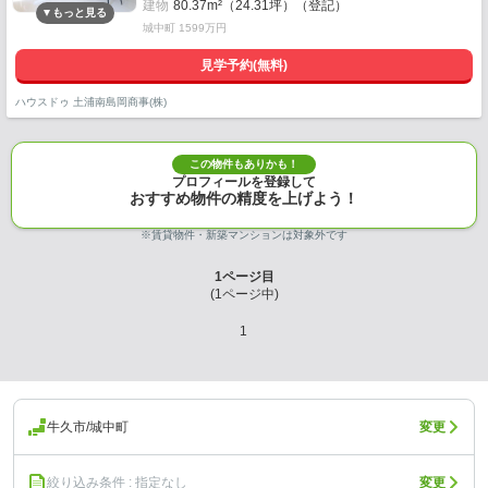
建物
80.37m²（24.31坪）（登記）
城中町 1599万円
見学予約(無料)
ハウスドゥ 土浦南島岡商事(株)
この物件もありかも！
プロフィールを登録して
おすすめ物件の精度を上げよう！
※賃貸物件・新築マンションは対象外です
1
ページ目
(
1
ページ中)
1
牛久市/城中町
変更
絞り込み条件 : 指定なし
変更