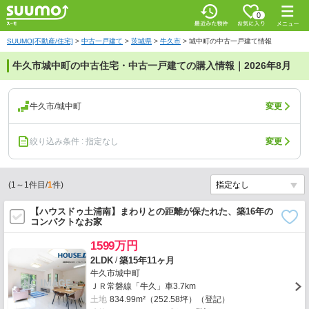
0
SUUMO[不動産/住宅]
>
中古一戸建て
>
茨城県
>
牛久市
>
城中町の中古一戸建て情報
牛久市城中町の中古住宅・中古一戸建ての購入情報｜2026年8月
牛久市/城中町
変更
絞り込み条件 : 指定なし
変更
(
1
～
1
件目/
1
件)
【ハウスドゥ土浦南】まわりとの距離が保たれた、築16年の
コンパクトなお家
1599万円
/
2LDK
築15年11ヶ月
牛久市城中町
ＪＲ常磐線「牛久」車3.7km
土地
834.99m²（252.58坪）（登記）