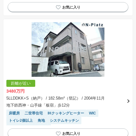
距離が近い
3480万円
5LLDDKK+S（納戸）
/ 182.58m²（登記）
/ 2004年11月
地下鉄西神・山手線「板宿」歩12分
床暖房
二世帯住宅
IHクッキングヒーター
WIC
トイレ2個以上
角地
システムキッチン
接面道路の幅が６m以上