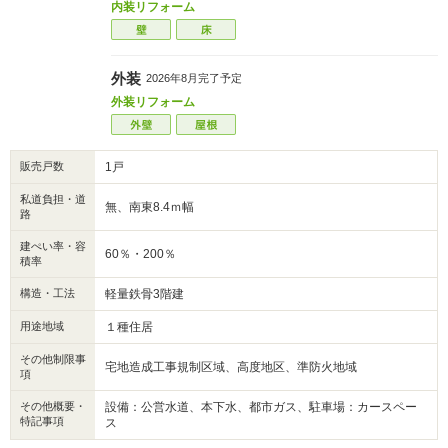
内装リフォーム
外装
2026年8月完了予定
外装リフォーム
販売戸数
1戸
私道負担・道
無、南東8.4ｍ幅
路
建ぺい率・容
60％・200％
積率
構造・工法
軽量鉄骨3階建
用途地域
１種住居
その他制限事
宅地造成工事規制区域、高度地区、準防火地域
項
その他概要・
設備：公営水道、本下水、都市ガス、駐車場：カースペー
特記事項
ス