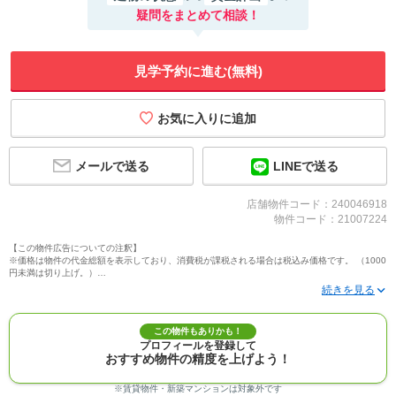
疑問をまとめて相談！
見学予約に進む(無料)
メールで送る
LINEで送る
店舗物件コード：240046918
物件コード：21007224
【この物件広告についての注釈】
※価格は物件の代金総額を表示しており、消費税が課税される場合は税込み価格です。 （1000
円未満は切り上げ。）
※写真に写っている、またはパース（絵）や間取り図に描かれている家具や車などは、特にコ
メントがない場合、販売価格に含まれません。
※敷地権利が定期借地権のものは価格に権利金を含みます。
※建築条件付き土地価格には、建物価格は含まれません。
この物件もありかも！
※物件情報は、原則として情報提供日の２日前に最終確認した情報です。
プロフィールを登録して
※完成予想図はいずれも外構、植栽、外観等実際のものとは多少異なることがあります。
おすすめ物件の精度を上げよう！
※モデルルーム・モデルハウス・展示場・ショールームの画像の場合、今回販売の物件と異な
る場合があります。
※ＣＧ合成の画像の場合、実際とは多少異なる場合があります。
※賃貸物件・新築マンションは対象外です