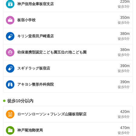
220m
神戸信用金庫板宿支店
徒歩3分
350m
板宿小学校
徒歩5分
380m
キリン堂長田戸崎通店
徒歩5分
380m
幼保連携型認定こども園五位の池こども園
徒歩5分
390m
スギドラッグ板宿店
徒歩5分
390m
アキヨシ整形外科病院
徒歩5分
徒歩10分以内
420m
ローソンローソン＋フレンズ山陽板宿駅店
徒歩6分
470m
神戸菊池郵便局
徒歩6分