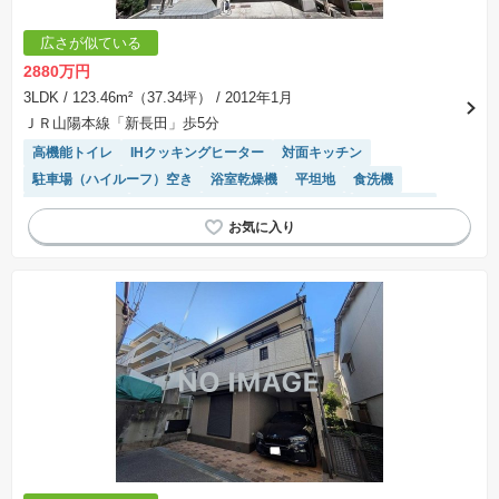
広さが似ている
2880万円
3LDK
/ 123.46m²（37.34坪）
/ 2012年1月
ＪＲ山陽本線「新長田」歩5分
高機能トイレ
IHクッキングヒーター
対面キッチン
駐車場（ハイルーフ）空き
浴室乾燥機
平坦地
食洗機
トイレ2個以上
リフォーム済み物件
陽当り良好
窓付き浴室
システムキッチン
モニター付きインターホン
温水洗浄便座
接面道路の幅が６m以上