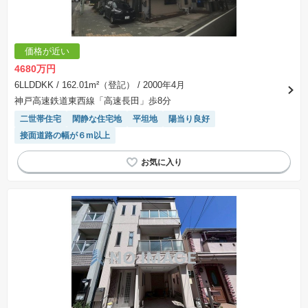
価格が近い
4680万円
6LLDDKK
/ 162.01m²（登記）
/ 2000年4月
神戸高速鉄道東西線「高速長田」歩8分
二世帯住宅
閑静な住宅地
平坦地
陽当り良好
接面道路の幅が６m以上