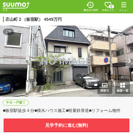
0
庄山町２（板宿駅） 4549万円
1/4
中古一戸建て
■板宿駅徒歩４分■積水ハウス施工■軽量鉄骨造■リフォーム物件
見学予約に進む(無料)