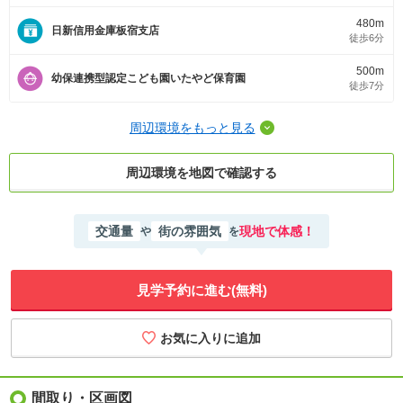
480m
日新信用金庫板宿支店
徒歩6分
500m
幼保連携型認定こども園いたやど保育園
徒歩7分
周辺環境をもっと見る
周辺環境を地図で確認する
交通量
街の雰囲気
現地で体感！
や
を
見学予約に進む(無料)
間取り・区画図