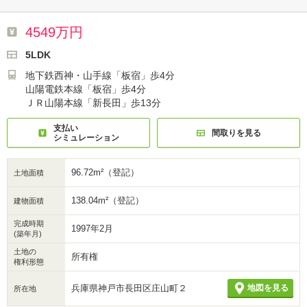
4549万円
5LDK
地下鉄西神・山手線「板宿」歩4分
山陽電鉄本線「板宿」歩4分
ＪＲ山陽本線「新長田」歩13分
支払い
間取りを見る
シミュレーション
96.72m²（登記）
土地面積
138.04m²（登記）
建物面積
完成時期
1997年2月
(築年月)
土地の
所有権
権利形態
兵庫県神戸市長田区庄山町２
地図を見る
所在地