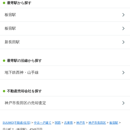
最寄駅から探す
板宿駅
板宿駅
新長田駅
最寄駅の沿線から探す
地下鉄西神・山手線
不動産売却会社を探す
神戸市長田区の売却査定
SUUMO[不動産/住宅]
>
中古一戸建て
>
関西
>
兵庫県
>
神戸市
>
神戸市長田区
>
板宿駅
>
庄山町２（板宿駅） 4549万円