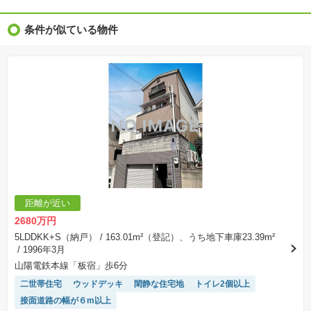
※物件特徴：販売戸数が複数の物件は、全ての住戸に該当しない項目もあります。
※完成後１年以上を経過した未入居物件が掲載される場合があります。ご了承ください。
※新着：物件情報が「SUUMO」に掲載された日から１週間表示されます。
条件が似ている物件
※価格更新：物件価格が変更された日から１週間表示されます。
※販売予定物件はすべて、販売開始するまで契約または予約の申込みはできません。
※購入の前には物件内容や契約条件についてご自身で十分な確認をしていただくようにお願い
いたします。
※建築条件土地の情報内に掲載されている、建物プラン例は、土地購入者の設計プランの参考
の一例であって、プランの採用可否は任意です。
※土地（建築条件なし）で「建物プラン例」が表記してある時、そのプラン例は特定の建築請
負会社によるもので、当該建築請負会社以外で建てた場合、同様のものが同価格で建てられる
とは限りません。また建築請負会社を特定するものではありません。
※建築条件付き土地とは、その土地に建築する建物の建築請負契約が、一定期間内に成立する
ことを条件として売買される土地のことをいいます。建築請負契約成立に向けて設計プランを
協議するため、土地購入者が自己の希望する建物の設計協議をするために必要な相当の期間の
交渉期間が設定され、その期間内で希望を満たすプランが実現できたかどうかにより結論を出
します。なお、この期間は概ね3ヶ月程度とされています。納得のいくプランが出来ず、建築請
負契約が成立しない場合、土地売買契約は白紙に戻り、土地契約にかかった代金（土地代金、
手付金など）は名目のいかんに関わらず、全て返却されます。
※課税対象物件の「価格」や「費用等」は消費税込みの「総額表示」で統一しています。
※「本体価格」とは、課税対象物件においては「消費税を除いた建物価格」と「土地価格」の
距離が近い
合計額を指します。
※課税対象物件は消費税込みの総額表示のため、不動産広告の販売価格には本体価格の金額は
2680万円
表示されておりません。
※取引にかかる費用：物件の契約手続き、決済、引き渡し時にかかる費用を表示しています。
5LDDKK+S（納戸）
/ 163.01m²（登記）、うち地下車庫23.39m²
不動産会社によって表記有無が異なるため、ご自身で十分な確認をしていただくようにお願い
/ 1996年3月
いたします。
※掲載の省エネ性能ラベル内の物件・住棟・号室名称については最新のものに変更されている
山陽電鉄本線「板宿」歩6分
場合があります。
二世帯住宅
ウッドデッキ
閑静な住宅地
トイレ2個以上
接面道路の幅が６m以上