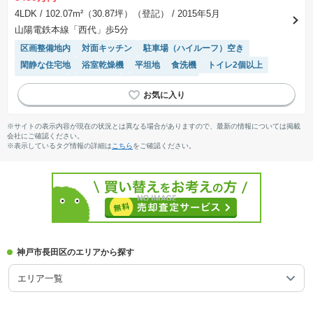
4LDK
/ 102.07m²（30.87坪）（登記）
/ 2015年5月
山陽電鉄本線「西代」歩5分
区画整備地内
対面キッチン
駐車場（ハイルーフ）空き
閑静な住宅地
浴室乾燥機
平坦地
食洗機
トイレ2個以上
陽当り良好
窓付き浴室
システムキッチン
モニター付きインターホン
温水洗浄便座
接面道路の幅が６m以上
※サイトの表示内容が現在の状況とは異なる場合がありますので、最新の情報については掲載
会社にご確認ください。
※表示しているタグ情報の詳細は
こちら
をご確認ください。
神戸市長田区のエリアから探す
エリア一覧