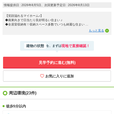
情報提供日 : 2026年8月5日、次回更新予定日 : 2026年8月13日
【笑顔溢れるマイホーム♪】
◆南東向きで日当たり良好明るい住まい ♪
◆全居室収納有！収納スペース多数でいつも綺麗な住まい
【快適な通勤通学＆のびのび子育て】
板宿小学校まで徒歩約４分（約３５０ｍ）
建物の状態
現地で直接確認！
を、まずは
【リフォーム内容】
令和８年８月リフォーム
◯外壁・屋根塗装
◯クロス・フローリング張替
見学予約に進む(無料)
◯キッチン・浴室・洗面台・トイレ・給湯器新調等
＊＊＊＊＊＊＊＊＊＊＊＊＊＊＊＊＊＊＊＊＊＊＊＊＊＊＊
【見学予約】・・・・見学予約（赤ボタン）
【資料請求】・・・・資料請求（オレンジ色ボタン）
【電話での問い合わせ】・・・・通話料無料（青色ボタン）
担当までお気軽にご相談ください♪
周辺環境(23件)
徒歩5分以内