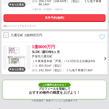
建物
359.17m²（108.64坪）（登記）、うち地下車庫
86.14m²
六麓荘町（芦屋駅） 3億850…
見学予約(無料)
(株)ジャパンリアルエステート
六麓荘町 1億8800万円
1億8800万円
/
5LDK
築53年6ヶ月
芦屋市六麓荘町
ＪＲ東海道本線「芦屋」バス10分日之出橋歩9分
土地
401.61m²（登記）
建物
242.35m²（登記）、うち地下車庫27.8m²
この物件もありかも！
プロフィールを登録して
おすすめ物件の精度を上げよう！
※賃貸物件・新築マンションは対象外です