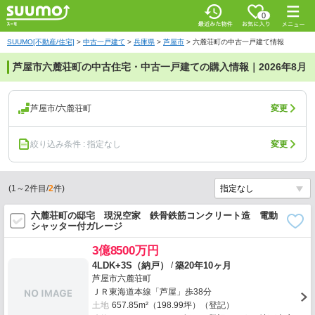
0
SUUMO[不動産/住宅]
>
中古一戸建て
>
兵庫県
>
芦屋市
>
六麓荘町の中古一戸建て情報
芦屋市六麓荘町の中古住宅・中古一戸建ての購入情報｜2026年8月
芦屋市/六麓荘町
変更
絞り込み条件 : 指定なし
変更
(
1
～
2
件目/
2
件)
六麓荘町の邸宅 現況空家 鉄骨鉄筋コンクリート造 電動
シャッター付ガレージ
3億8500万円
/
4LDK+3S（納戸）
築20年10ヶ月
芦屋市六麓荘町
ＪＲ東海道本線「芦屋」歩38分
土地
657.85m²（198.99坪）（登記）