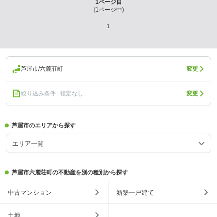
1
ページ目
(
1
ページ中)
1
芦屋市/六麓荘町
変更
絞り込み条件 : 指定なし
変更
芦屋市のエリアから探す
エリア一覧
芦屋市六麓荘町の不動産を別の種別から探す
中古マンション
新築一戸建て
土地