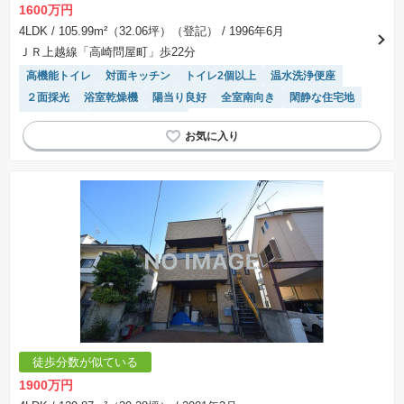
1600万円
4LDK
/ 105.99m²（32.06坪）（登記）
/ 1996年6月
ＪＲ上越線「高崎問屋町」歩22分
高機能トイレ
対面キッチン
トイレ2個以上
温水洗浄便座
２面採光
浴室乾燥機
陽当り良好
全室南向き
閑静な住宅地
窓付き浴室
システムキッチン
徒歩分数が似ている
1900万円