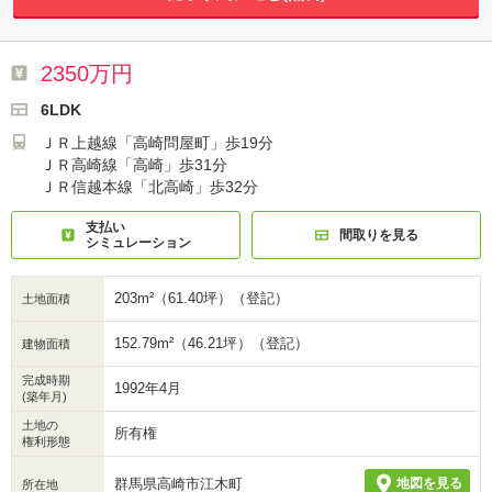
2350万円
6LDK
ＪＲ上越線「高崎問屋町」歩19分
ＪＲ高崎線「高崎」歩31分
ＪＲ信越本線「北高崎」歩32分
支払い
間取りを見る
シミュレーション
203m²（61.40坪）（登記）
土地面積
152.79m²（46.21坪）（登記）
建物面積
完成時期
1992年4月
(築年月)
土地の
所有権
権利形態
群馬県高崎市江木町
地図を見る
所在地