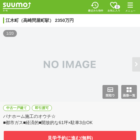
0
江木町（高崎問屋町駅） 2350万円
1/20
中古一戸建て
即引渡可
パナホーム施工のオウチ☆
■都市ガス■経済的■開放的な61坪×駐車3台OK
見学予約に進む(無料)