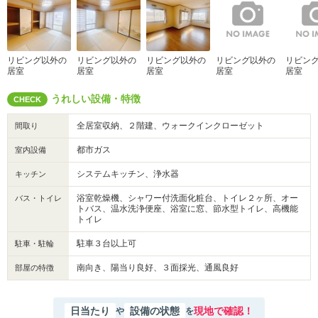
リビング以外の
リビング以外の
リビング以外の
リビング以外の
リビン
居室
居室
居室
居室
居室
うれしい設備・特徴
CHECK
全居室収納、２階建、ウォークインクローゼット
間取り
都市ガス
室内設備
システムキッチン、浄水器
キッチン
浴室乾燥機、シャワー付洗面化粧台、トイレ２ヶ所、オー
バス・トイレ
トバス、温水洗浄便座、浴室に窓、節水型トイレ、高機能
トイレ
駐車３台以上可
駐車・駐輪
南向き、陽当り良好、３面採光、通風良好
部屋の特徴
日当たり
設備の状態
現地で確認！
や
を