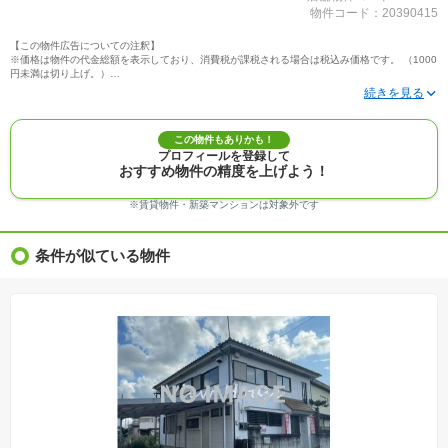
物件コード：20390415
【この物件広告についての注釈】
※価格は物件の代金総額を表示しており、消費税が課税される場合は税込み価格です。 （1000
円未満は切り上げ。）
※写真に写っている、またはパース（絵）や間取り図に描かれている家具や車などは、特にコ
メントがない場合、販売価格に含まれません。
※敷地権利が定期借地権のものは価格に権利金を含みます。
※建築条件付き土地価格には、建物価格は含まれません。
この物件もありかも！
※物件情報は、原則として情報提供日の２日前に最終確認した情報です。
プロフィールを登録して
※完成予想図はいずれも外構、植栽、外観等実際のものとは多少異なることがあります。
おすすめ物件の精度を上げよう！
※モデルルーム・モデルハウス・展示場・ショールームの画像の場合、今回販売の物件と異な
る場合があります。
※ＣＧ合成の画像の場合、実際とは多少異なる場合があります。
※賃貸物件・新築マンションは対象外です
※物件特徴：販売戸数が複数の物件は、全ての住戸に該当しない項目もあります。
※完成後１年以上を経過した未入居物件が掲載される場合があります。ご了承ください。
※新着：物件情報が「SUUMO」に掲載された日から１週間表示されます。
条件が似ている物件
※価格更新：物件価格が変更された日から１週間表示されます。
※販売予定物件はすべて、販売開始するまで契約または予約の申込みはできません。
※購入の前には物件内容や契約条件についてご自身で十分な確認をしていただくようにお願い
いたします。
※建築条件土地の情報内に掲載されている、建物プラン例は、土地購入者の設計プランの参考
の一例であって、プランの採用可否は任意です。
※土地（建築条件なし）で「建物プラン例」が表記してある時、そのプラン例は特定の建築請
負会社によるもので、当該建築請負会社以外で建てた場合、同様のものが同価格で建てられる
とは限りません。また建築請負会社を特定するものではありません。
※建築条件付き土地とは、その土地に建築する建物の建築請負契約が、一定期間内に成立する
ことを条件として売買される土地のことをいいます。建築請負契約成立に向けて設計プランを
協議するため、土地購入者が自己の希望する建物の設計協議をするために必要な相当の期間の
交渉期間が設定され、その期間内で希望を満たすプランが実現できたかどうかにより結論を出
します。なお、この期間は概ね3ヶ月程度とされています。納得のいくプランが出来ず、建築請