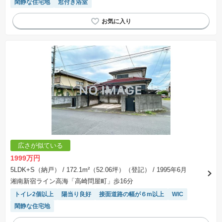
閑静な住宅地
窓付き浴室
広さが似ている
1999万円
5LDK+S（納戸）
/ 172.1m²（52.06坪）（登記）
/ 1995年6月
湘南新宿ライン高海「高崎問屋町」歩16分
トイレ2個以上
陽当り良好
接面道路の幅が６m以上
WIC
閑静な住宅地