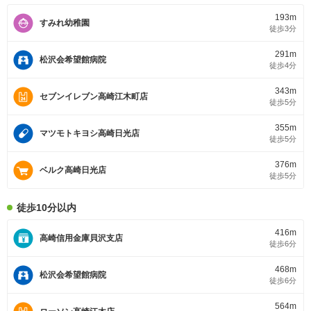
193m
すみれ幼稚園
徒歩3分
291m
松沢会希望館病院
徒歩4分
343m
セブンイレブン高崎江木町店
徒歩5分
355m
マツモトキヨシ高崎日光店
徒歩5分
376m
ベルク高崎日光店
徒歩5分
徒歩10分以内
416m
高崎信用金庫貝沢支店
徒歩6分
468m
松沢会希望館病院
徒歩6分
564m