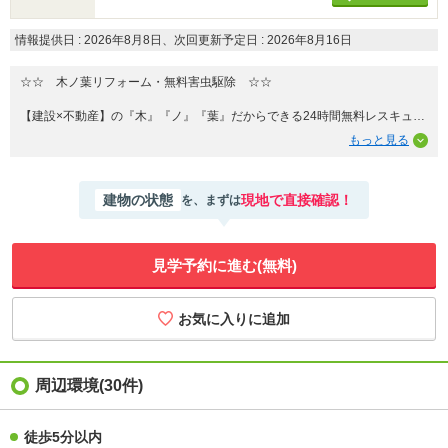
情報提供日 : 2026年8月8日、次回更新予定日 : 2026年8月16日
☆☆ 木ノ葉リフォーム・無料害虫駆除 ☆☆
【建設×不動産】の『木』『ノ』『葉』だからできる24時間無料レスキュ
ー！
リフォーム・無料害虫駆除サビース対応しております！
中古でもアフターサービスがついており、住んでからの安心をずっとお届け
建物の状態
現地で直接確認！
を、まずは
します！
内覧時に、無料相談・お見積りも物件ごとに作成可能！！
オウチ探しも、リフォームも一緒に相談できます！
見学予約に進む(無料)
＼弊社には、『きつね隊』・『ゴリラ隊』という無料かけつけサービスの仕
組みが、整っています♪／
住んでからのお家トラブル、緊急対応も承っております♪
お家のこと、すべて木ノ葉プランニングにお任せください＾＾
周辺環境(30件)
徒歩5分以内