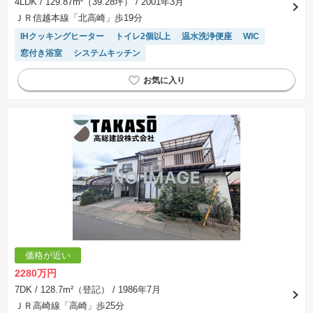
4LDK
/ 129.87m²（39.28坪）
/ 2001年3月
ＪＲ信越本線「北高崎」歩19分
IHクッキングヒーター
トイレ2個以上
温水洗浄便座
WIC
窓付き浴室
システムキッチン
価格が近い
2280万円
7DK
/ 128.7m²（登記）
/ 1986年7月
ＪＲ高崎線「高崎」歩25分