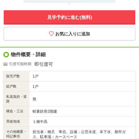
見学予約に進む(無料)
物件概要・詳細
即引渡可
引渡可能時期
販売戸数
1戸
総戸数
1戸
私道負担・道
無
路
構造・工法
軽量鉄骨2階建
用途地域
１種中高
その他概要・
担当者：橋爪 隼也、設備：公営水道、本下水、都市ガ
特記事項
ス、駐車場：カースペース