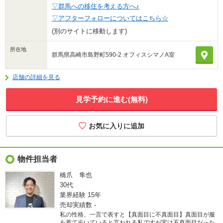
▽群馬への移住を考える方へ♪
▽アフターフォローについてはこちら☆
(別のサイトに移動します)
所在地
群馬県高崎市島野町590-2 オフィスシマノA室
店舗の詳細を見る
見学予約に進む(無料)
物件担当者
橋爪 隼也
30代
業界経験
15年
売却実績数
-
私の性格、一言で表すと【真面目に不真面目】真面目が服
を着て歩いていると言われる私ですが実は不真面目だった