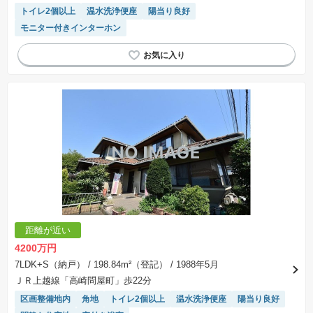
トイレ2個以上
温水洗浄便座
陽当り良好
モニター付きインターホン
距離が近い
4200万円
7LDK+S（納戸）
/ 198.84m²（登記）
/ 1988年5月
ＪＲ上越線「高崎問屋町」歩22分
区画整備地内
角地
トイレ2個以上
温水洗浄便座
陽当り良好