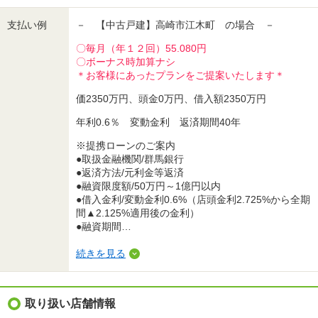
支払い例
－ 【中古戸建】高崎市江木町 の場合 －
〇毎月（年１２回）55.080円
〇ボーナス時加算ナシ
＊お客様にあったプランをご提案いたします＊
価2350万円、頭金0万円、借入額2350万円
年利0.6％ 変動金利 返済期間40年
※提携ローンのご案内
●取扱金融機関/群馬銀行
●返済方法/元利金等返済
●融資限度額/50万円～1億円以内
●借入金利/変動金利0.6%（店頭金利2.725%から全期
間▲2.125%適用後の金利）
●融資期間…
続きを見る
取り扱い店舗情報