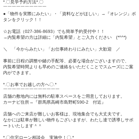
*.〇見学予約方法*.〇
￣￣￣￣￣￣￣￣￣￣
●「物件を実際にみたい」・「資料などがほしい」→『オレンジ』ボ
タンをクリック！！
☆お電話（027-386-8693）でも簡単予約受付中！！
→内覧希望の方は詳細に「内覧希望」とご入力ください (*^^*)
＼ 「今からみたい」「お仕事終わりにみたい」大歓迎 ／
事前に日程の調整や鍵の手配等、必要な場合がございますので、
内覧希望時間よりも早めのご連絡をいただくことでスムーズにご案
内ができます。
*.〇お車でお越しの方へ〇.*
￣￣￣￣￣￣￣￣￣￣￣￣￣
店舗の敷地内には無料の駐車スペースをご用意しております。
カーナビ住所→『群馬県高崎市島野町590-2 付近』
店舗へのご来店が難しいお客様は、現地集合でも大丈夫です。
なかには駐車が難しい物件もございますが、わたし達で誘導しサポ
ートいたします＾＾
*.〇住宅ローン相談会 実施中！〇.*