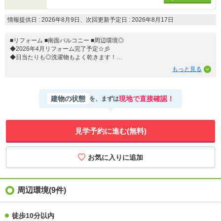
情報提供日 : 2026年8月9日、次回更新予定日 : 2026年8月17日
■リフォーム ■南面バルコニー ■周辺環境◎
◆2026年4月リフォーム完了予定☆彡
◆日当たりも◎洗濯物もよく乾きます！
◆スーパー・コンビニまでが近くて便利(^^♪
マイホーム探しは、コアライブにご相談ください！
建物の状態
現地で直接確認！
を、まずは
■自己資金０円から住宅購入できます!
■他社様でご紹介されている物件も一緒にご提案できます。
■他社様や過去にローンお断りされた方。ローンに自信あります。
■平日のご見学希望大歓迎です。
見学予約に進む(無料)
ご見学予約は0120-919-727【通話料無料】までお気軽にお電話ください。
スマートフォンの方は青いバナーより、お問い合わせいただけます。
周辺環境(9件)
徒歩10分以内