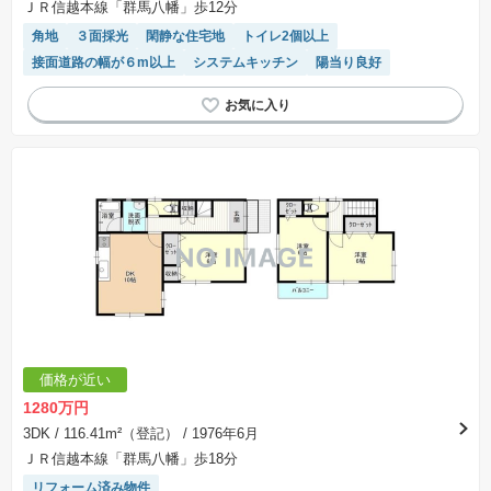
ＪＲ信越本線「群馬八幡」歩12分
角地
３面採光
閑静な住宅地
トイレ2個以上
接面道路の幅が６m以上
システムキッチン
陽当り良好
価格が近い
1280万円
3DK
/ 116.41m²（登記）
/ 1976年6月
ＪＲ信越本線「群馬八幡」歩18分
リフォーム済み物件