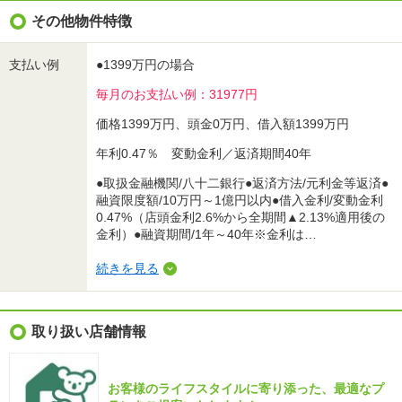
その他物件特徴
支払い例
●1399万円の場合
毎月のお支払い例：31977円
価格1399万円、頭金0万円、借入額1399万円
年利0.47％ 変動金利／返済期間40年
●取扱金融機関/八十二銀行●返済方法/元利金等返済●
融資限度額/10万円～1億円以内●借入金利/変動金利
0.47%（店頭金利2.6%から全期間▲2.13%適用後の
金利）●融資期間/1年～40年※金利は…
続きを見る
取り扱い店舗情報
お客様のライフスタイルに寄り添った、最適なプ