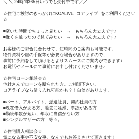
＼ ＼ 24時間365日いつでも受付中です／／
☆住宅ご検討のきっかけにKOALIVE -コアライブ- をご利用ください
☆
■空いた時間でちょっと見たい → もちろん大丈夫です♪
■近くを通ったので見てみたい → もちろん大丈夫です♪
お客様のご都合に合わせて、短時間のご案内も可能です。
物件資料や鍵の手配等が必要な場合がありますので、
事前に予約をして頂けるとよりスムーズにご案内ができます♪
お電話やメールにて事前にお申し付けくださいませ♪
☆住宅ローン相談会☆
他社さんでローンを断られた方。ご相談下さい。
コアライブなら借り入れ可能かも？！自信があります。
■パート、アルバイト、派遣社員、契約社員の方
■現在借入がある方、過去に延滞、事故がある方
■勤続年数が短い、年収に自信がない方
■シングルマザーの方 等々。
☆住宅購入相談会☆
気になる事や不安な事、なんでもお答えさせて頂きます！