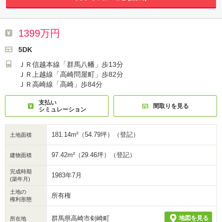
1399万円
5DK
ＪＲ信越本線「群馬八幡」歩13分
ＪＲ上越線「高崎問屋町」歩82分
ＪＲ高崎線「高崎」歩84分
支払い
間取りを見る
シミュレーション
181.14m²（54.79坪）（登記）
土地面積
97.42m²（29.46坪）（登記）
建物面積
完成時期
1983年7月
(築年月)
土地の
所有権
権利形態
群馬県高崎市剣崎町
地図を見る
所在地