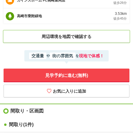
カインズホーム FC高崎豊岡店
徒歩26分
3.53km
高崎市乗附緑地
徒歩45分
周辺環境を地図で確認する
交通量
街の雰囲気
現地で体感！
や
を
見学予約に進む(無料)
間取り・区画図
間取り
(1件)