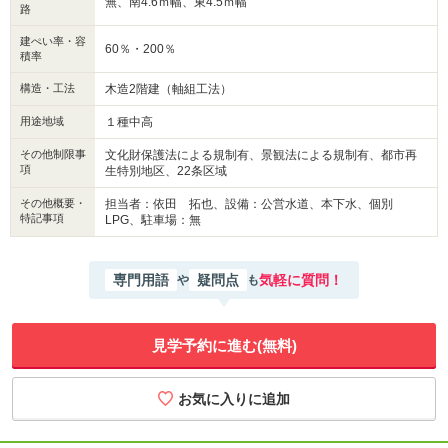
無、南4.6ｍ幅、東4.5ｍ幅
路
建ぺい率・容
60％・200％
積率
構造・工法
木造2階建（軸組工法）
用途地域
１種中高
その他制限事
文化財保護法による規制有、景観法による規制有、都市再
項
生特別地区、22条区域
その他概要・
担当者：依田 拓也、設備：公営水道、本下水、個別
特記事項
LPG、駐車場：無
専門用語
疑問点
気軽に質問！
や
も
見学予約に進む(無料)