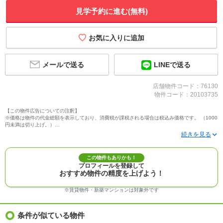
見学予約に進む(無料)
メールで送る
LINEで送る
店舗物件コード：76130
物件コード：20103735
【この物件広告についての注釈】
※価格は物件の代金総額を表示しており、消費税が課税される場合は税込み価格です。 （1000
円未満は切り上げ。）
※写真に写っている、またはパース（絵）や間取り図に描かれている家具や車などは、特にコ
メントがない場合、販売価格に含まれません。
※敷地権利が定期借地権のものは価格に権利金を含みます。
※建築条件付き土地価格には、建物価格は含まれません。
この物件もありかも！
※物件情報は、原則として情報提供日の２日前に最終確認した情報です。
プロフィールを登録して
※完成予想図はいずれも外構、植栽、外観等実際のものとは多少異なることがあります。
おすすめ物件の精度を上げよう！
※モデルルーム・モデルハウス・展示場・ショールームの画像の場合、今回販売の物件と異な
る場合があります。
※ＣＧ合成の画像の場合、実際とは多少異なる場合があります。
※賃貸物件・新築マンションは対象外です
※物件特徴：販売戸数が複数の物件は、全ての住戸に該当しない項目もあります。
※完成後１年以上を経過した未入居物件が掲載される場合があります。ご了承ください。
※新着：物件情報が「SUUMO」に掲載された日から１週間表示されます。
条件が似ている物件
※価格更新：物件価格が変更された日から１週間表示されます。
※販売予定物件はすべて、販売開始するまで契約または予約の申込みはできません。