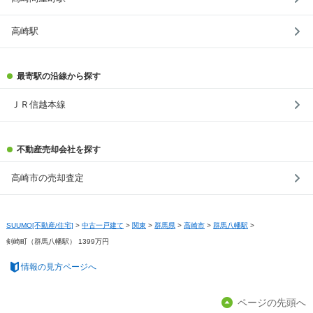
高崎駅
最寄駅の沿線から探す
ＪＲ信越本線
不動産売却会社を探す
高崎市の売却査定
SUUMO[不動産/住宅]
>
中古一戸建て
>
関東
>
群馬県
>
高崎市
>
群馬八幡駅
>
剣崎町（群馬八幡駅） 1399万円
情報の見方ページへ
ページの先頭へ