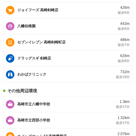
426m
ジョイフーズ 高崎剣崎店
徒歩6分
443m
八幡幼稚園
徒歩6分
486m
セブンイレブン 高崎剣崎町店
徒歩7分
626m
ドラッグスギ 剣崎店
徒歩8分
732m
わかばクリニック
徒歩10分
その他周辺環境
1.3km
高崎市立八幡中学校
徒歩17分
1.32km
高崎市立西部小学校
徒歩17分
2.07km