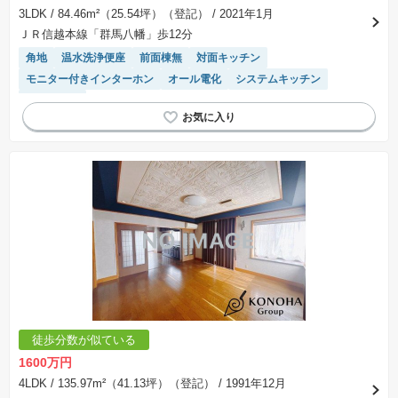
3LDK
/ 84.46m²（25.54坪）（登記）
/ 2021年1月
ＪＲ信越本線「群馬八幡」歩12分
角地
温水洗浄便座
前面棟無
対面キッチン
モニター付きインターホン
オール電化
システムキッチン
陽当り良好
徒歩分数が似ている
1600万円
4LDK
/ 135.97m²（41.13坪）（登記）
/ 1991年12月