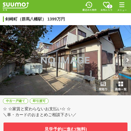
0
剣崎町（群馬八幡駅） 1399万円
1/21
中古一戸建て
即引渡可
☆ ☆家賃と変わらないお支払い☆ ☆
＼車・カードのおまとめご相談下さい／
見学予約に進む(無料)