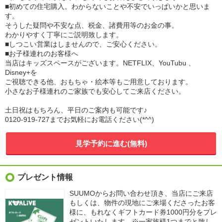
■初めての住宅購入。わからないことや不安でいっぱいかと思いま
す。
そうした疑問や不安な点、税金、諸費用等のお金の事。
わかりやすく丁寧にご説明致します。
■しつこい営業はしませんので、ご安心ください。
■お子様連れのお客様へ
当店はキッズスペースがございます。NETFLIX、YouTubu 、
Disney+を
ご視聴できる他、おもちゃ・絵本等もご用意しております。
小さなお子様連れのご家族でも安心してご来店ください。
土日祝はもちろん、平日のご案内も可能です♪
0120-919-727までお気軽にお電話ください(*^^)
見学予約に進む(無料)
プレゼント情報
SUUMOからお問い合わせ頂き、当店にご来店
もしくは、物件の現地にご来場くださったお客
様に、もれなくギフトカード券1000円分をプレ
ゼントいたします。※一家族様1つまでと致し