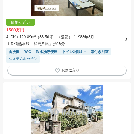
価格が近い
1580万円
4LDK
/ 120.89m²（36.56坪）（登記）
/ 1988年8月
ＪＲ信越本線「群馬八幡」歩15分
食洗機
WIC
温水洗浄便座
トイレ2個以上
窓付き浴室
システムキッチン