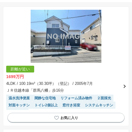
※購入の前には物件内容や契約条件についてご自身で十分な確認をしていただくようにお願い
いたします。
※建築条件土地の情報内に掲載されている、建物プラン例は、土地購入者の設計プランの参考
の一例であって、プランの採用可否は任意です。
※土地（建築条件なし）で「建物プラン例」が表記してある時、そのプラン例は特定の建築請
負会社によるもので、当該建築請負会社以外で建てた場合、同様のものが同価格で建てられる
とは限りません。また建築請負会社を特定するものではありません。
※建築条件付き土地とは、その土地に建築する建物の建築請負契約が、一定期間内に成立する
ことを条件として売買される土地のことをいいます。建築請負契約成立に向けて設計プランを
協議するため、土地購入者が自己の希望する建物の設計協議をするために必要な相当の期間の
交渉期間が設定され、その期間内で希望を満たすプランが実現できたかどうかにより結論を出
します。なお、この期間は概ね3ヶ月程度とされています。納得のいくプランが出来ず、建築請
負契約が成立しない場合、土地売買契約は白紙に戻り、土地契約にかかった代金（土地代金、
手付金など）は名目のいかんに関わらず、全て返却されます。
※課税対象物件の「価格」や「費用等」は消費税込みの「総額表示」で統一しています。
※「本体価格」とは、課税対象物件においては「消費税を除いた建物価格」と「土地価格」の
距離が近い
合計額を指します。
※課税対象物件は消費税込みの総額表示のため、不動産広告の販売価格には本体価格の金額は
1699万円
表示されておりません。
※取引にかかる費用：物件の契約手続き、決済、引き渡し時にかかる費用を表示しています。
4LDK
/ 100.19m²（30.30坪）（登記）
/ 2005年7月
不動産会社によって表記有無が異なるため、ご自身で十分な確認をしていただくようにお願い
ＪＲ信越本線「群馬八幡」歩16分
いたします。
※掲載の省エネ性能ラベル内の物件・住棟・号室名称については最新のものに変更されている
温水洗浄便座
閑静な住宅地
リフォーム済み物件
２面採光
場合があります。
対面キッチン
トイレ2個以上
窓付き浴室
システムキッチン
陽当り良好