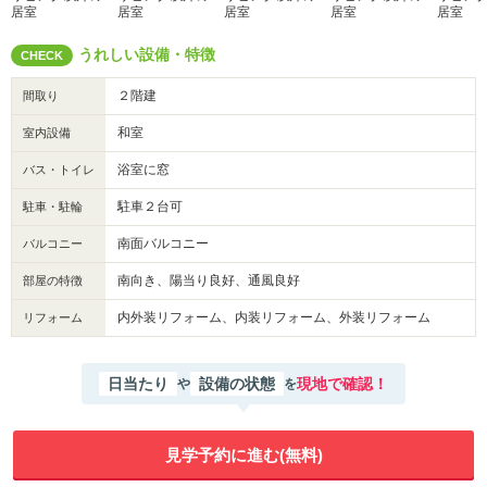
居室
居室
居室
居室
居室
うれしい設備・特徴
CHECK
２階建
間取り
和室
室内設備
浴室に窓
バス・トイレ
駐車２台可
駐車・駐輪
南面バルコニー
バルコニー
南向き、陽当り良好、通風良好
部屋の特徴
内外装リフォーム、内装リフォーム、外装リフォーム
リフォーム
日当たり
設備の状態
現地で確認！
や
を
見学予約に進む(無料)