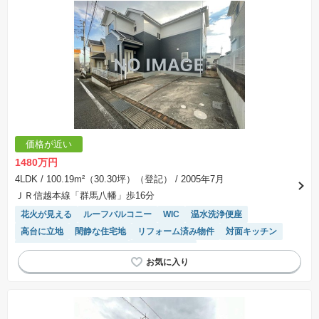
価格が近い
1480万円
4LDK
/ 100.19m²（30.30坪）（登記）
/ 2005年7月
ＪＲ信越本線「群馬八幡」歩16分
花火が見える
ルーフバルコニー
WIC
温水洗浄便座
高台に立地
閑静な住宅地
リフォーム済み物件
対面キッチン
モニター付きインターホン
トイレ2個以上
接面道路の幅が６m以上
窓付き浴室
システムキッチン
陽当り良好