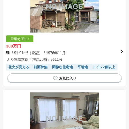
距離が近い
300万円
5K
/ 91.91m²（登記）
/ 1976年11月
ＪＲ信越本線「群馬八幡」歩11分
花火が見える
前面棟無
閑静な住宅地
平坦地
トイレ2個以上