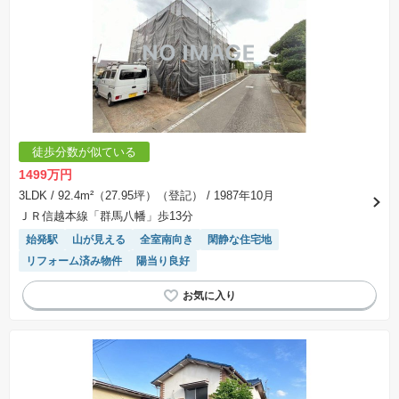
徒歩分数が似ている
1499万円
3LDK
/ 92.4m²（27.95坪）（登記）
/ 1987年10月
ＪＲ信越本線「群馬八幡」歩13分
始発駅
山が見える
全室南向き
閑静な住宅地
リフォーム済み物件
陽当り良好