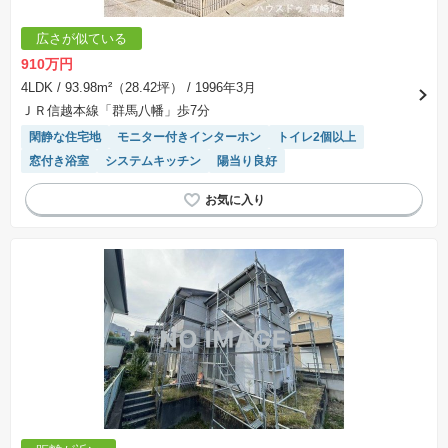
広さが似ている
910万円
4LDK
/ 93.98m²（28.42坪）
/ 1996年3月
ＪＲ信越本線「群馬八幡」歩7分
閑静な住宅地
モニター付きインターホン
トイレ2個以上
窓付き浴室
システムキッチン
陽当り良好