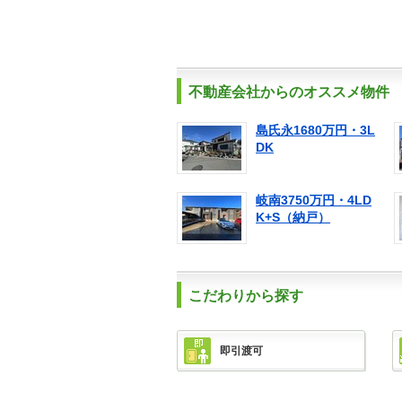
不動産会社からのオススメ物件
島氏永1680万円・3L
DK
岐南3750万円・4LD
K+S（納戸）
こだわりから探す
即引渡可