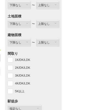
〜
土地面積
〜
建物面積
〜
間取り
1K/DK/LDK
2K/DK/LDK
3K/DK/LDK
4K/DK/LDK
5K以上
駅徒歩