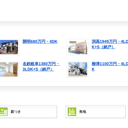
開明680万円・4DK
渕高1949万円・4L
K+S（納戸）
名鉄岐阜1380万円・
柳津1100万円・4L
3LDK+S（納戸）
K
庭つき
角地