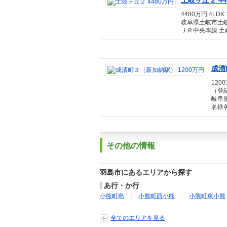
土岐ヶ丘２ 44
4480万円 4LDK 
岐阜県土岐市土
ＪＲ中央本線 土
成清
1200
（登記
岐阜
名鉄各
その他の情報
羽島市にあるエリアから探す
あ行・か行
小熊町島
小熊町西小熊
小熊町東小熊
全てのエリアを見る