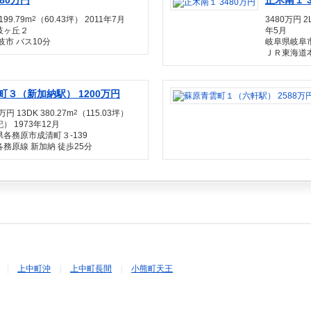
80万円
正木南１ 3
199.79m
2
（60.43坪） 2011年7月
3480万円 2
岐ヶ丘２
年5月
岐市 バス10分
岐阜県岐阜
ＪＲ東海道本
町３（新加納駅） 1200万円
万円 13DK 380.27m
2
（115.03坪）
） 1973年12月
県各務原市成清町３-139
務原線 新加納 徒歩25分
上中町沖
上中町長間
小熊町天王