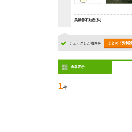
美濃善不動産(株)
まとめて資料
チェックした物件を
通常表示
1
件