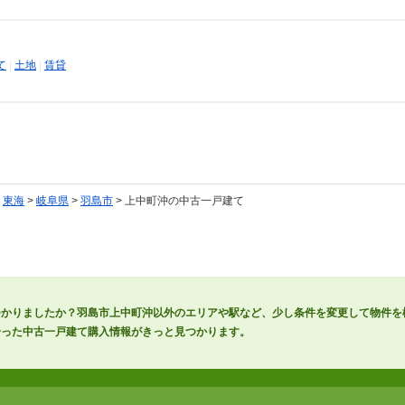
て
|
土地
|
賃貸
>
東海
>
岐阜県
>
羽島市
> 上中町沖の中古一戸建て
つかりましたか？羽島市上中町沖以外のエリアや駅など、少し条件を変更して物件を
合った中古一戸建て購入情報がきっと見つかります。