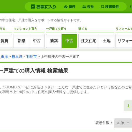
沖の中古住宅・戸建て購入をサポートする情報サイトです。
りる
マンションを買う
一戸建てを買う
建てる
リフォーム
賃貸
新築
中古
新築
中古
注文住宅
土地
リフォ
>
東海
>
岐阜県
>
羽島市
> 上中町沖の中古一戸建て
一戸建ての購入情報 検索結果
、SUUMO(スーモ)にお任せ下さい！こんな一戸建てに住みたいというあなたのご
索で羽島市上中町沖の中古住宅の購入情報をご提供します。
1
表示件数：