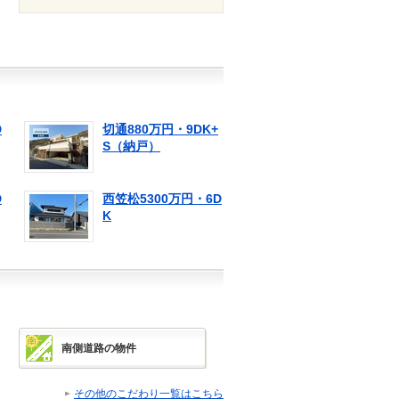
D
切通880万円・9DK+
S（納戸）
D
西笠松5300万円・6D
K
南側道路の物件
その他のこだわり一覧はこちら