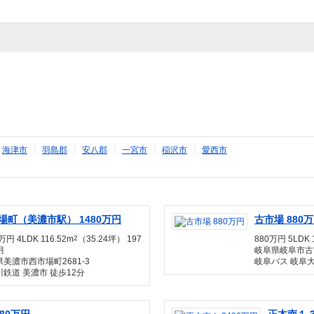
|
海津市
|
羽島郡
|
安八郡
|
一宮市
|
稲沢市
|
愛西市
場町（美濃市駅） 1480万円
古市場 880
万円 4LDK 116.52m
2
（35.24坪） 197
880万円 5LDK 
月
岐阜県岐阜市古
美濃市西市場町2681-3
岐阜バス 岐阜大
鉄道 美濃市 徒歩12分