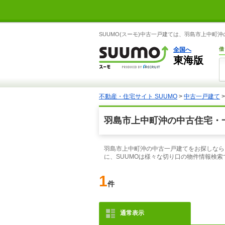
SUUMO(スーモ)中古一戸建ては、羽島市上中町
全国へ
借
東海版
不動産・住宅サイト SUUMO
>
中古一戸建て
羽島市上中町沖の中古住宅・
羽島市上中町沖の中古一戸建てをお探しなら
に、SUUMOは様々な切り口の物件情報検
1
件
通常表示