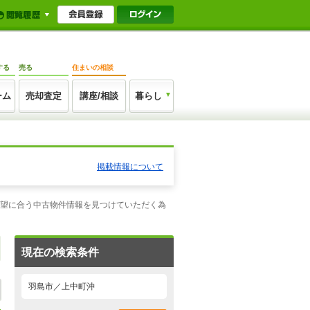
する
売る
住まいの相談
ーム
売却査定
講座/相談
暮らし
掲載情報について
希望に合う中古物件情報を見つけていただく為
現在の検索条件
羽島市／上中町沖