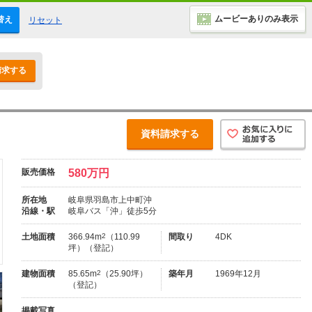
ムービーありのみ表示
替え
リセット
請求する
資料請求する
販売価格
580万円
所在地
岐阜県羽島市上中町沖
沿線・駅
岐阜バス「沖」徒歩5分
土地面積
366.94m
2
（110.99
間取り
4DK
坪）（登記）
建物面積
85.65m
2
（25.90坪）
築年月
1969年12月
（登記）
掲載写真