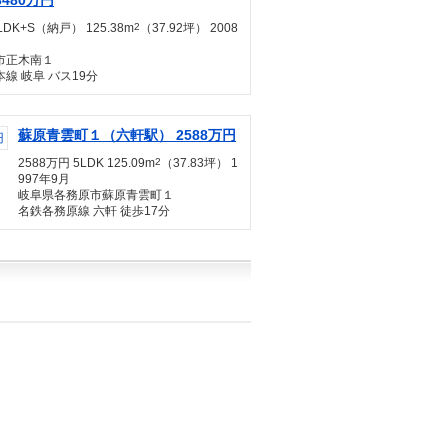
480万円
LDK+S（納戸） 125.38m
2
（37.92坪） 2008
市正木南１
線 岐阜 バス19分
蘇原青雲町１（六軒駅） 2588万円
2588万円 5LDK 125.09m
2
（37.83坪） 1
997年9月
岐阜県各務原市蘇原青雲町１
名鉄各務原線 六軒 徒歩17分