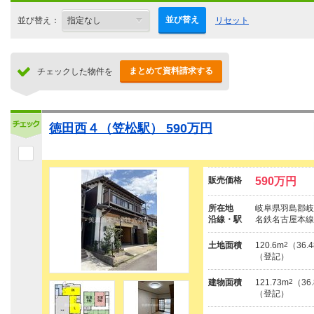
並び替え
並び替え：
リセット
まとめて資料請求する
チェックした物件を
徳田西４（笠松駅） 590万円
販売価格
590万円
所在地
岐阜県羽島郡岐
沿線・駅
名鉄名古屋本線
土地面積
120.6m
2
（36.
（登記）
建物面積
121.73m
2
（36
（登記）