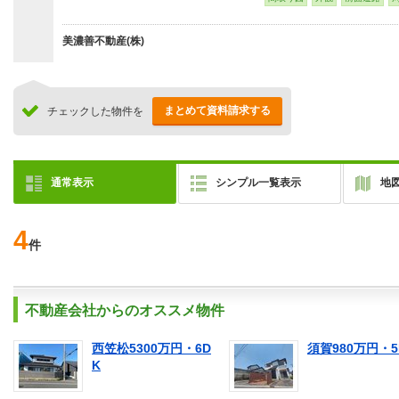
美濃善不動産(株)
まとめて資料請求する
チェックした物件を
通常表示
シンプル一覧表示
地
4
件
不動産会社からのオススメ物件
西笠松5300万円・6D
須賀980万円・5
K