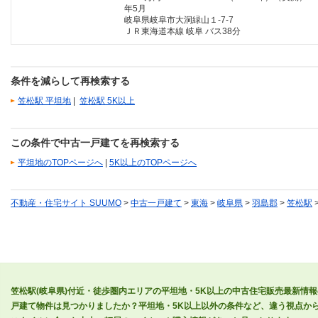
年5月
岐阜県岐阜市大洞緑山１-7-7
ＪＲ東海道本線 岐阜 バス38分
条件を減らして再検索する
笠松駅 平坦地
|
笠松駅 5K以上
この条件で中古一戸建てを再検索する
平坦地のTOPページへ
|
5K以上のTOPページへ
不動産・住宅サイト SUUMO
>
中古一戸建て
>
東海
>
岐阜県
>
羽島郡
>
笠松駅
笠松駅(岐阜県)付近・徒歩圏内エリアの平坦地・5K以上の中古住宅販売最新情
戸建て物件は見つかりましたか？平坦地・5K以上以外の条件など、違う視点か