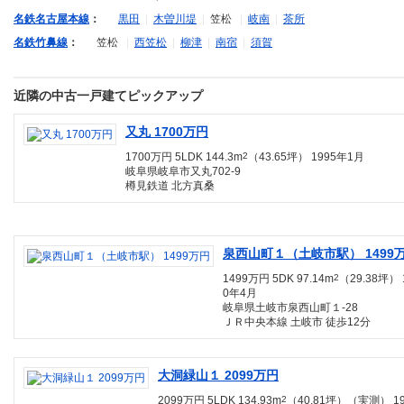
名鉄名古屋本線
：
黒田
|
木曽川堤
|
笠松
|
岐南
|
茶所
名鉄竹鼻線
：
笠松
|
西笠松
|
柳津
|
南宿
|
須賀
近隣の中古一戸建てピックアップ
又丸 1700万円
1700万円 5LDK 144.3m
2
（43.65坪） 1995年1月
岐阜県岐阜市又丸702-9
樽見鉄道 北方真桑
泉西山町１（土岐市駅） 1499
1499万円 5DK 97.14m
2
（29.38坪） 
0年4月
岐阜県土岐市泉西山町１-28
ＪＲ中央本線 土岐市 徒歩12分
大洞緑山１ 2099万円
2099万円 5LDK 134.93m
2
（40.81坪）（実測） 19