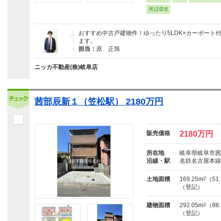
周辺環境
おすすめ中古戸建物件！ゆったり5LDK×カーポート
ます。
担当：
原 正旭
ニッカ不動産(株)岐阜店
茜部辰新１（笠松駅） 2180万円
販売価格
2180万円
所在地
岐阜県岐阜市茜
沿線・駅
名鉄名古屋本線
土地面積
169.25m
2
（51
（登記）
建物面積
292.05m
2
（88
（登記）