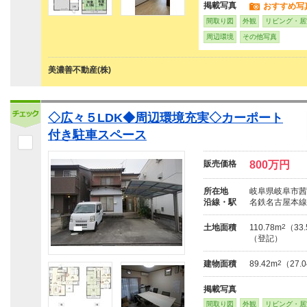
掲載写真
おすすめ写
間取り図
外観
リビング・居
周辺環境
その他写真
美濃善不動産(株)
◇広々５LDK◆周辺環境充実◇カーポート
付き駐車スペース
販売価格
800万円
所在地
岐阜県岐阜市茜部
沿線・駅
名鉄名古屋本線
土地面積
110.78m
2
（33
（登記）
建物面積
89.42m
2
（27.
掲載写真
間取り図
外観
リビング・居