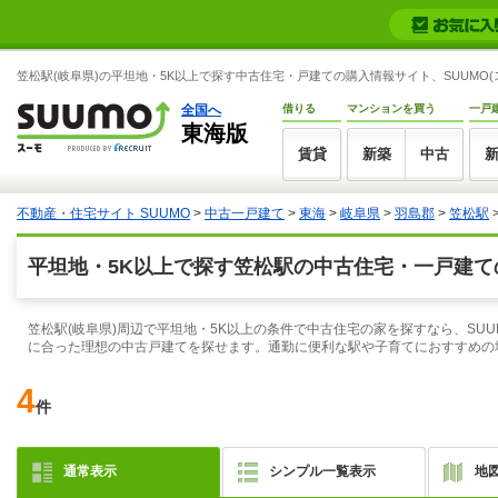
笠松駅(岐阜県)の平坦地・5K以上で探す中古住宅・戸建ての購入情報サイト、SUUMO(
全国へ
借りる
マンションを買う
一戸
東海版
賃貸
新築
中古
不動産・住宅サイト SUUMO
>
中古一戸建て
>
東海
>
岐阜県
>
羽島郡
>
笠松駅
平坦地・5K以上で探す笠松駅の中古住宅・一戸建て
笠松駅(岐阜県)周辺で平坦地・5K以上の条件で中古住宅の家を探すなら、SU
に合った理想の中古戸建てを探せます。通勤に便利な駅や子育てにおすすめの
4
件
通常表示
シンプル一覧表示
地