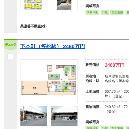
掲載写真
間取り図
外観
前面道路
美濃善不動産(株)
下本町（笠松駅） 2480万円
販売価格
2480万円
所在地
岐阜県羽島郡笠
沿線・駅
名鉄名古屋本線
土地面積
667.76m
2
（201
坪）（登記）
建物面積
240.82m
2
（72
（登記）
掲載写真
間取り図
外観
前面道路