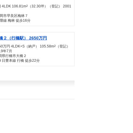
 4LDK 106.81m
2
（32.30坪）（登記） 2001
岡市早良区梅林７
隈線 梅林 徒歩16分
橋２（行橋駅） 2650万円
50万円 4LDK+S（納戸） 105.58m
2
（登記）
19年7月
岡県行橋市大橋２
Ｒ日豊本線 行橋 徒歩22分