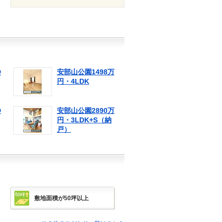
D
安部山公園1498万
円・4LDK
D
安部山公園2890万
円・3LDK+S（納
戸）
敷地面積が50坪以上