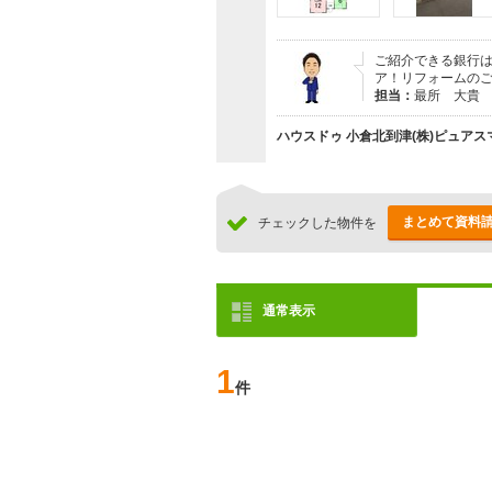
ご紹介できる銀行は
ア！リフォームのご
担当：
最所 大貴
ハウスドゥ 小倉北到津(株)ピュアス
まとめて資料
チェックした物件を
通常表示
1
件