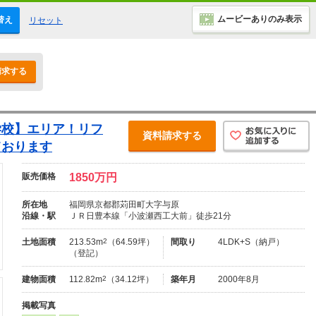
ムービーありのみ表示
替え
リセット
請求する
学校】エリア！リフ
資料請求する
ております
販売価格
1850万円
所在地
福岡県京都郡苅田町大字与原
沿線・駅
ＪＲ日豊本線「小波瀬西工大前」徒歩21分
土地面積
213.53m
2
（64.59坪）
間取り
4LDK+S（納戸）
（登記）
建物面積
112.82m
2
（34.12坪）
築年月
2000年8月
掲載写真