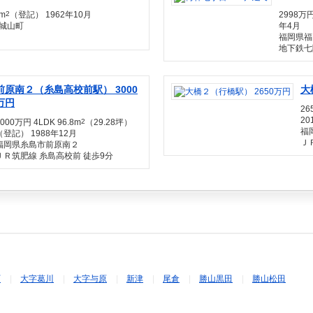
8m
2
（登記） 1962年10月
2998万円
城山町
年4月
福岡県福
地下鉄七
前原南２（糸島高校前駅） 3000
大
万円
26
20
3000万円 4LDK 96.8m
2
（29.28坪）
福
（登記） 1988年12月
Ｊ
福岡県糸島市前原南２
ＪＲ筑肥線 糸島高校前 徒歩9分
町
大字葛川
大字与原
新津
尾倉
勝山黒田
勝山松田