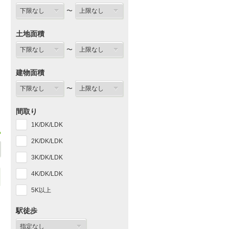
〜
土地面積
〜
建物面積
〜
間取り
1K/DK/LDK
2K/DK/LDK
3K/DK/LDK
4K/DK/LDK
5K以上
駅徒歩