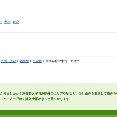
て
|
土地
|
賃貸
>
九州・沖縄
>
福岡県
>
京都郡
> 大字与原の中古一戸建て
つかりましたか？京都郡大字与原以外のエリアや駅など、少し条件を変更して物件を
合った中古一戸建て購入情報がきっと見つかります。