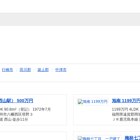
|
行橋市
|
田川郡
|
築上郡
|
中津市
山駅） 500万円
旭南 1199万
K 90.8m
2
（登記） 1972年7月
1199万円 4LDK 
州市八幡西区塔野３
福岡県遠賀郡岡
 西山 徒歩11分
ＪＲ鹿児島本線 
梅林七