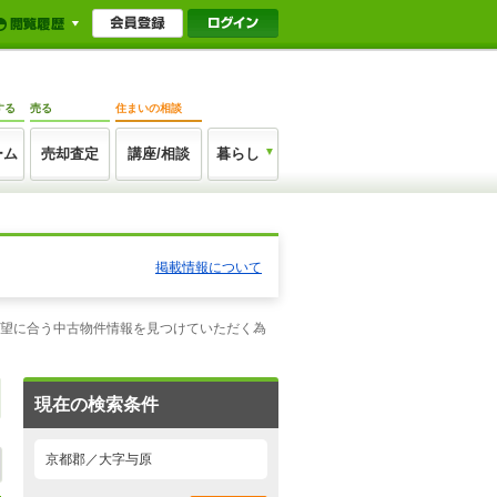
する
売る
住まいの相談
ーム
売却査定
講座/相談
暮らし
掲載情報について
希望に合う中古物件情報を見つけていただく為
現在の検索条件
京都郡／大字与原