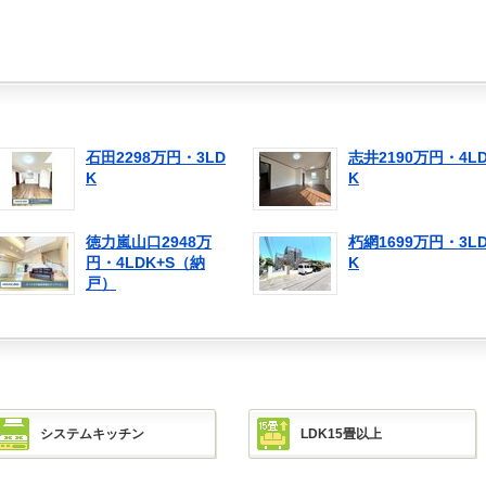
石田2298万円・3LD
志井2190万円・4L
K
K
徳力嵐山口2948万
朽網1699万円・3L
円・4LDK+S（納
K
戸）
システムキッチン
LDK15畳以上