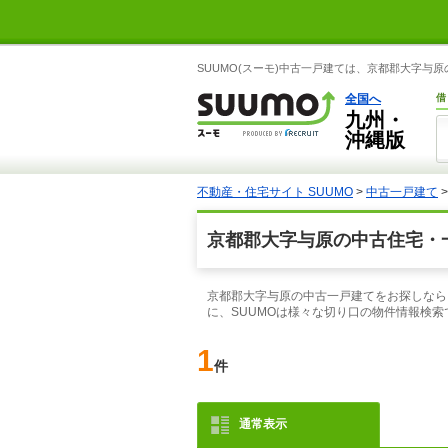
SUUMO(スーモ)中古一戸建ては、京都郡大字与
全国へ
借
九州・
沖縄版
不動産・住宅サイト SUUMO
>
中古一戸建て
京都郡大字与原の中古住宅・
京都郡大字与原の中古一戸建てをお探しなら
に、SUUMOは様々な切り口の物件情報検
1
件
通常表示