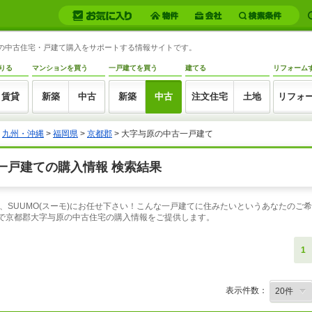
原の中古住宅・戸建て購入をサポートする情報サイトです。
りる
マンションを買う
一戸建てを買う
建てる
リフォーム
賃貸
新築
中古
新築
中古
注文住宅
土地
リフォ
>
九州・沖縄
>
福岡県
>
京都郡
> 大字与原の中古一戸建て
一戸建ての購入情報 検索結果
、SUUMO(スーモ)にお任せ下さい！こんな一戸建てに住みたいというあなたのご
索で京都郡大字与原の中古住宅の購入情報をご提供します。
1
表示件数：