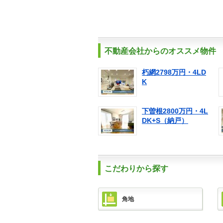
不動産会社からのオススメ物件
朽網2798万円・4LD
K
下曽根2800万円・4L
DK+S（納戸）
こだわりから探す
角地