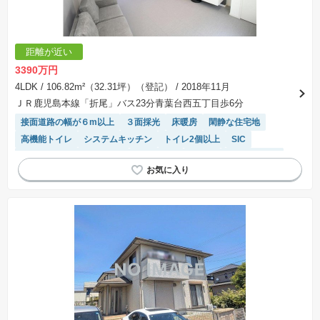
距離が近い
3390万円
4LDK
/ 106.82m²（32.31坪）（登記）
/ 2018年11月
ＪＲ鹿児島本線「折尾」バス23分青葉台西五丁目歩6分
接面道路の幅が６m以上
３面採光
床暖房
閑静な住宅地
高機能トイレ
システムキッチン
トイレ2個以上
SIC
モニター付きインターホン
窓付き浴室
食洗機
温水洗浄便座
浴室乾燥機
WIC
対面キッチン