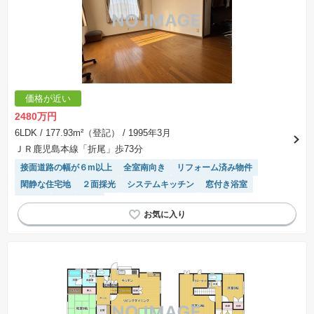
価格が近い
2480万円
6LDK
/ 177.93m²（登記）
/ 1995年3月
ＪＲ鹿児島本線「折尾」歩73分
接面道路の幅が６m以上
全室南向き
リフォーム済み物件
閑静な住宅地
２面採光
システムキッチン
窓付き浴室
平坦地
陽当り良好