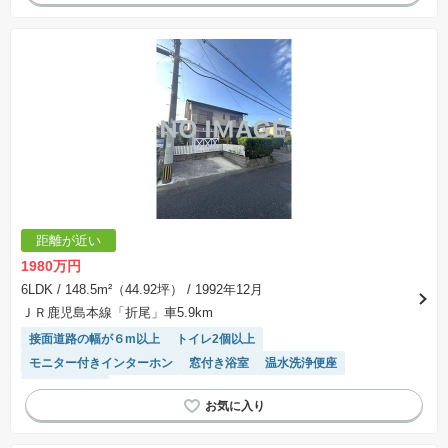
距離が近い
1980万円
6LDK
/ 148.5m²（44.92坪）
/ 1992年12月
ＪＲ鹿児島本線「折尾」車5.9km
接面道路の幅が６m以上
トイレ2個以上
モニター付きインターホン
窓付き浴室
温水洗浄便座
対面キッチン