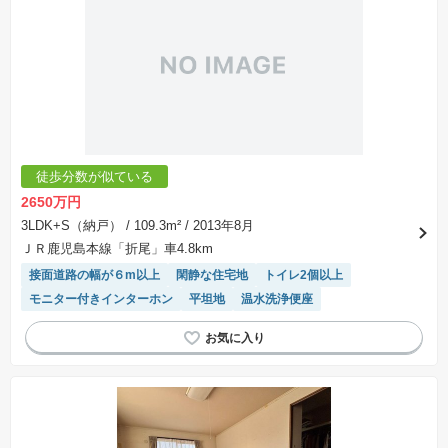
徒歩分数が似ている
2650万円
3LDK+S（納戸）
/ 109.3m²
/ 2013年8月
ＪＲ鹿児島本線「折尾」車4.8km
接面道路の幅が６m以上
閑静な住宅地
トイレ2個以上
モニター付きインターホン
平坦地
温水洗浄便座