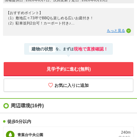
【おすすめポイント】
（1）敷地広々73坪でBBQも楽しめる広いお庭付き！
（2）駐車並列2台可！カーポート付き♪
（3）前面道路幅員6ｍで広々、駐車楽々！
（4）バス停徒歩2分！
（5）小学校徒歩13分で子育て安心♪
（6）「サンク」徒歩13分、「ドラッグストアモリ」徒歩15分で買い物便
建物の状態
現地で直接確認！
を、まずは
利！
（7）「青葉台中央公園」徒歩3分でのびのび子育て♪
（8）閑静な住宅街！
（9）2026年室内大規模リフォームを実施し新しく綺麗に♪
見学予約に進む(無料)
（10）家事楽の水回り集中設計！
（11）各部屋広々4LDK！
（12）LDK広々24帖で開放的♪
（13）収納便利なWIC付き！
（14）玄関上部吹抜で明るく開放的♪
周辺環境(16件)
徒歩5分以内
240m
青葉台中央公園