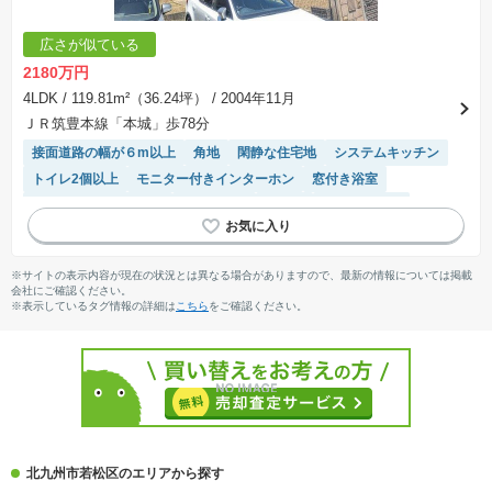
広さが似ている
2180万円
4LDK
/ 119.81m²（36.24坪）
/ 2004年11月
ＪＲ筑豊本線「本城」歩78分
接面道路の幅が６m以上
角地
閑静な住宅地
システムキッチン
トイレ2個以上
モニター付きインターホン
窓付き浴室
IHクッキングヒーター
オール電化
食洗機
温水洗浄便座
浴室乾燥機
WIC
対面キッチン
※サイトの表示内容が現在の状況とは異なる場合がありますので、最新の情報については掲載
会社にご確認ください。
※表示しているタグ情報の詳細は
こちら
をご確認ください。
北九州市若松区のエリアから探す