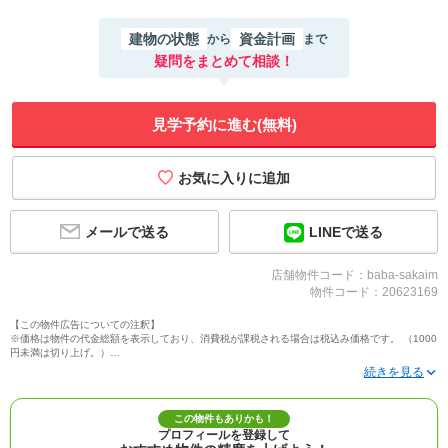
建物の状態
資金計画
から
まで
疑問をまとめて相談！
見学予約に進む(無料)
メールで送る
LINEで送る
店舗物件コード：baba-sakaim
物件コード：20623169
【この物件広告についての注釈】
※価格は物件の代金総額を表示しており、消費税が課税される場合は税込み価格です。 （1000
円未満は切り上げ。）
※写真に写っている、またはパース（絵）や間取り図に描かれている家具や車などは、特にコ
メントがない場合、販売価格に含まれません。
※敷地権利が定期借地権のものは価格に権利金を含みます。
※建築条件付き土地価格には、建物価格は含まれません。
この物件もありかも！
※物件情報は、原則として情報提供日の２日前に最終確認した情報です。
プロフィールを登録して
※完成予想図はいずれも外構、植栽、外観等実際のものとは多少異なることがあります。