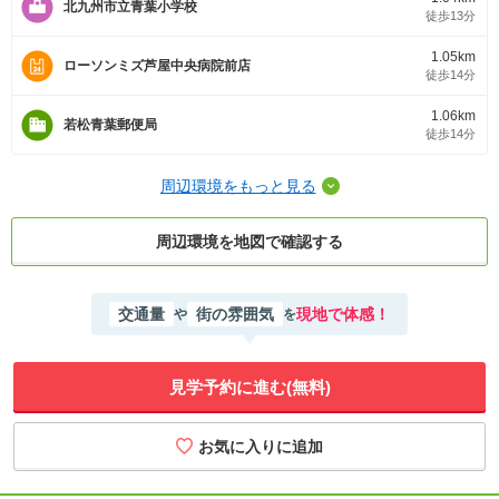
北九州市立青葉小学校
徒歩13分
1.05km
ローソンミズ芦屋中央病院前店
徒歩14分
1.06km
若松青葉郵便局
徒歩14分
周辺環境をもっと見る
周辺環境を地図で確認する
交通量
街の雰囲気
現地で体感！
や
を
見学予約に進む(無料)