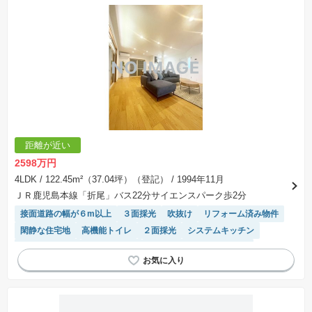
距離が近い
2598万円
4LDK
/ 122.45m²（37.04坪）（登記）
/ 1994年11月
ＪＲ鹿児島本線「折尾」バス22分サイエンスパーク歩2分
接面道路の幅が６m以上
３面採光
吹抜け
リフォーム済み物件
閑静な住宅地
高機能トイレ
２面採光
システムキッチン
トイレ2個以上
バリアフリー
モニター付きインターホン
窓付き浴室
IHクッキングヒーター
オール電化
温水洗浄便座
陽当り良好
対面キッチン