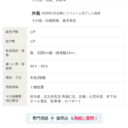
その他：洗面、和室等
外装
2026年2月以降にリフォーム完了した箇所
その他：白蟻防除、庭木剪定
販売戸数
1戸
総戸数
1戸
私道負担・道
無、北西6ｍ幅（接道幅14ｍ）
路
建ぺい率・容
40％・60％
積率
構造・工法
木造2階建
用途地域
１種低層
その他概要・
担当者：北九州支店 馬場仁志、設備：公営水道、本下水、
特記事項
オール電化、駐車場：カーポート
専門用語
疑問点
気軽に質問！
や
も