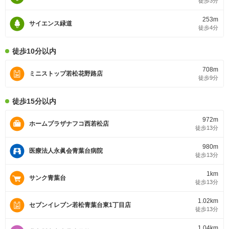
徒歩3分
253m
サイエンス緑道
徒歩4分
徒歩10分以内
708m
ミニストップ若松花野路店
徒歩9分
徒歩15分以内
972m
ホームプラザナフコ西若松店
徒歩13分
980m
医療法人永眞会青葉台病院
徒歩13分
1km
サンク青葉台
徒歩13分
1.02km
セブンイレブン若松青葉台東1丁目店
徒歩13分
1.04km