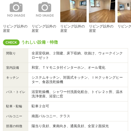
リビング以外の
リビング以外の
リビング以外の
リビング以外の
リビン
居室
居室
居室
居室
うれしい設備・特徴
CHECK
全居室収納、２階建、床下収納、吹抜け、ウォークインク
間取り
ローゼット
和室、ＴＶモニタ付インターホン、オール電化
室内設備
システムキッチン、対面式キッチン、ＩＨクッキングヒー
キッチン
ター、食器洗乾燥機
浴室乾燥機、シャワー付洗面化粧台、トイレ２ヶ所、温水
バス・トイレ
洗浄便座、浴室に窓
駐車２台可
駐車・駐輪
南面バルコニー、テラス
バルコニー
陽当り良好、東南向き、通風良好、全室２面採光
部屋の特徴