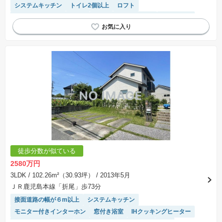
システムキッチン
トイレ2個以上
ロフト
モニター付きインターホン
IHクッキングヒーター
オール電化
平坦地
温水洗浄便座
陽当り良好
WIC
徒歩分数が似ている
2580万円
3LDK
/ 102.26m²（30.93坪）
/ 2013年5月
ＪＲ鹿児島本線「折尾」歩73分
接面道路の幅が６m以上
システムキッチン
モニター付きインターホン
窓付き浴室
IHクッキングヒーター