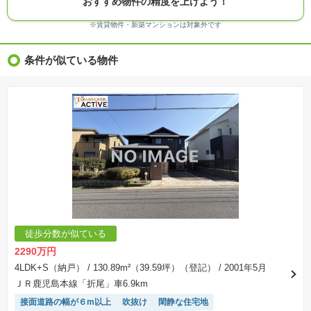
おすすめ物件の精度を上げよう！
※モデルルーム・モデルハウス・展示場・ショールームの画像の場合、今回販売の物件と異な
る場合があります。
※ＣＧ合成の画像の場合、実際とは多少異なる場合があります。
※賃貸物件・新築マンションは対象外です
※物件特徴：販売戸数が複数の物件は、全ての住戸に該当しない項目もあります。
※完成後１年以上を経過した未入居物件が掲載される場合があります。ご了承ください。
※新着：物件情報が「SUUMO」に掲載された日から１週間表示されます。
条件が似ている物件
※価格更新：物件価格が変更された日から１週間表示されます。
※販売予定物件はすべて、販売開始するまで契約または予約の申込みはできません。
※購入の前には物件内容や契約条件についてご自身で十分な確認をしていただくようにお願い
いたします。
※建築条件土地の情報内に掲載されている、建物プラン例は、土地購入者の設計プランの参考
の一例であって、プランの採用可否は任意です。
※土地（建築条件なし）で「建物プラン例」が表記してある時、そのプラン例は特定の建築請
負会社によるもので、当該建築請負会社以外で建てた場合、同様のものが同価格で建てられる
とは限りません。また建築請負会社を特定するものではありません。
※建築条件付き土地とは、その土地に建築する建物の建築請負契約が、一定期間内に成立する
ことを条件として売買される土地のことをいいます。建築請負契約成立に向けて設計プランを
協議するため、土地購入者が自己の希望する建物の設計協議をするために必要な相当の期間の
交渉期間が設定され、その期間内で希望を満たすプランが実現できたかどうかにより結論を出
します。なお、この期間は概ね3ヶ月程度とされています。納得のいくプランが出来ず、建築請
負契約が成立しない場合、土地売買契約は白紙に戻り、土地契約にかかった代金（土地代金、
手付金など）は名目のいかんに関わらず、全て返却されます。
※課税対象物件の「価格」や「費用等」は消費税込みの「総額表示」で統一しています。
※「本体価格」とは、課税対象物件においては「消費税を除いた建物価格」と「土地価格」の
徒歩分数が似ている
合計額を指します。
※課税対象物件は消費税込みの総額表示のため、不動産広告の販売価格には本体価格の金額は
2290万円
表示されておりません。
※取引にかかる費用：物件の契約手続き、決済、引き渡し時にかかる費用を表示しています。
4LDK+S（納戸）
/ 130.89m²（39.59坪）（登記）
/ 2001年5月
不動産会社によって表記有無が異なるため、ご自身で十分な確認をしていただくようにお願い
ＪＲ鹿児島本線「折尾」車6.9km
いたします。
※掲載の省エネ性能ラベル内の物件・住棟・号室名称については最新のものに変更されている
接面道路の幅が６m以上
吹抜け
閑静な住宅地
場合があります。