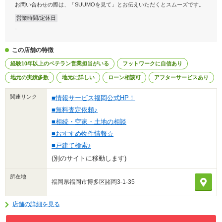
お問い合わせの際は、「SUUMOを見て」とお伝えいただくとスムーズです。
営業時間/定休日
-
この店舗の特徴
経験10年以上のベテラン営業担当がいる
フットワークに自信あり
地元の実績多数
地元に詳しい
ローン相談可
アフターサービスあり
関連リンク
■情報サービス福岡公式HP！
■無料査定依頼♪
■相続・空家・土地の相談
■おすすめ物件情報☆
■戸建て検索♪
(別のサイトに移動します)
所在地
福岡県福岡市博多区諸岡3-1-35
店舗の詳細を見る